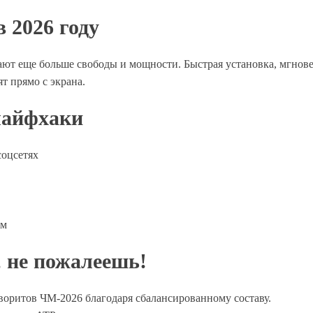
 2026 году
 дают еще больше свободы и мощности. Быстрая установка, мгно
ят прямо с экрана.
лайфхаки
соцсетях
ам
, не пожалеешь!
воритов ЧМ-2026 благодаря сбалансированному составу.