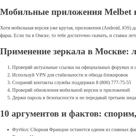
Мобильные приложения Melbet в
Хотя мобильная версия уже крутая, приложения (Android, iOS)
фарш. Если ты в Омске, то тебе достаточно скачать, и ставки лет
Применение зеркала в Москве: 
Проверяй актуальные ссылки на официальных форумах и 
Используй VPN для стабильности и обхода блокировок
Сохраняй контакты службы поддержки 8 (800) 777-75-55
Проверяй обновления мобильной версии и приложений
Держи пароль в безопасности и не передавай третьим лиц
10 аргументов и фактов: спорим
Футбол: Сборная Франции останется одним из главных фа