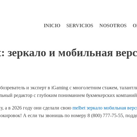
INICIO
SERVICIOS
NOSOTROS
O
: зеркало и мобильная верс
зреватель и эксперт в iGaming с многолетним стажем, талантлив
льный редактор с глубоким пониманием букмекерских компаний 
, а в 2026 году они сделали свою
melbet зеркало мобильная верс
блокировок! А если ты звонишь по номеру 8 (800) 777-75-55, под