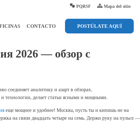
PQRSF
Mapa del sitio
FICINAS
CONTACTO
POSTÚLATE AQUÍ
ия 2026 — обзор с
о соединяет аналитику и азарт в обзорах.
и технологии, делает статьи ясными и мощными.
ия
еще мощнее и удобнее! Москва, пусть ты и кипишь не на
держка на связи двадцать четыре на семь. Держи руку на пульсе —