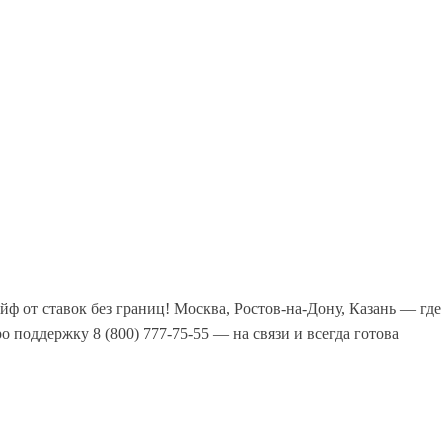
айф от ставок без границ! Москва, Ростов-на-Дону, Казань — где
 поддержку 8 (800) 777-75-55 — на связи и всегда готова