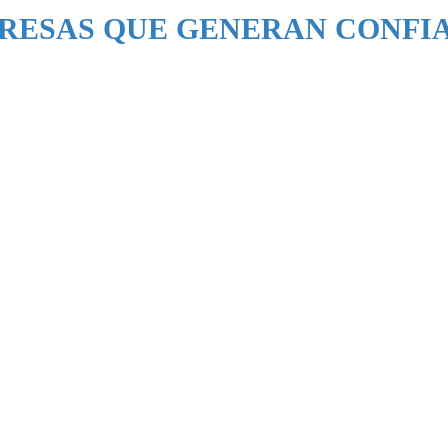
RESAS QUE GENERAN CONFI