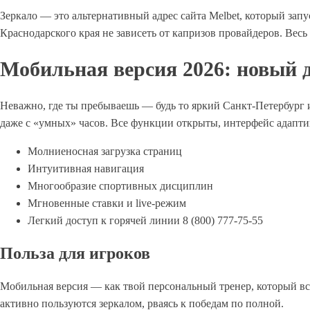
Зеркало — это альтернативный адрес сайта Melbet, который зап
Краснодарского края не зависеть от капризов провайдеров. Весь
Мобильная версия 2026: новый 
Неважно, где ты пребываешь — будь то яркий Санкт-Петербург 
даже с «умных» часов. Все функции открыты, интерфейс адапт
Молниеносная загрузка страниц
Интуитивная навигация
Многообразие спортивных дисциплин
Мгновенные ставки и live-режим
Легкий доступ к горячей линии 8 (800) 777-75-55
Польза для игроков
Мобильная версия — как твой персональный тренер, который все
активно пользуются зеркалом, рваясь к победам по полной.