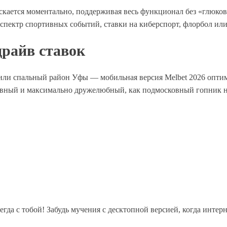
ускается моментально, поддерживая весь функционал без «глюков
 спектр спортивных событий, ставки на киберспорт, флорбол или
драйв ставок
или спальный район Уфы — мобильная версия Melbet 2026 оптим
ивный и максимально дружелюбный, как подмосковный гопник н
гда с тобой! Забудь мучения с десктопной версией, когда инте