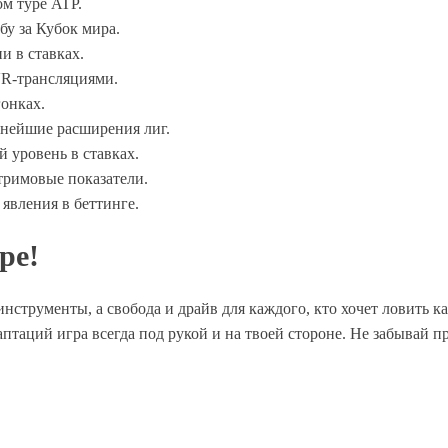
м туре ATP.
бу за Кубок мира.
и в ставках.
VR-трансляциями.
онках.
ьнейшие расширения лиг.
 уровень в ставках.
тримовые показатели.
явления в беттинге.
ре!
инструменты, а свобода и драйв для каждого, кто хочет ловить к
аций игра всегда под рукой и на твоей стороне. Не забывай про