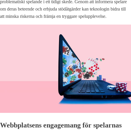
problematiskt spelande i ett tidigt skede. Genom att informera spelare
om deras beteende och erbjuda stödåtgärder kan teknologin bidra till
att minska riskerna och främja en tryggare spelupplevelse.
Webbplatsens engagemang för spelarnas