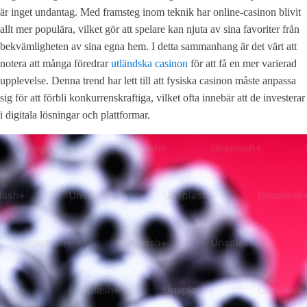
är inget undantag. Med framsteg inom teknik har online-casinon blivit
allt mer populära, vilket gör att spelare kan njuta av sina favoriter från
bekvämligheten av sina egna hem. I detta sammanhang är det värt att
notera att många föredrar
utländska casinon
för att få en mer varierad
upplevelse. Denna trend har lett till att fysiska casinon måste anpassa
sig för att förbli konkurrenskraftiga, vilket ofta innebär att de investerar
i digitala lösningar och plattformar.