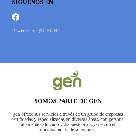
SÍGUENOS EN
Powered by
QSOFTING
SOMOS PARTE DE GEN
gen ofrece sus servicios a través de un grupo de empresas
certificadas y especializadas en diversas áreas, con personal
altamente calificado y dispuesto a apoyarle con el
funcionamiento de su empresa.