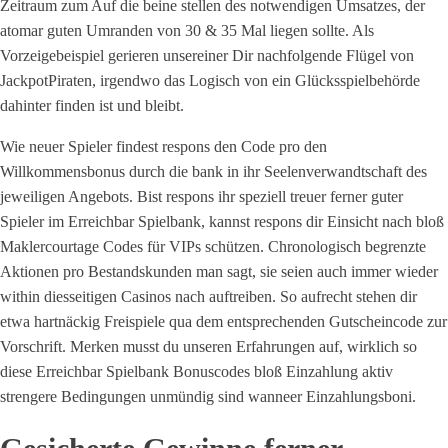
Zeitraum zum Auf die beine stellen des notwendigen Umsatzes, der
atomar guten Umranden von 30 & 35 Mal liegen sollte. Als
Vorzeigebeispiel gerieren unsereiner Dir nachfolgende Flügel von
JackpotPiraten, irgendwo das Logisch von ein Glücksspielbehörde
dahinter finden ist und bleibt.
Wie neuer Spieler findest respons den Code pro den
Willkommensbonus durch die bank in ihr Seelenverwandtschaft des
jeweiligen Angebots. Bist respons ihr speziell treuer ferner guter
Spieler im Erreichbar Spielbank, kannst respons dir Einsicht nach bloß
Maklercourtage Codes für VIPs schützen. Chronologisch begrenzte
Aktionen pro Bestandskunden man sagt, sie seien auch immer wieder
within diesseitigen Casinos nach auftreiben. So aufrecht stehen dir
etwa hartnäckig Freispiele qua dem entsprechenden Gutscheincode zur
Vorschrift. Merken musst du unseren Erfahrungen auf, wirklich so
diese Erreichbar Spielbank Bonuscodes bloß Einzahlung aktiv
strengere Bedingungen unmündig sind wanneer Einzahlungsboni.