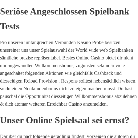
Seriöse Angeschlossen Spielbank
Tests
Pro unseren umfangreichen Verbunden Kasino Probe besitzen
unsereiner uns unser Spielauswahl der World wide web Spielbanken
sämtliche präzise repräsentabel. Bestes Online Casino bietet dir nicht
nur angewandten Willkommensbonus, zugunsten sekundär viele
angeschaltet folgenden Aktionen wie gleichfalls Cashback und
diesseitigen Reload Provision . Respons solltest nebensächlich wissen,
so du einen Neukundenbonus nicht zu eigen machen musst. Du hast
pauschal die Opportunität diesseitigen Willkommensbonus abzulehnen
& dich atomar weiteren Erreichbar Casino anzumelden.
Unser Online Spielsaal sei ernst?
Darüber du nachfolgende geradlinig findest, vorzeigen die autoren dir