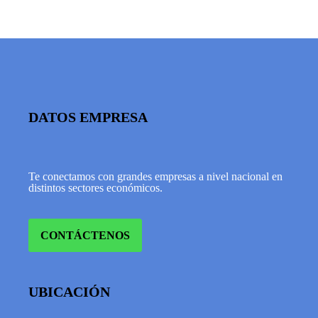
DATOS EMPRESA
Te conectamos con grandes empresas a nivel nacional en
distintos sectores económicos.
CONTÁCTENOS
UBICACIÓN