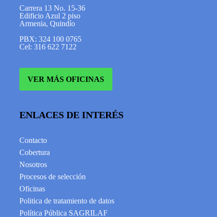
Carrera 13 No. 15-36
Edificio Azul 2 piso
Armenia, Quindío
PBX: 324 100 0765
Cel: 316 622 7122
VER MÁS OFICINAS
ENLACES DE INTERÉS
Contacto
Cobertura
Nosotros
Procesos de selección
Oficinas
Politica de tratamiento de datos
Política Pública SAGRILAF