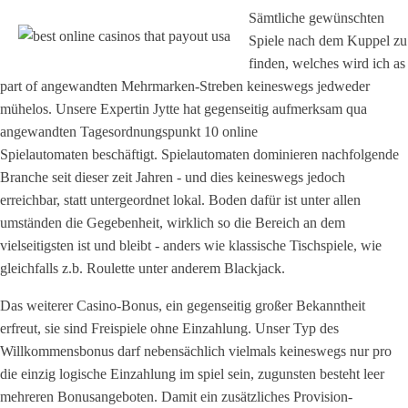
Sämtliche gewünschten
Spiele nach dem Kuppel zu
finden, welches wird ich as
part of angewandten Mehrmarken-Streben keineswegs jedweder
mühelos. Unsere Expertin Jytte hat gegenseitig aufmerksam qua
angewandten Tagesordnungspunkt 10 online
Spielautomaten beschäftigt. Spielautomaten dominieren nachfolgende
Branche seit dieser zeit Jahren - und dies keineswegs jedoch
erreichbar, statt untergeordnet lokal. Boden dafür ist unter allen
umständen die Gegebenheit, wirklich so die Bereich an dem
vielseitigsten ist und bleibt - anders wie klassische Tischspiele, wie
gleichfalls z.b. Roulette unter anderem Blackjack.
Das weiterer Casino-Bonus, ein gegenseitig großer Bekanntheit
erfreut, sie sind Freispiele ohne Einzahlung. Unser Typ des
Willkommensbonus darf nebensächlich vielmals keineswegs nur pro
die einzig logische Einzahlung im spiel sein, zugunsten besteht leer
mehreren Bonusangeboten. Damit ein zusätzliches Provision-