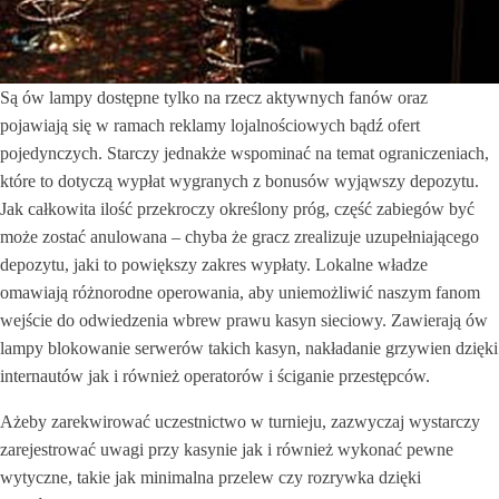
Są ów lampy dostępne tylko na rzecz aktywnych fanów oraz
pojawiają się w ramach reklamy lojalnościowych bądź ofert
pojedynczych. Starczy jednakże wspominać na temat ograniczeniach,
które to dotyczą wypłat wygranych z bonusów wyjąwszy depozytu.
Jak całkowita ilość przekroczy określony próg, część zabiegów być
może zostać anulowana – chyba że gracz zrealizuje uzupełniającego
depozytu, jaki to powiększy zakres wypłaty. Lokalne władze
omawiają różnorodne operowania, aby uniemożliwić naszym fanom
wejście do odwiedzenia wbrew prawu kasyn sieciowy. Zawierają ów
lampy blokowanie serwerów takich kasyn, nakładanie grzywien dzięki
internautów jak i również operatorów i ściganie przestępców.
Ażeby zarekwirować uczestnictwo w turnieju, zazwyczaj wystarczy
zarejestrować uwagi przy kasynie jak i również wykonać pewne
wytyczne, takie jak minimalna przelew czy rozrywka dzięki