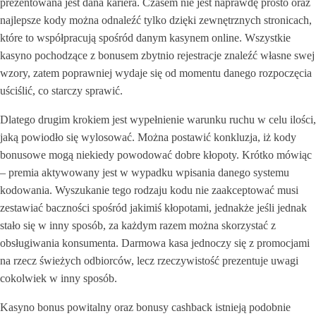
prezentowana jest dana kariera. Czasem nie jest naprawdę prosto oraz
najlepsze kody można odnaleźć tylko dzięki zewnętrznych stronicach,
które to współpracują spośród danym kasynem online. Wszystkie
kasyno pochodzące z bonusem zbytnio rejestracje znaleźć własne swej
wzory, zatem poprawniej wydaje się od momentu danego rozpoczęcia
uściślić, co starczy sprawić.
Dlatego drugim krokiem jest wypełnienie warunku ruchu w celu ilości,
jaką powiodło się wylosować. Można postawić konkluzja, iż kody
bonusowe mogą niekiedy powodować dobre kłopoty. Krótko mówiąc
– premia aktywowany jest w wypadku wpisania danego systemu
kodowania. Wyszukanie tego rodzaju kodu nie zaakceptować musi
zestawiać baczności spośród jakimiś kłopotami, jednakże jeśli jednak
stało się w inny sposób, za każdym razem można skorzystać z
obsługiwania konsumenta. Darmowa kasa jednoczy się z promocjami
na rzecz świeżych odbiorców, lecz rzeczywistość prezentuje uwagi
cokolwiek w inny sposób.
Kasyno bonus powitalny oraz bonusy cashback istnieją podobnie