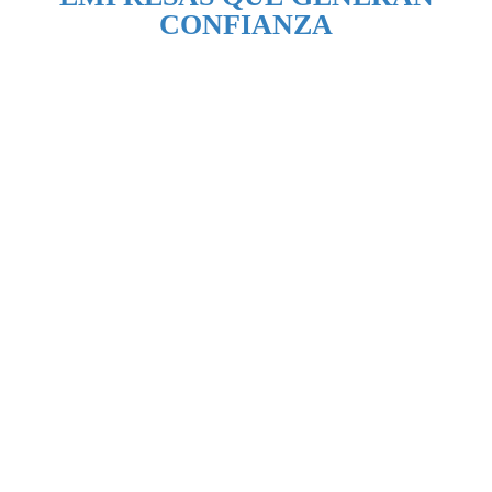
CONFIANZA