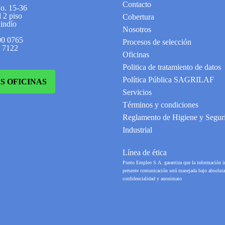
Contacto
No. 15-36
 2 piso
Cobertura
indío
Nosotros
00 0765
Procesos de selección
2 7122
Oficinas
Politica de tratamiento de datos
Política Pública SAGRILAF
S OFICINAS
Servicios
Términos y condiciones
Reglamento de Higiene y Segur
Industrial
Línea de ética
Punto Empleo S.A. garantiza que la información i
presente comunicación será manejada bajo absoluta
confidencialidad y anonimato