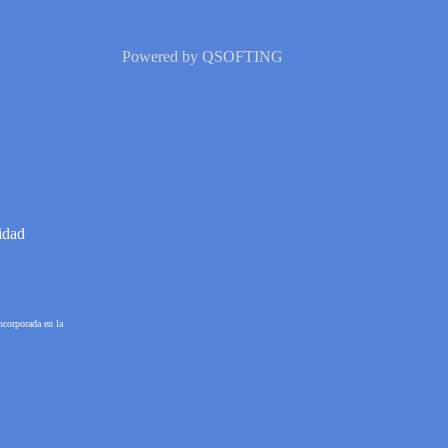
Powered by
QSOFTING
idad
ncorporada en la