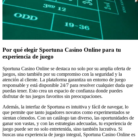
Por qué elegir Sportuna Casino Online para tu
experiencia de juego
Sportuna Casino Online se destaca no solo por su amplia oferta de
juegos, sino también por su compromiso con la seguridad y la
atención al cliente. La plataforma garantiza un entorno de juego
responsable y está disponible 24/7 para resolver cualquier duda que
puedas tener. Esto crea un espacio de confianza donde puedes
disfrutar de tus juegos favoritos sin preocupaciones.
Además, la interfaz de Sportuna es intuitiva y fácil de navegar, lo
que permite que tanto jugadores novatos como experimentados se
sientan cómodos. Con un catálogo tan diverso, las oportunidades de
ganar son vastas, y con las estrategias adecuadas, tu experiencia de
juego puede ser no solo entretenida, sino también lucrativa. Si
buscas una experiencia de juego integral, Sportuna Casino Online es