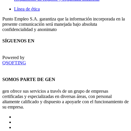
Línea de ética
Punto Empleo S.A. garantiza que la información incorporada en la
presente comunicación será manejada bajo absoluta
confidencialidad y anonimato
SÍGUENOS EN
Powered by
QSOFTING
SOMOS PARTE DE GEN
gen ofrece sus servicios a través de un grupo de empresas
certificadas y especializadas en diversas áreas, con personal
altamente calificado y dispuesto a apoyarle con el funcionamiento de
su empresa.