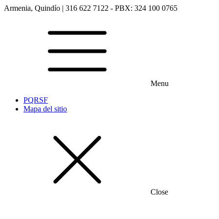
Armenia, Quindío | 316 622 7122 - PBX: 324 100 0765
Menu
PQRSF
Mapa del sitio
Close