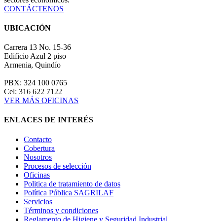
CONTÁCTENOS
UBICACIÓN
Carrera 13 No. 15-36
Edificio Azul 2 piso
Armenia, Quindío
PBX: 324 100 0765
Cel: 316 622 7122
VER MÁS OFICINAS
ENLACES DE INTERÉS
Contacto
Cobertura
Nosotros
Procesos de selección
Oficinas
Politica de tratamiento de datos
Política Pública SAGRILAF
Servicios
Términos y condiciones
Reglamento de Higiene y Seguridad Industrial