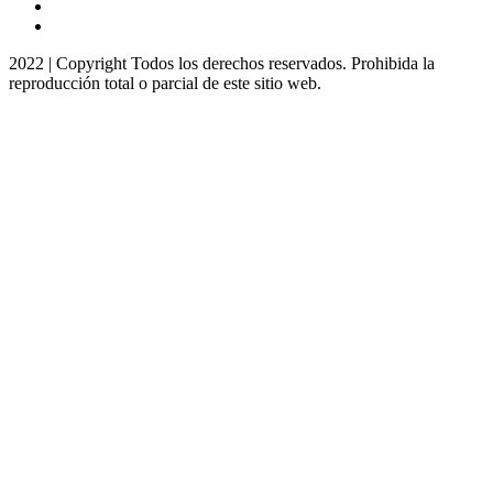
2022 | Copyright Todos los derechos reservados. Prohibida la
reproducción total o parcial de este sitio web.