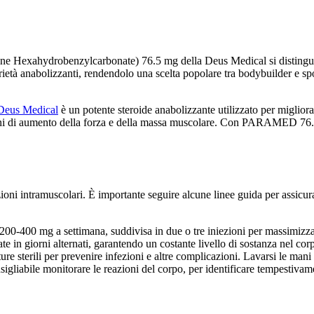
Hexahydrobenzylcarbonate) 76.5 mg della Deus Medical si distingue per
età anabolizzanti, rendendolo una scelta popolare tra bodybuilder e sport
Deus Medical
è un potente steroide anabolizzante utilizzato per migliora
ini di aumento della forza e della massa muscolare. Con PARAMED 76.5, g
 intramuscolari. È importante seguire alcune linee guida per assicurarsi
200-400 mg a settimana, suddivisa in due o tre iniezioni per massimizzare i 
 in giorni alternati, garantendo un costante livello di sostanza nel cor
re sterili per prevenire infezioni e altre complicazioni. Lavarsi le mani e
abile monitorare le reazioni del corpo, per identificare tempestivamente