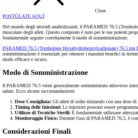
Close
POSTÚLATE AQUÍ
Nel mondo degli steroidi anabolizzanti, il PARAMED 76.5 (Trenbolone 
muscolare degli atleti. Questo composto è noto per le sue potenti propri
fondamentale seguire correttamente il modo di somministrazione.
PARAMED 76.5 (Trenbolone Hexahydrobenzylcarbonate) 76.5 mg 
somministrazione è essenziale per ottenere i massimi benefici in term
modo efficace e sicuro.
Modo di Somministrazione
Il PARAMED 76.5 viene generalmente somministrato attraverso iniezioni
salute. Ecco alcune raccomandazioni:
Dose Consigliata:
Gli atleti di solito iniziando con una dose di 
Timing delle Iniezioni:
Le iniezioni possono essere programmate
Utilizzo di Tecniche Sterili:
È fondamentale utilizzare attrezzatu
Monitoraggio Fisico:
Durante l'uso di PARAMED 76.5, è consigli
Considerazioni Finali