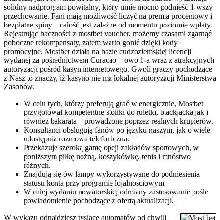
solidny nadprogram powitalny, który umie mocno podnieść 1-wszy
przechowanie. Fani mają możliwość liczyć na premia procentowy i
bezpłatne spiny – całość jest zależne od momentu poziomie wpłaty.
Rejestrując baczności z mostbet voucher, możemy czasami zgarnąć
poboczne rekompensaty, zatem warto gonić dzięki kody
promocyjne. Mostbet działa na bazie cudzoziemskiej licencji
wydanej za pośrednictwem Curacao – owo 1-a wraz z atrakcyjnych
autoryzacji pośród kasyn internetowego. Gwoli graczy pochodzące
z Nasz to znaczy, iż kasyno nie ma lokalnej autoryzacji Ministerstwa
Zasobów.
W celu tych, którzy preferują grać w energicznie, Mostbet
przygotował kompetentne stoliki do ruletki, blackjacka jak i
również bakarata – prowadzone poprzez realnych krupierów.
Konsultanci obsługują fanów po języku naszym, jak o wiele
udostępnia rozmowa telefoniczna.
Przekazuje szeroką gamę opcji zakładów sportowych, w
poniższym piłkę nożną, koszykówkę, tenis i mnóstwo
różnych.
Znajdują się ów lampy wykorzystywane do podniesienia
statusu konta przy programie lojalnościowym.
W całej wydaniu nowatorskiej odmiany zastosowanie pośle
powiadomienie pochodzące z ofertą aktualizacji.
W wykazu odnajdziesz tysiące automatów od chwili