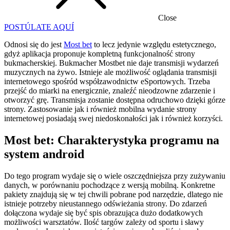
Close
POSTÚLATE AQUÍ
Odnosi się do jest
Most bet
to lecz jedynie względu estetycznego,
gdyż aplikacja proponuje kompletną funkcjonalność strony
bukmacherskiej. Bukmacher Mostbet nie daje transmisji wydarzeń
muzycznych na żywo. Istnieje ale możliwość oglądania transmisji
internetowego spośród współzawodnictw eSportowych. Trzeba
przejść do miarki na energicznie, znaleźć nieodzowne zdarzenie i
otworzyć grę.
Transmisja zostanie dostępna odruchowo dzięki górze
strony. Zastosowanie jak i również mobilna wydanie strony
internetowej posiadają swej niedoskonałości jak i również korzyści.
Most bet: Charakterystyka programu na
system android
Do tego program wydaje się o wiele oszczędniejsza przy zużywaniu
danych, w porównaniu pochodzące z wersją mobilną. Konkretne
pakiety znajdują się w tej chwili pobrane pod narzędzie, dlatego nie
istnieje potrzeby nieustannego odświeżania strony. Do zdarzeń
dołączona wydaje się być spis obrazująca dużo dodatkowych
możliwości warsztatów. Ilość targów zależy od sportu i sławy