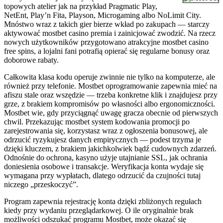
topowych atelier jak na przykład Pragmatic Play,
NetEnt, Play’n Fita, Playson, Microgaming albo NoLimit City.
Mnóstwo wraz z takich gier bierze wkład po zakupach — starczy
aktywować mostbet casino premia i zainicjować zwodzić. Na rzecz
nowych użytkowników przygotowano atrakcyjne mostbet casino
free spins, a lojalni fani potrafią opierać się regularne bonusy oraz
doborowe rabaty.
Całkowita klasa kodu operuje zwinnie nie tylko na komputerze, ale
również przy telefonie. Mostbet oprogramowanie zapewnia mieć na
afiszu stale oraz wszędzie — trzeba konkretne klik i znajdujesz przy
grze, z brakiem kompromisów po własności albo ergonomiczności.
Mostbet wie, gdy przyciągnąć uwagę gracza obecnie od pierwszych
chwil. Przekazując mostbet system kodowania promocji po
zarejestrowania się, korzystasz wraz z ogłoszenia bonusowej, ale
odrzucić ryzykujesz danych empirycznych — podest trzyma je
dzięki kluczem, z brakiem jakichkolwiek bądź cudownych zdarzeń.
Odnośnie do ochrona, kasyno użyje utajnianie SSL, jak ochrania
doniesienia osobowe i transakcje. Weryfikacja konta wydaje się
wymagana przy wypłatach, dlatego odrzucić da czujności tutaj
niczego „przeskoczyć”.
Program zapewnia rejestrację konta dzięki zbliżonych regułach
kiedy przy wydaniu przeglądarkowej. O ile oryginalnie brak
możliwości odszukać programu Mostbet, może okazać się