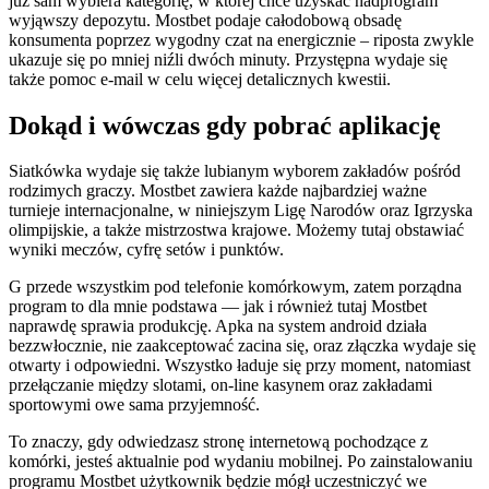
już sam wybiera kategorię, w której chce uzyskać nadprogram
wyjąwszy depozytu. Mostbet podaje całodobową obsadę
konsumenta poprzez wygodny czat na energicznie – riposta zwykle
ukazuje się po mniej niźli dwóch minuty. Przystępna wydaje się
także pomoc e-mail w celu więcej detalicznych kwestii.
Dokąd i wówczas gdy pobrać aplikację
Siatkówka wydaje się także lubianym wyborem zakładów pośród
rodzimych graczy. Mostbet zawiera każde najbardziej ważne
turnieje internacjonalne, w niniejszym Ligę Narodów oraz Igrzyska
olimpijskie, a także mistrzostwa krajowe. Możemy tutaj obstawiać
wyniki meczów, cyfrę setów i punktów.
G przede wszystkim pod telefonie komórkowym, zatem porządna
program to dla mnie podstawa — jak i również tutaj Mostbet
naprawdę sprawia produkcję. Apka na system android działa
bezzwłocznie, nie zaakceptować zacina się, oraz złączka wydaje się
otwarty i odpowiedni. Wszystko ładuje się przy moment, natomiast
przełączanie między slotami, on-line kasynem oraz zakładami
sportowymi owe sama przyjemność.
To znaczy, gdy odwiedzasz stronę internetową pochodzące z
komórki, jesteś aktualnie pod wydaniu mobilnej. Po zainstalowaniu
programu Mostbet użytkownik będzie mógł uczestniczyć we