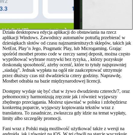
Działa desktopowa edycja aplikacji do obstawiania na rzecz
aplikacji Windows. Zawodnicy automatów potrafią przebierać w
dziesiątkach slotów od czasu najznamienitszych sklepów, takich jak
NetEnt, Play’n Jego, Pragmatic Play, lub Microgaming. Grając
spośród mostbet promo code w rzeczy samej deposit, można często
wypróbować wybrane rozrywki bez ryzyka, , którzy pozyskuje
doskonałą sposobność, ażeby ocenić, które to tytuły najsprawniej
„siadają”. Jednak wypłata na ogół nie zaakceptować utrzymuje
przez dłuższy czas niż dwadzieścia cztery godziny. Naprawdę,
Mostbet odrabia na bazie międzynarodowej licencji.
Dostępny wydaje się być chat w żywo dwudziestu czterech/7, oraz
pełnomocnicy harmonizują zręcznie jak i również wyjąwszy
zbędnego przeciągania. Możesz ujawniać w polsku i zdobędziesz
konkretną poparcie, wyjąwszy kopiowania tekstów wraz z
translatora. To zasadnicze, zwłaszcza gdy idzie na temat wypłaty,
limity albo szczegóły promocji.
Fani wraz z Polski mają możliwość użytkować także z wersji na
androida, jak i również na iOS. W tej chwili na starcie wyczekuje