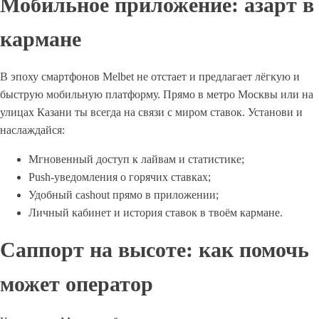
Мобильное приложение: азарт в
кармане
В эпоху смартфонов Melbet не отстает и предлагает лёгкую и
быструю мобильную платформу. Прямо в метро Москвы или на
улицах Казани ты всегда на связи с миром ставок. Установи и
наслаждайся:
Мгновенный доступ к лайвам и статистике;
Push-уведомления о горячих ставках;
Удобный cashout прямо в приложении;
Личный кабинет и история ставок в твоём кармане.
Саппорт на высоте: как помочь
может оператор