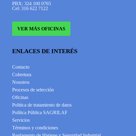
PBX: 324 100 0765
Cel: 316 622 7122
VER MÁS OFICINAS
ENLACES DE INTERÉS
Contacto
Cobertura
Nosotros
Procesos de selección
Oficinas
Politica de tratamiento de datos
Política Pública SAGRILAF
Servicios
Términos y condiciones
Reglamento de Higiene y Seguridad Industrial