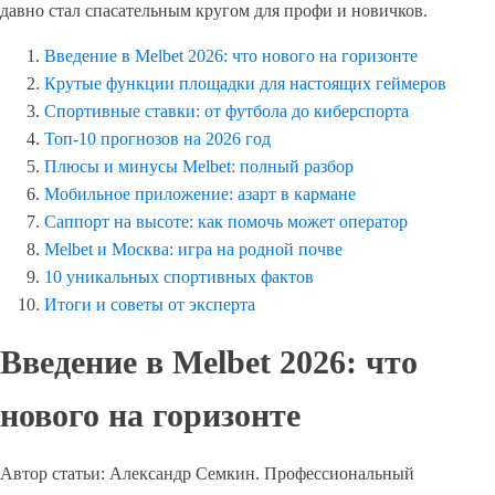
давно стал спасательным кругом для профи и новичков.
Введение в Melbet 2026: что нового на горизонте
Крутые функции площадки для настоящих геймеров
Спортивные ставки: от футбола до киберспорта
Топ-10 прогнозов на 2026 год
Плюсы и минусы Melbet: полный разбор
Мобильное приложение: азарт в кармане
Саппорт на высоте: как помочь может оператор
Melbet и Москва: игра на родной почве
10 уникальных спортивных фактов
Итоги и советы от эксперта
Введение в Melbet 2026: что
нового на горизонте
Автор статьи:
Александр Семкин
. Профессиональный