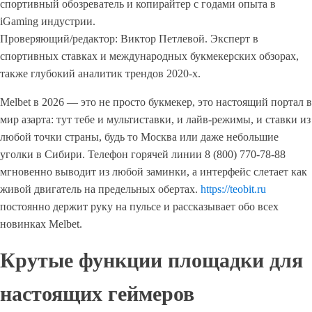
спортивный обозреватель и копирайтер с годами опыта в
iGaming индустрии.
Проверяющий/редактор:
Виктор Петлевой
. Эксперт в
спортивных ставках и международных букмекерских обзорах,
также глубокий аналитик трендов 2020-х.
Melbet в 2026 — это не просто букмекер, это настоящий портал в
мир азарта: тут тебе и мультиставки, и лайв-режимы, и ставки из
любой точки страны, будь то Москва или даже небольшие
уголки в Сибири. Телефон горячей линии 8 (800) 770-78-88
мгновенно выводит из любой заминки, а интерфейс слетает как
живой двигатель на предельных обертах.
https://teobit.ru
постоянно держит руку на пульсе и рассказывает обо всех
новинках Melbet.
Крутые функции площадки для
настоящих геймеров