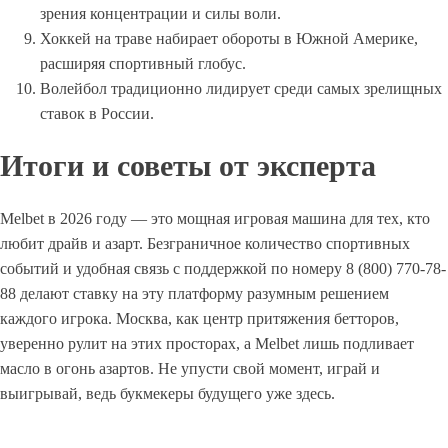
зрения концентрации и силы воли.
Хоккей на траве набирает обороты в Южной Америке,
расширяя спортивный глобус.
Волейбол традиционно лидирует среди самых зрелищных
ставок в России.
Итоги и советы от эксперта
Melbet в 2026 году — это мощная игровая машина для тех, кто
любит драйв и азарт. Безграничное количество спортивных
событий и удобная связь с поддержкой по номеру 8 (800) 770-78-
88 делают ставку на эту платформу разумным решением
каждого игрока. Москва, как центр притяжения бетторов,
уверенно рулит на этих просторах, а Melbet лишь подливает
масло в огонь азартов. Не упусти свой момент, играй и
выигрывай, ведь букмекеры будущего уже здесь.