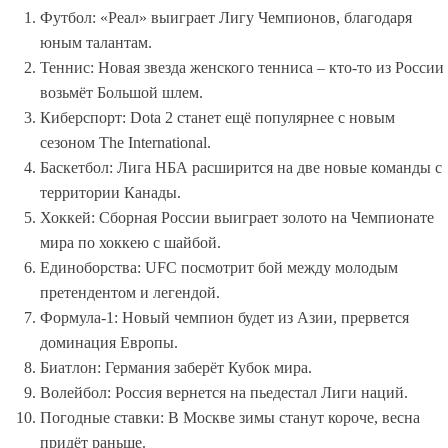
Футбол: «Реал» выиграет Лигу Чемпионов, благодаря
юным талантам.
Теннис: Новая звезда женского тенниса – кто-то из России
возьмёт Большой шлем.
Киберспорт: Dota 2 станет ещё популярнее с новым
сезоном The International.
Баскетбол: Лига НБА расширится на две новые команды с
территории Канады.
Хоккей: Сборная России выиграет золото на Чемпионате
мира по хоккею с шайбой.
Единоборства: UFC посмотрит бой между молодым
претендентом и легендой.
Формула-1: Новый чемпион будет из Азии, прервется
доминация Европы.
Биатлон: Германия заберёт Кубок мира.
Волейбол: Россия вернется на пьедестал Лиги наций.
Погодные ставки: В Москве зимы станут короче, весна
придёт раньше.