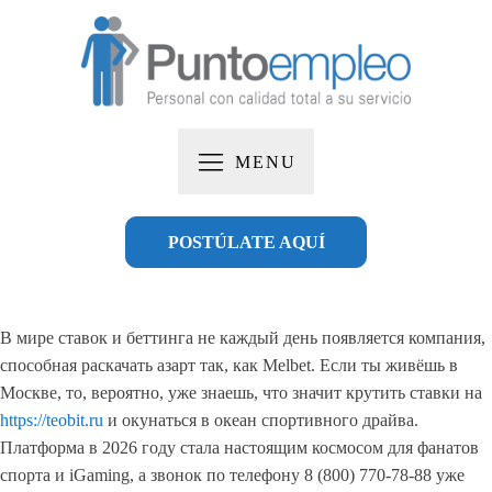
MENU
POSTÚLATE AQUÍ
В мире ставок и беттинга не каждый день появляется компания,
способная раскачать азарт так, как Melbet. Если ты живёшь в
Москве, то, вероятно, уже знаешь, что значит крутить ставки на
https://teobit.ru
и окунаться в океан спортивного драйва.
Платформа в 2026 году стала настоящим космосом для фанатов
спорта и iGaming, а звонок по телефону 8 (800) 770-78-88 уже