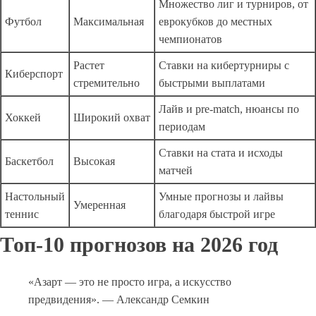
Множество лиг и турниров, от
Футбол
Максимальная
еврокубков до местных
чемпионатов
Растет
Ставки на кибертурниры с
Киберспорт
стремительно
быстрыми выплатами
Лайв и pre-match, нюансы по
Хоккей
Широкий охват
периодам
Ставки на стата и исходы
Баскетбол
Высокая
матчей
Настольный
Умные прогнозы и лайвы
Умеренная
теннис
благодаря быстрой игре
Топ-10 прогнозов на 2026 год
«Азарт — это не просто игра, а искусство
предвидения». — Александр Семкин