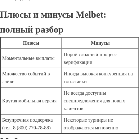
Плюсы и минусы Melbet:
полный разбор
Плюсы
Минусы
Порой сложный процесс
Моментальные выплаты
верификации
Множество событий в
Иногда высокая конкуренция на
лайве
топ-ставки
Не всегда доступны
Крутая мобильная версия
спецпредложения для новых
клиентов
Безупречная поддержка
Некоторые турниры не
(тел. 8 (800) 770-78-88)
отображаются мгновенно