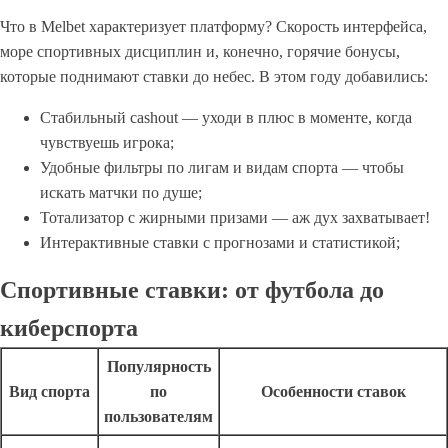
Что в Melbet характеризует платформу? Скорость интерфейса,
море спортивных дисциплин и, конечно, горячие бонусы,
которые поднимают ставки до небес. В этом году добавились:
Стабильный cashout — уходи в плюс в моменте, когда
чувствуешь игрока;
Удобные фильтры по лигам и видам спорта — чтобы
искать матчки по душе;
Тотализатор с жирными призами — аж дух захватывает!
Интерактивные ставки с прогнозами и статистикой;
Спортивные ставки: от футбола до
киберспорта
Популярность
Вид спорта
по
Особенности ставок
пользователям