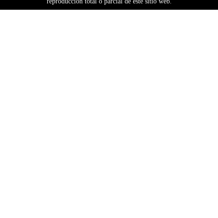
reproducción total o parcial de este sitio web.