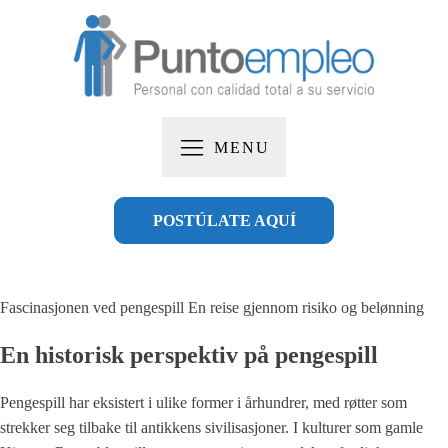
MENU
POSTÚLATE AQUÍ
Fascinasjonen ved pengespill En reise gjennom risiko og belønning
En historisk perspektiv på pengespill
Pengespill har eksistert i ulike former i århundrer, med røtter som
strekker seg tilbake til antikkens sivilisasjoner. I kulturer som gamle