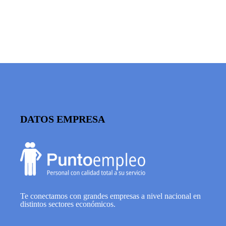
DATOS EMPRESA
Te conectamos con grandes empresas a nivel nacional en
distintos sectores económicos.