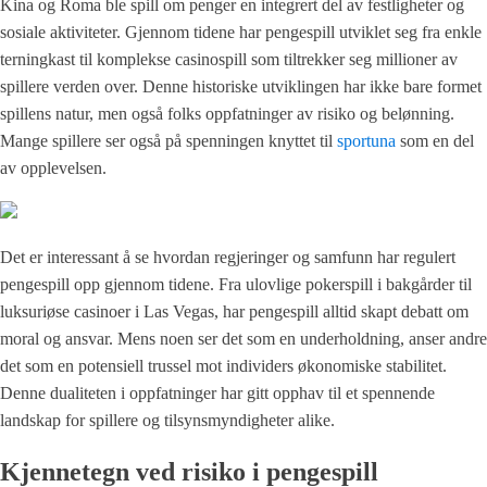
Kina og Roma ble spill om penger en integrert del av festligheter og
sosiale aktiviteter. Gjennom tidene har pengespill utviklet seg fra enkle
terningkast til komplekse casinospill som tiltrekker seg millioner av
spillere verden over. Denne historiske utviklingen har ikke bare formet
spillens natur, men også folks oppfatninger av risiko og belønning.
Mange spillere ser også på spenningen knyttet til
sportuna
som en del
av opplevelsen.
Det er interessant å se hvordan regjeringer og samfunn har regulert
pengespill opp gjennom tidene. Fra ulovlige pokerspill i bakgårder til
luksuriøse casinoer i Las Vegas, har pengespill alltid skapt debatt om
moral og ansvar. Mens noen ser det som en underholdning, anser andre
det som en potensiell trussel mot individers økonomiske stabilitet.
Denne dualiteten i oppfatninger har gitt opphav til et spennende
landskap for spillere og tilsynsmyndigheter alike.
Kjennetegn ved risiko i pengespill