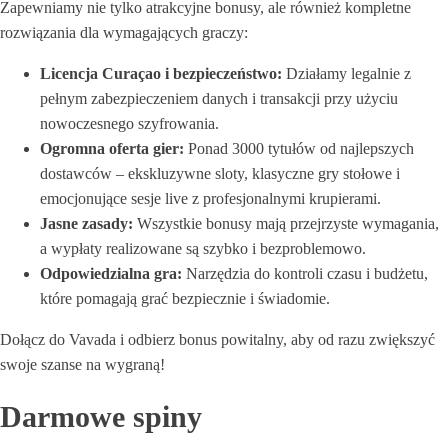
Zapewniamy nie tylko atrakcyjne bonusy, ale również kompletne
rozwiązania dla wymagających graczy:
Licencja Curaçao i bezpieczeństwo:
Działamy legalnie z
pełnym zabezpieczeniem danych i transakcji przy użyciu
nowoczesnego szyfrowania.
Ogromna oferta gier:
Ponad 3000 tytułów od najlepszych
dostawców – ekskluzywne sloty, klasyczne gry stołowe i
emocjonujące sesje live z profesjonalnymi krupierami.
Jasne zasady:
Wszystkie bonusy mają przejrzyste wymagania,
a wypłaty realizowane są szybko i bezproblemowo.
Odpowiedzialna gra:
Narzędzia do kontroli czasu i budżetu,
które pomagają grać bezpiecznie i świadomie.
Dołącz do Vavada i odbierz bonus powitalny, aby od razu zwiększyć
swoje szanse na wygraną!
Darmowe spiny