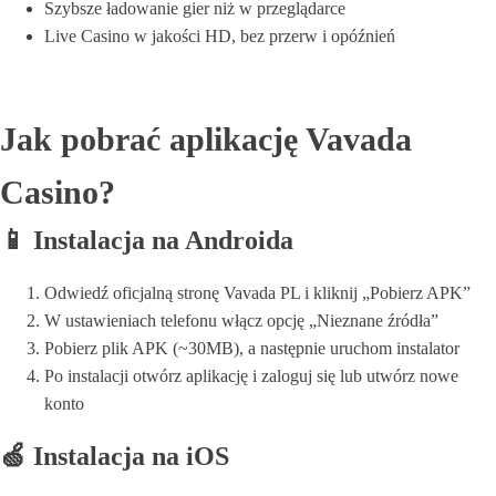
Szybsze ładowanie gier niż w przeglądarce
Live Casino w jakości HD, bez przerw i opóźnień
Jak pobrać aplikację Vavada
Casino?
📱 Instalacja na Androida
Odwiedź oficjalną stronę Vavada PL i kliknij „Pobierz APK”
W ustawieniach telefonu włącz opcję „Nieznane źródła”
Pobierz plik APK (~30MB), a następnie uruchom instalator
Po instalacji otwórz aplikację i zaloguj się lub utwórz nowe
konto
🍏 Instalacja na iOS