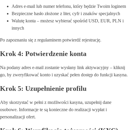
Adres e-mail lub numer telefonu, który będzie Twoim loginem
Bezpieczne hasło złożone z liter, cyfr i znaków specjalnych
Walutę konta – możesz wybierać spośród USD, EUR, PLN i
innych
Po zapoznaniu się z regulaminem potwierdź rejestrację.
Krok 4: Potwierdzenie konta
Na podany adres e-mail zostanie wysłany link aktywacyjny – kliknij
go, by zweryfikować konto i uzyskać pełen dostęp do funkcji kasyna.
Krok 5: Uzupełnienie profilu
Aby skorzystać w pełni z możliwości kasyna, uzupełnij dane
osobowe. Informacje te są konieczne do realizacji wypłat i
personalizacji ofert.