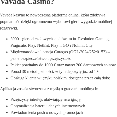
Vavada Casino?
Vavada kasyno to nowoczesna platforma online, która zdobywa
popularność dzięki ogromnemu wyborowi gier i wygodzie mobilnej
rozgrywki.
3000+ gier od czołowych studiów, m.in. Evolution Gaming,
Pragmatic Play, NetEnt, Play’n GO i Nolimit City
Międzynarodowa licencja Curaçao (OGL/2024/252/0153) –
pełne bezpieczeństwo i przejrzystość
Pakiet powitalny do 1000 € oraz nawet 200 darmowych spinów
Ponad 30 metod płatności, w tym depozyty już od 1 €
Obsługa klienta w języku polskim, dostępna przez całą dobę
Aplikacja została stworzona z myślą o graczach mobilnych:
Przejrzysty interfejs ułatwiający nawigację
Optymalizacja baterii i danych internetowych
Powiadomienia push o nowych promocjach