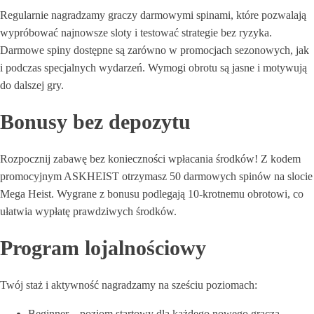
Regularnie nagradzamy graczy darmowymi spinami, które pozwalają
wypróbować najnowsze sloty i testować strategie bez ryzyka.
Darmowe spiny dostępne są zarówno w promocjach sezonowych, jak
i podczas specjalnych wydarzeń. Wymogi obrotu są jasne i motywują
do dalszej gry.
Bonusy bez depozytu
Rozpocznij zabawę bez konieczności wpłacania środków! Z kodem
promocyjnym ASKHEIST otrzymasz 50 darmowych spinów na slocie
Mega Heist. Wygrane z bonusu podlegają 10-krotnemu obrotowi, co
ułatwia wypłatę prawdziwych środków.
Program lojalnościowy
Twój staż i aktywność nagradzamy na sześciu poziomach:
Beginner – poziom startowy dla każdego nowego gracza