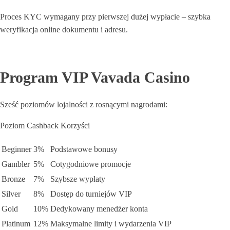
Proces KYC wymagany przy pierwszej dużej wypłacie – szybka
weryfikacja online dokumentu i adresu.
Program VIP Vavada Casino
Sześć poziomów lojalności z rosnącymi nagrodami:
Poziom Cashback Korzyści
Beginner
3%
Podstawowe bonusy
Gambler
5%
Cotygodniowe promocje
Bronze
7%
Szybsze wypłaty
Silver
8%
Dostęp do turniejów VIP
Gold
10%
Dedykowany menedżer konta
Platinum
12%
Maksymalne limity i wydarzenia VIP