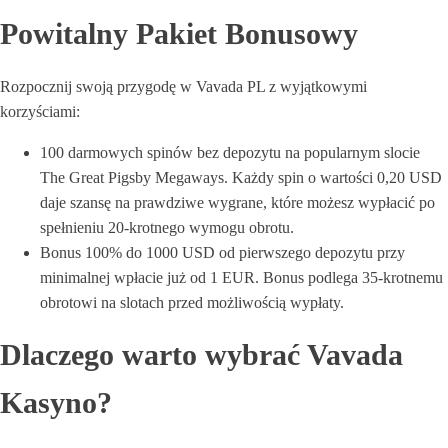
Powitalny Pakiet Bonusowy
Rozpocznij swoją przygodę w Vavada PL z wyjątkowymi
korzyściami:
100 darmowych spinów bez depozytu na popularnym slocie
The Great Pigsby Megaways. Każdy spin o wartości 0,20 USD
daje szansę na prawdziwe wygrane, które możesz wypłacić po
spełnieniu 20-krotnego wymogu obrotu.
Bonus 100% do 1000 USD od pierwszego depozytu przy
minimalnej wpłacie już od 1 EUR. Bonus podlega 35-krotnemu
obrotowi na slotach przed możliwością wypłaty.
Dlaczego warto wybrać Vavada
Kasyno?