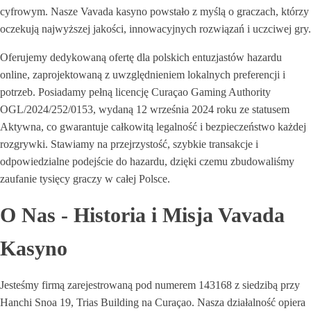
cyfrowym. Nasze Vavada kasyno powstało z myślą o graczach, którzy
oczekują najwyższej jakości, innowacyjnych rozwiązań i uczciwej gry.
Oferujemy dedykowaną ofertę dla polskich entuzjastów hazardu
online, zaprojektowaną z uwzględnieniem lokalnych preferencji i
potrzeb. Posiadamy pełną licencję Curaçao Gaming Authority
OGL/2024/252/0153, wydaną 12 września 2024 roku ze statusem
Aktywna, co gwarantuje całkowitą legalność i bezpieczeństwo każdej
rozgrywki. Stawiamy na przejrzystość, szybkie transakcje i
odpowiedzialne podejście do hazardu, dzięki czemu zbudowaliśmy
zaufanie tysięcy graczy w całej Polsce.
O Nas - Historia i Misja Vavada
Kasyno
Jesteśmy firmą zarejestrowaną pod numerem 143168 z siedzibą przy
Hanchi Snoa 19, Trias Building na Curaçao. Nasza działalność opiera