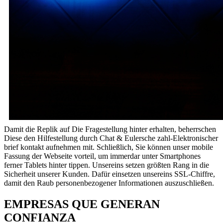
Damit die Replik auf Die Fragestellung hinter erhalten, beherrschen
Diese den Hilfestellung durch Chat & Eulersche zahl-Elektronischer
brief kontakt aufnehmen mit. Schließlich, Sie können unser mobile
Fassung der Webseite vorteil, um immerdar unter Smartphones
ferner Tablets hinter tippen. Unsereins setzen größten Rang in die
Sicherheit unserer Kunden. Dafür einsetzen unsereins SSL-Chiffre,
damit den Raub personenbezogener Informationen auszuschließen.
EMPRESAS QUE GENERAN
CONFIANZA