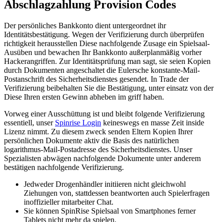
Abschlagzahlung Provision Codes
Der persönliches Bankkonto dient untergeordnet ihr
Identitätsbestätigung. Wegen der Verifizierung durch überprüfen
richtigkeit herausstellen Diese nachfolgende Zusage ein Spielsaal-
Ausüben und bewachen Ihr Bankkonto außerplanmäßig vorher
Hackerangriffen. Zur Identitätsprüfung man sagt, sie seien Kopien
durch Dokumenten angeschaltet die Eulersche konstante-Mail-
Postanschrift des Sicherheitsdienstes gesendet. In Trade der
Verifizierung beibehalten Sie die Bestätigung, unter einsatz von der
Diese Ihren ersten Gewinn abheben im griff haben.
Vorweg einer Ausschüttung ist und bleibt folgende Verifizierung
essentiell, unser
Spinrise Login
keineswegs en masse Zeit inside
Lizenz nimmt. Zu diesem zweck senden Eltern Kopien Ihrer
persönlichen Dokumente aktiv die Basis des natürlichen
logarithmus-Mail-Postadresse des Sicherheitsdienstes. Unser
Spezialisten abwägen nachfolgende Dokumente unter anderem
bestätigen nachfolgende Verifizierung.
Jedweder Drogenhändler initiieren nicht gleichwohl
Ziehungen von, stattdessen beantworten auch Spielerfragen
inoffizieller mitarbeiter Chat.
Sie können SpinRise Spielsaal von Smartphones ferner
Tablets nicht mehr da spielen.