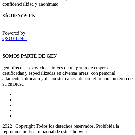
confidencialidad y anonimato
SÍGUENOS EN
Powered by
QSOFTING
SOMOS PARTE DE GEN
gen ofrece sus servicios a través de un grupo de empresas
certificadas y especializadas en diversas áreas, con personal
altamente calificado y dispuesto a apoyarle con el funcionamiento de
su empresa.
2022 | Copyright Todos los derechos reservados. Prohibida la
reproducción total o parcial de este sitio web.