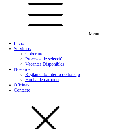
Menu
Inicio
Servicios
Cobertura
Procesos de selección
Vacantes Disponibles
Nosotros
Reglamento interno de trabajo
Huella de carbono
Oficinas
Contacto