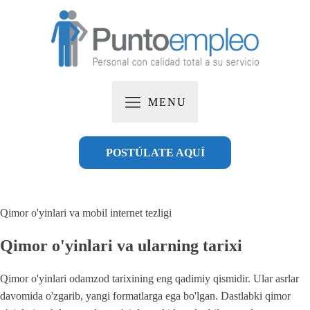
MENU
POSTÚLATE AQUÍ
Qimor o'yinlari va mobil internet tezligi
Qimor o'yinlari va ularning tarixi
Qimor o'yinlari odamzod tarixining eng qadimiy qismidir. Ular asrlar
davomida o'zgarib, yangi formatlarga ega bo'lgan. Dastlabki qimor