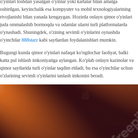
o'yinlari toshdan yasalgan o'yinlar yoki kartalar bilan amalga
oshirilgan, keyinchalik esa kompyuter va mobil texnologiyalarining
rivojlanishi bilan yanada kengaygan. Hozirda onlayn qimor o'yinlari
juda ommalashib bormoqda va odamlar ularni turli platformalarda
o'ynashadi. Shuningdek, o'zining sevimli o'yinlarini oynashda
o'yinchilar
888starz
kabi saytlardan foydalanishlari mumkin.
Bugungi kunda qimor o'yinlari nafaqat ko'ngilochar faoliyat, balki
katta pul ishlash imkoniyatiga aylangan. Ko'plab onlayn kazinolar va
qimor saytlarida turli o'yinlar taqdim etiladi, bu esa o'yinchilar uchun
o'zlarining sevimli o'yinlarini tanlash imkonini beradi.