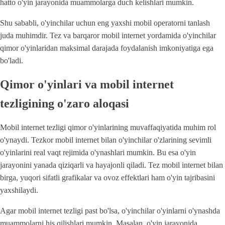
hatto o'yin jarayonida muammolarga duch kelishlari mumkin.
Shu sababli, o'yinchilar uchun eng yaxshi mobil operatorni tanlash
juda muhimdir. Tez va barqaror mobil internet yordamida o'yinchilar
qimor o'yinlaridan maksimal darajada foydalanish imkoniyatiga ega
bo'ladi.
Qimor o'yinlari va mobil internet
tezligining o'zaro aloqasi
Mobil internet tezligi qimor o'yinlarining muvaffaqiyatida muhim rol
o'ynaydi. Tezkor mobil internet bilan o'yinchilar o'zlarining sevimli
o'yinlarini real vaqt rejimida o'ynashlari mumkin. Bu esa o'yin
jarayonini yanada qiziqarli va hayajonli qiladi. Tez mobil internet bilan
birga, yuqori sifatli grafikalar va ovoz effektlari ham o'yin tajribasini
yaxshilaydi.
Agar mobil internet tezligi past bo'lsa, o'yinchilar o'yinlarni o'ynashda
muammolarni his qilishlari mumkin. Masalan, o'yin jarayonida