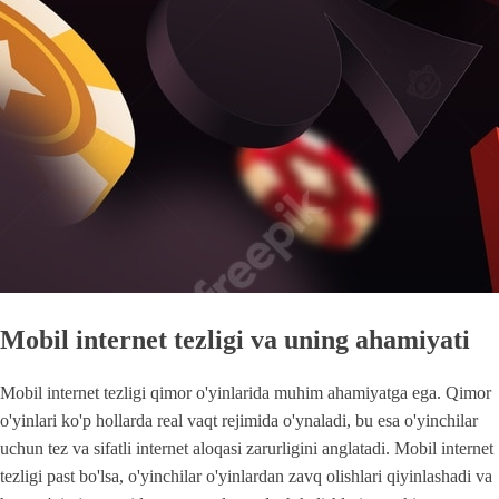
Mobil internet tezligi va uning ahamiyati
Mobil internet tezligi qimor o'yinlarida muhim ahamiyatga ega. Qimor
o'yinlari ko'p hollarda real vaqt rejimida o'ynaladi, bu esa o'yinchilar
uchun tez va sifatli internet aloqasi zarurligini anglatadi. Mobil internet
tezligi past bo'lsa, o'yinchilar o'yinlardan zavq olishlari qiyinlashadi va