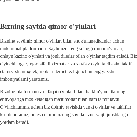
Bizning saytda qimor o'yinlari
Bizning saytimiz qimor o'yinlari bilan shug'ullanadiganlar uchun
mukammal platformadir. Saytimizda eng so'nggi qimor o'yinlari,
onlayn kazino o'yinlari va jonli dilerlar bilan o'yinlar taqdim etiladi. Biz
o'yinchilarga yuqori sifatli xizmatlar va xavfsiz o'yin tajribasini taklif
etamiz, shuningdek, mobil internet tezligi uchun eng yaxshi
imkoniyatlarni yaratamiz.
Bizning platformamiz nafaqat o'yinlar bilan, balki o'yinchilarning
ehtiyojlariga mos keladigan ma'lumotlar bilan ham ta'minlaydi.
O'yinchilarimiz uchun biz doimiy ravishda yangi o'yinlar va takliflar
kiritib boramiz, bu esa ularni bizning saytda uzoq vaqt qolishlariga
yordam beradi.