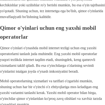
kechikishlar yoki uzilishlar ro'y berishi mumkin, bu esa o'yin tajribasini
yo'qotadi. Shuning uchun, tez internetga ega bo'lish, qimor o'yinlarida
muvaffaqiyatli bo'lishning kalitidir.
Qimor o'yinlari uchun eng yaxshi mobil
operatorlar
Qimor o'yinlari o'ynashda mobil internet tezligi uchun eng yaxshi
operatorlarni tanlash juda muhimdir. Eng yaxshi mobil operatorlar
yuqori tezlikda internet taqdim etadi, shuningdek, keng qamrovli
xizmatlarni taklif qiladi. Bu esa o'yinchilarga o'zlarining sevimli
o'yinlarini istalgan joyda o'ynash imkoniyatini beradi.
Mobil operatorlarning xizmatlari va tariflari o'zgarishi mumkin,
shuning uchun har bir o'yinchi o'z ehtiyojlariga mos keladigan eng
yaxshi variantni tanlashi kerak. Yaxshi mobil operator bilan birga,
o'yinchilar qimor o'yinlaridan ko'proq zavq olishlari va xavfsiz tarzda
o'ynashlari mumkin.