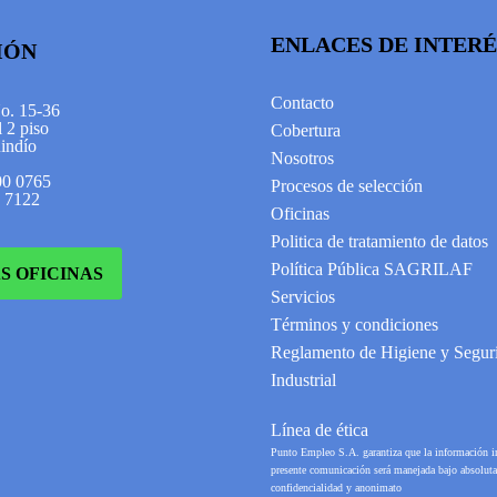
ENLACES DE INTERÉ
IÓN
Contacto
No. 15-36
 2 piso
Cobertura
indío
Nosotros
00 0765
Procesos de selección
2 7122
Oficinas
Politica de tratamiento de datos
Política Pública SAGRILAF
S OFICINAS
Servicios
Términos y condiciones
Reglamento de Higiene y Segur
Industrial
Línea de ética
Punto Empleo S.A. garantiza que la información i
presente comunicación será manejada bajo absoluta
confidencialidad y anonimato