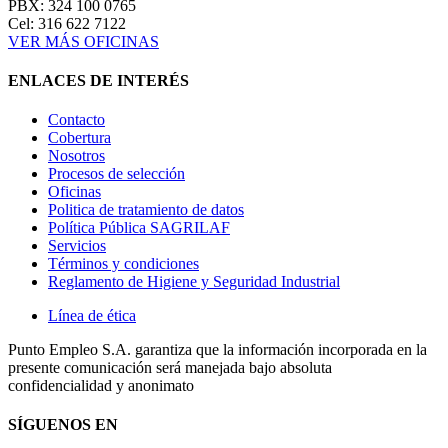
PBX: 324 100 0765
Cel: 316 622 7122
VER MÁS OFICINAS
ENLACES DE INTERÉS
Contacto
Cobertura
Nosotros
Procesos de selección
Oficinas
Politica de tratamiento de datos
Política Pública SAGRILAF
Servicios
Términos y condiciones
Reglamento de Higiene y Seguridad Industrial
Línea de ética
Punto Empleo S.A. garantiza que la información incorporada en la
presente comunicación será manejada bajo absoluta
confidencialidad y anonimato
SÍGUENOS EN