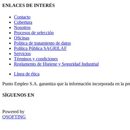
ENLACES DE INTERÉS
Contacto
Cobertura
Nosotros
Procesos de selección
Oficinas
Politica de tratamiento de datos
Política Pública SAGRILAF
Servicios
Términos y condiciones
Reglamento de Higiene y Seguridad Industrial
Línea de ética
Punto Empleo S.A. garantiza que la información incorporada en la pr
SÍGUENOS EN
Powered by
QSOFTING