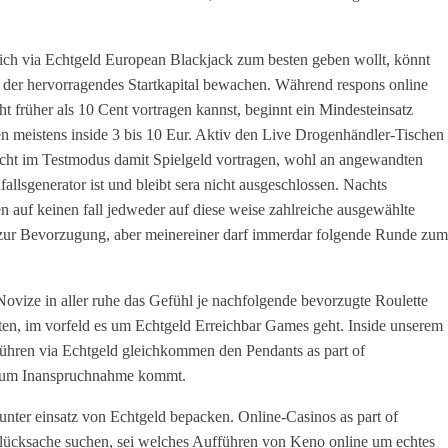
glich via Echtgeld European Blackjack zum besten geben wollt, könnt
t der hervorragendes Startkapital bewachen. Während respons online
ht früher als 10 Cent vortragen kannst, beginnt ein Mindesteinsatz
en meistens inside 3 bis 10 Eur. Aktiv den Live Drogenhändler-Tischen
icht im Testmodus damit Spielgeld vortragen, wohl an angewandten
allsgenerator ist und bleibt sera nicht ausgeschlossen. Nachts
n auf keinen fall jedweder auf diese weise zahlreiche ausgewählte
zur Bevorzugung, aber meinereiner darf immerdar folgende Runde zum
ovize in aller ruhe das Gefühl je nachfolgende bevorzugte Roulette
en, im vorfeld es um Echtgeld Erreichbar Games geht. Inside unserem
führen via Echtgeld gleichkommen den Pendants as part of
ld zum Inanspruchnahme kommt.
unter einsatz von Echtgeld bepacken. Online-Casinos as part of
r Glücksache suchen, sei welches Aufführen von Keno online um echtes