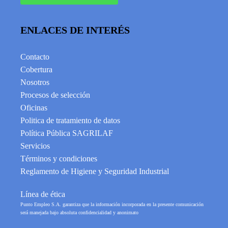
ENLACES DE INTERÉS
Contacto
Cobertura
Nosotros
Procesos de selección
Oficinas
Politica de tratamiento de datos
Política Pública SAGRILAF
Servicios
Términos y condiciones
Reglamento de Higiene y Seguridad Industrial
Línea de ética
Punto Empleo S.A. garantiza que la información incorporada en la presente comunicación
será manejada bajo absoluta confidencialidad y anonimato