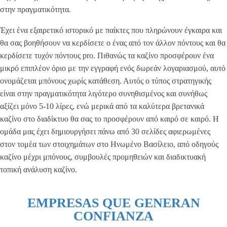
στην πραγματικότητα.
Έχει ένα εξαιρετικό ιστορικό με παίκτες που πληρώνουν έγκαιρα και
θα σας βοηθήσουν να κερδίσετε ο ένας από τον άλλον πόντους και θα
κερδίσετε τυχόν πόντους pro. Πιθανώς τα καζίνο προσφέρουν ένα
μικρό επιπλέον όριο με την εγγραφή ενός δωρεάν λογαριασμού, αυτό
ονομάζεται μπόνους χωρίς κατάθεση. Αυτός ο τύπος στρατηγικής
είναι στην πραγματικότητα λιγότερο συνηθισμένος και συνήθως
αξίζει μόνο 5-10 λίρες, ενώ μερικά από τα καλύτερα βρετανικά
καζίνο στο διαδίκτυο θα σας το προσφέρουν από καιρό σε καιρό. Η
ομάδα μας έχει δημιουργήσει πάνω από 30 σελίδες αφιερωμένες
στον τομέα των στοιχημάτων στο Ηνωμένο Βασίλειο, από οδηγούς
καζίνο μέχρι μπόνους, συμβουλές προμηθειών και διαδικτυακή
τοπική ανάλυση καζίνο.
EMPRESAS QUE GENERAN
CONFIANZA