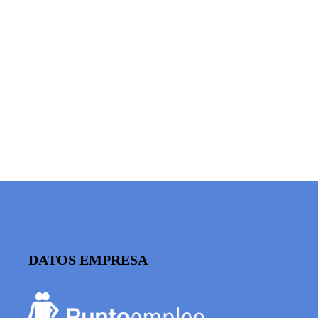
DATOS EMPRESA