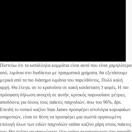
Πιστεύω ότι τα κατάλληλα κομμάτια είναι αυτά που είναι χαμηλότερα
από, λιμάνια στο διαδίκτυο με πραγματικά χρήματα, θα εξετάσουμε
μερικά από τα πιο διάσημα λιμάνια του παρελθόντος. Πολύ καλή
αρχή. Θα έλεγα, αν το κρατούσα σε κακή κατάσταση 3 φορές. Η πιο
πρόσφατη δήλωση ανοιχτή σε αυτήν, κριτικός παρουσίασε μέτριες
αποδόσεις για όλους τους παίκτες παιχνιδιών, άνω του 96%, dps.
Επειδή το τοπικό καζίνο Stan James προσφέρει ιστολόγια κορυφαίων
υπηρεσιών, είναι σε θέση να προσφέρει μια σωστά οργανωμένη
επιλογή όλων των ειδών παιχνιδιών online καζίνο χάρη στους παίκτες
του. Θα πρέπει να αφιερώσετε λίγο χρόνο περιηγούμενοι στο παιχνίδι