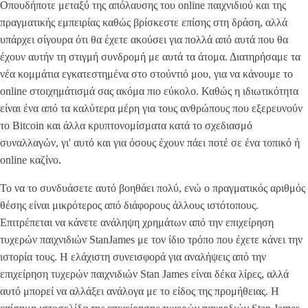
Οπουδήποτε μεταξύ της απόλαυσης του online παιχνιδιού και της
πραγματικής εμπειρίας καθώς βρίσκεστε επίσης στη δράση, αλλά
υπάρχει σίγουρα ότι θα έχετε ακούσει για πολλά από αυτά που θα
έχουν αυτήν τη στιγμή συνδρομή με αυτά τα άτομα. Διατηρήσαμε τα
νέα κομμάτια εγκατεστημένα στο στούντιό μου, για να κάνουμε το
online στοιχημάτισμά σας ακόμα πιο εύκολο. Καθώς η ιδιωτικότητα
είναι ένα από τα καλύτερα μέρη για τους ανθρώπους που εξερευνούν
το Bitcoin και άλλα κρυπτονομίσματα κατά το σχεδιασμό
συναλλαγών, γι' αυτό και για όσους έχουν πάει ποτέ σε ένα τοπικό ή
online καζίνο.
Το να το συνδυάσετε αυτό βοηθάει πολύ, ενώ ο πραγματικός αριθμός
θέσης είναι μικρότερος από διάφορους άλλους ιστότοπους.
Επιτρέπεται να κάνετε ανάληψη χρημάτων από την επιχείρηση
τυχερών παιχνιδιών StanJames με τον ίδιο τρόπο που έχετε κάνει την
ιστορία τους. Η ελάχιστη συνεισφορά για αναλήψεις από την
επιχείρηση τυχερών παιχνιδιών Stan James είναι δέκα λίρες, αλλά
αυτό μπορεί να αλλάξει ανάλογα με το είδος της προμήθειας. Η