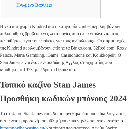
Ηνωμένο Βασίλειο
Η νέα κατηγορία Kindred και η κατηγορία Unibet περιλαμβάνουν
πολυάριθμες βραβευμένες λειτουργίες που επικεντρώνονται στις
πεποιθήσεις «για τους παίκτες για τους ανθρώπους». Οι συμμετοχές
της Kindred περιλαμβάνουν επίσης τα Bingo.com, 32Red.com, Roxy
Palace, Maria Gambling, iGame, Casinohuone και Kolikkopelit.
Ο
Stan James είναι ένας ενθουσιώδης Άγγλος στοιχηματίας που
ιδρύθηκε το 1973, με έδρα το Γιβραλτάρ.
Τοπικό καζίνο Stan James
Προσθήκη κωδικών μπόνους 2024
Το στυλ του StanJames.com δημιουργήθηκε όσο πιο εύκολο γίνεται,
έτσι ώστε η προσοχή του αθλητή να επικεντρώνεται στον ιστότοπο
https://novibet-casino.eu/
και τίποτα περισσότερο. Δεν θα βρείτε