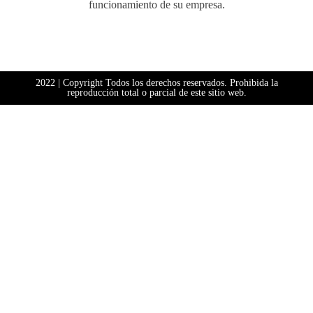
funcionamiento de su empresa.
2022 | Copyright Todos los derechos reservados. Prohibida la
reproducción total o parcial de este sitio web.