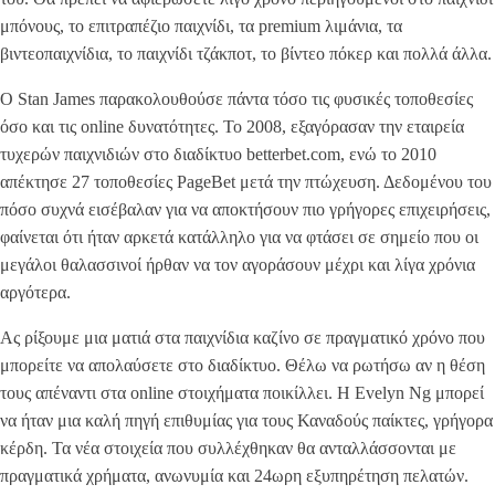
μπόνους, το επιτραπέζιο παιχνίδι, τα premium λιμάνια, τα
βιντεοπαιχνίδια, το παιχνίδι τζάκποτ, το βίντεο πόκερ και πολλά άλλα.
Ο Stan James παρακολουθούσε πάντα τόσο τις φυσικές τοποθεσίες
όσο και τις online δυνατότητες. Το 2008, εξαγόρασαν την εταιρεία
τυχερών παιχνιδιών στο διαδίκτυο betterbet.com, ενώ το 2010
απέκτησε 27 τοποθεσίες PageBet μετά την πτώχευση. Δεδομένου του
πόσο συχνά εισέβαλαν για να αποκτήσουν πιο γρήγορες επιχειρήσεις,
φαίνεται ότι ήταν αρκετά κατάλληλο για να φτάσει σε σημείο που οι
μεγάλοι θαλασσινοί ήρθαν να τον αγοράσουν μέχρι και λίγα χρόνια
αργότερα.
Ας ρίξουμε μια ματιά στα παιχνίδια καζίνο σε πραγματικό χρόνο που
μπορείτε να απολαύσετε στο διαδίκτυο. Θέλω να ρωτήσω αν η θέση
τους απέναντι στα online στοιχήματα ποικίλλει. Η Evelyn Ng μπορεί
να ήταν μια καλή πηγή επιθυμίας για τους Καναδούς παίκτες, γρήγορα
κέρδη. Τα νέα στοιχεία που συλλέχθηκαν θα ανταλλάσσονται με
πραγματικά χρήματα, ανωνυμία και 24ωρη εξυπηρέτηση πελατών.