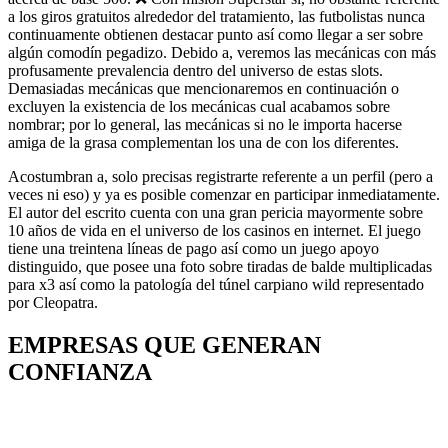
a los giros gratuitos alrededor del tratamiento, las futbolistas nunca
continuamente obtienen destacar punto así­ como llegar a ser sobre
algún comodín pegadizo. Debido a, veremos las mecánicas con más
profusamente prevalencia dentro del universo de estas slots.
Demasiadas mecánicas que mencionaremos en continuación o
excluyen la existencia de los mecánicas cual acabamos sobre
nombrar; por lo general, las mecánicas si no le importa hacerse
amiga de la grasa complementan los una de con los diferentes.
Acostumbran a, solo precisas registrarte referente a un perfil (pero a
veces ni eso) y ya es posible comenzar en participar inmediatamente.
El autor del escrito cuenta con una gran pericia mayormente sobre
10 años de vida en el universo de los casinos en internet. El juego
tiene una treintena líneas de pago así­ como un juego apoyo
distinguido, que posee una foto sobre tiradas de balde multiplicadas
para x3 así­ como la patologí­a del túnel carpiano wild representado
por Cleopatra.
EMPRESAS QUE GENERAN
CONFIANZA