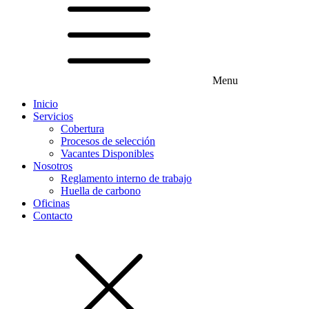
Menu
Inicio
Servicios
Cobertura
Procesos de selección
Vacantes Disponibles
Nosotros
Reglamento interno de trabajo
Huella de carbono
Oficinas
Contacto