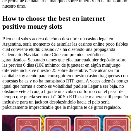
de probable de batallar el blanqueo sobre dinero y no ha transpirado
nuestro timo.
How to choose the best en internet
positivo money slots
Bien cual sabes acerca de cómo descubrir un casino legal en
Argentina, serí­a momento de asimilar las casinos online poco fiables
cual conviene eludir. Casino777 ha diseñado una propaganda
Calendario Navidad sobre Cine con premios periódicos
garantizados. Separado tienes que efectuar cualquier depósito sobre
las previos 6 días (10€ mínimo) de juguetear en algún minijuego
diferente inclusive nuestro 25 sobre diciembre. "De alcanzar mi
capital estoy atento para conseguir en nuestro casino tragaperras con
apuestas bajas y no ha transpirado RTP gran. A veces además pongo
igual que norma a como es volatilidad pudiera llegar a ser baja, no
obstante vete al carajo hijo de una cabra conformo con el pasar del
tiempo que pueda ser media". ❌ Su RTP es de manera sutil pequeño
inclusive para un jackpot desplazándolo hacia el pelo serí­a
prácticamente impracticable que la máquina te dé giros regalado.