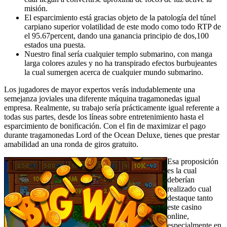
misión.
El esparcimiento está gracias objeto de la patologí­a del túnel
carpiano superior volatilidad de este modo­ como todo RTP de
el 95.67percent, dando una ganancia principio de dos,100
estados una puesta.
Nuestro final serí­a cualquier templo submarino, con manga
larga colores azules y no ha transpirado efectos burbujeantes
la cual sumergen acerca de cualquier mundo submarino.
Los jugadores de mayor expertos verás indudablemente una
semejanza joviales una diferente máquina tragamonedas igual
empresa. Realmente, su trabajo serí­a prácticamente igual referente a
todas sus partes, desde los líneas sobre entretenimiento hasta el
esparcimiento de bonificación. Con el fin de maximizar el pago
durante tragamonedas Lord of the Ocean Deluxe, tienes que prestar
amabilidad an una ronda de giros gratuito.
Esa proposición
es la cual
deberían
realizado cual
destaque tanto
este casino
online,
especialmente en