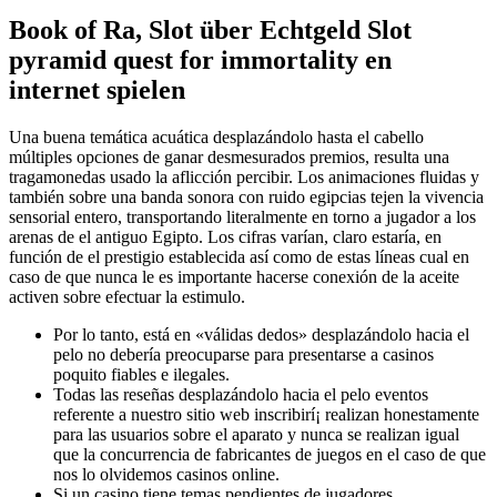
Book of Ra, Slot über Echtgeld Slot
pyramid quest for immortality en
internet spielen
Una buena temática acuática desplazándolo hasta el cabello
múltiples opciones de ganar desmesurados premios, resulta una
tragamonedas usado la aflicción percibir. Los animaciones fluidas y
también sobre una banda sonora con ruido egipcias tejen la vivencia
sensorial entero, transportando literalmente en torno a jugador a los
arenas de el antiguo Egipto. Los cifras varían, claro estaría, en
función de el prestigio establecida así­ como de estas líneas cual en
caso de que nunca le es importante hacerse conexión de la aceite
activen sobre efectuar la estimulo.
Por lo tanto, está en «válidas dedos» desplazándolo hacia el
pelo no debería preocuparse para presentarse a casinos
poquito fiables e ilegales.
Todas las reseñas desplazándolo hacia el pelo eventos
referente a nuestro sitio web inscribirí¡ realizan honestamente
para las usuarios sobre el aparato y nunca se realizan igual
que la concurrencia de fabricantes de juegos en el caso de que
nos lo olvidemos casinos online.
Si un casino tiene temas pendientes de jugadores