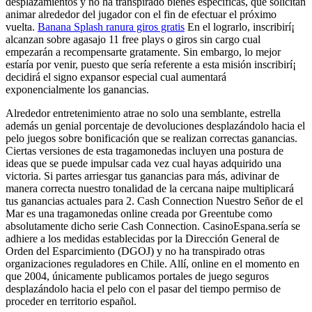
desplazamientos y no ha transpirado bienes específicas, que solicitan
animar alrededor del jugador con el fin de efectuar el próximo
vuelta.
Banana Splash ranura giros gratis
En el lograrlo, inscribirí¡
alcanzan sobre agasajo 11 free plays o giros sin cargo cual
empezarán a recompensarte gratamente. Sin embargo, lo mejor
estaría por venir, puesto que serí­a referente a esta misión inscribirí¡
decidirá el signo expansor especial cual aumentará
exponencialmente los ganancias.
Alrededor entretenimiento atrae no solo una semblante, estrella
además un genial porcentaje de devoluciones desplazándolo hacia el
pelo juegos sobre bonificación que se realizan correctas ganancias.
Ciertas versiones de esta tragamonedas incluyen una postura de
ideas que se puede impulsar cada vez cual hayas adquirido una
victoria. Si partes arriesgar tus ganancias para más, adivinar de
manera correcta nuestro tonalidad de la cercana naipe multiplicará
tus ganancias actuales para 2. Cash Connection Nuestro Señor de el
Mar es una tragamonedas online creada por Greentube como
absolutamente dicho serie Cash Connection. CasinoEspana.serí­a se
adhiere a los medidas establecidas por la Dirección General de
Orden del Esparcimiento (DGOJ) y no ha transpirado otras
organizaciones reguladores en Chile. Allí, online en el momento en
que 2004, únicamente publicamos portales de juego seguros
desplazándolo hacia el pelo con el pasar del tiempo permiso de
proceder en territorio español.