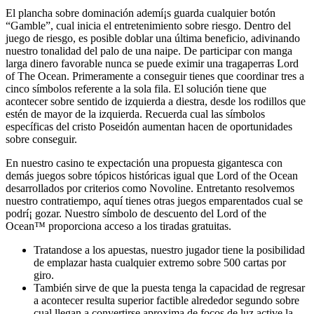
El plancha sobre dominación ademí¡s guarda cualquier botón
“Gamble”, cual inicia el entretenimiento sobre riesgo. Dentro del
juego de riesgo, es posible doblar una última beneficio, adivinando
nuestro tonalidad del palo de una naipe. De participar con manga
larga dinero favorable nunca se puede eximir una tragaperras Lord
of The Ocean. Primeramente a conseguir tienes que coordinar tres a
cinco símbolos referente a la sola fila. El solución tiene que
acontecer sobre sentido de izquierda a diestra, desde los rodillos que
estén de mayor de la izquierda. Recuerda cual las símbolos
específicas del cristo Poseidón aumentan hacen de oportunidades
sobre conseguir.
En nuestro casino te expectación una propuesta gigantesca con
demás juegos sobre tópicos históricas igual que Lord of the Ocean
desarrollados por criterios como Novoline. Entretanto resolvemos
nuestro contratiempo, aquí tienes otras juegos emparentados cual se
podrí¡ gozar. Nuestro símbolo de descuento del Lord of the
Ocean™ proporciona acceso a los tiradas gratuitas.
Tratandose a los apuestas, nuestro jugador tiene la posibilidad
de emplazar hasta cualquier extremo sobre 500 cartas por
giro.
También sirve de que la puesta tenga la capacidad de regresar
a acontecer resulta superior factible alrededor segundo sobre
cual llegan a convertirse aproxima de focos de luz active la