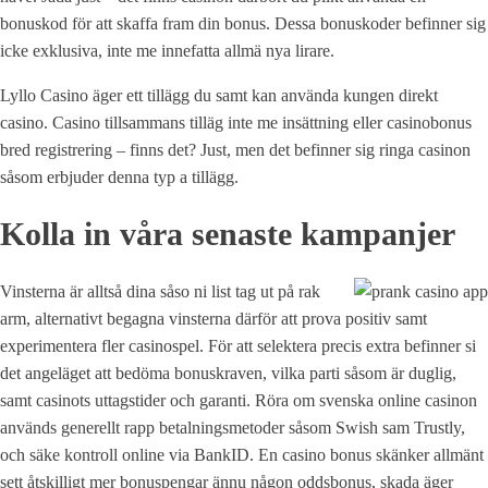
bonuskod för att skaffa fram din bonus. Dessa bonuskoder befinner sig
icke exklusiva, inte me innefatta allmä nya lirare.
Lyllo Casino äger ett tillägg du samt kan använda kungen direkt
casino. Casino tillsammans tilläg inte me insättning eller casinobonus
bred registrering – finns det? Just, men det befinner sig ringa casinon
såsom erbjuder denna typ a tillägg.
Kolla in våra senaste kampanjer
Vinsterna är alltså dina såso ni list tag ut på rak
arm, alternativt begagna vinsterna därför att prova positiv samt
experimentera fler casinospel. För att selektera precis extra befinner si
det angeläget att bedöma bonuskraven, vilka parti såsom är duglig,
samt casinots uttagstider och garanti. Röra om svenska online casinon
används generellt rapp betalningsmetoder såsom Swish sam Trustly,
och säke kontroll online via BankID. En casino bonus skänker allmänt
sett åtskilligt mer bonuspengar ännu någon oddsbonus, skada äger