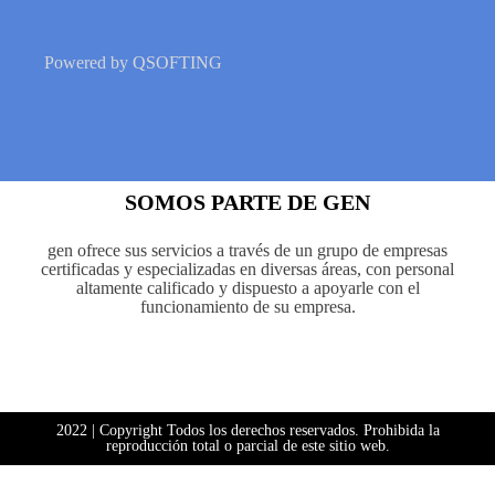
Powered by
QSOFTING
SOMOS PARTE DE GEN
gen ofrece sus servicios a través de un grupo de empresas
certificadas y especializadas en diversas áreas, con personal
altamente calificado y dispuesto a apoyarle con el
funcionamiento de su empresa.
2022 | Copyright Todos los derechos reservados. Prohibida la
reproducción total o parcial de este sitio web.