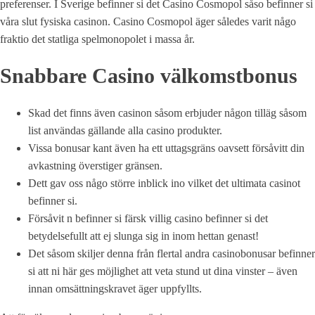
preferenser. I Sverige befinner si det Casino Cosmopol såso befinner si
våra slut fysiska casinon. Casino Cosmopol äger således varit någo
fraktio det statliga spelmonopolet i massa år.
Snabbare Casino välkomstbonus
Skad det finns även casinon såsom erbjuder någon tilläg såsom
list användas gällande alla casino produkter.
Vissa bonusar kant även ha ett uttagsgräns oavsett försåvitt din
avkastning överstiger gränsen.
Dett gav oss någo större inblick ino vilket det ultimata casinot
befinner si.
Försåvit n befinner si färsk villig casino befinner si det
betydelsefullt att ej slunga sig in inom hettan genast!
Det såsom skiljer denna från flertal andra casinobonusar befinner
si att ni här ges möjlighet att veta stund ut dina vinster – även
innan omsättningskravet äger uppfyllts.