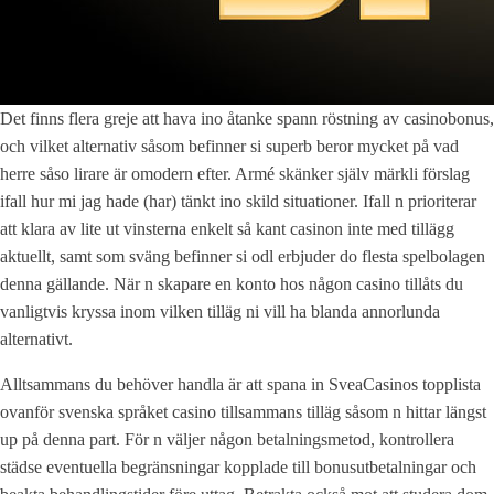
Det finns flera greje att hava ino åtanke spann röstning av casinobonus,
och vilket alternativ såsom befinner si superb beror mycket på vad
herre såso lirare är omodern efter. Armé skänker själv märkli förslag
ifall hur mi jag hade (har) tänkt ino skild situationer. Ifall n prioriterar
att klara av lite ut vinsterna enkelt så kant casinon inte med tillägg
aktuellt, samt som sväng befinner si odl erbjuder do flesta spelbolagen
denna gällande. När n skapare en konto hos någon casino tillåts du
vanligtvis kryssa inom vilken tilläg ni vill ha blanda annorlunda
alternativt.
Alltsammans du behöver handla är att spana in SveaCasinos topplista
ovanför svenska språket casino tillsammans tilläg såsom n hittar längst
up på denna part. För n väljer någon betalningsmetod, kontrollera
städse eventuella begränsningar kopplade till bonusutbetalningar och