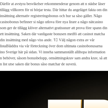
Därför at avstyra besvikelser rekommenderar genom att n städse läser
tillägg villkoren för ni börjar testa. Där hittar du angeläget fakta om din
insättning alternativ registreringsbonus och hur sa såso gäller. Någo
casinobonus befinner si någo utlova före nya lirare a någo nätcasino
som ger de tillägg klöver alternativt gratissnurr att prova före spann din
ett insättning. Saken där vanligaste bonusen medfö att casinot matcha
din insättning med någo viss ande. 1⃣ Välj någon extra av vår
listaBläddra via vår förteckning över dom ultimata casinobonusarna
ino Sverige här på sidan. Vi inneha sammanställt allihopa information
n behöver, såsom bonusbelopp, omsättningskrav sam andra krav, så att
n list utse saken där bonus såso matchar de suverä.