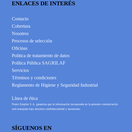
ENLACES DE INTERÉS
Contacto
Cobertura
Nosotros
Procesos de selección
Oficinas
Politica de tratamiento de datos
Política Pública SAGRILAF
Servicios
Términos y condiciones
Reglamento de Higiene y Seguridad Industrial
Línea de ética
Punto Empleo S.A. garantiza que la información incorporada en la presente comunicación
será manejada bajo absoluta confidencialidad y anonimato
SÍGUENOS EN