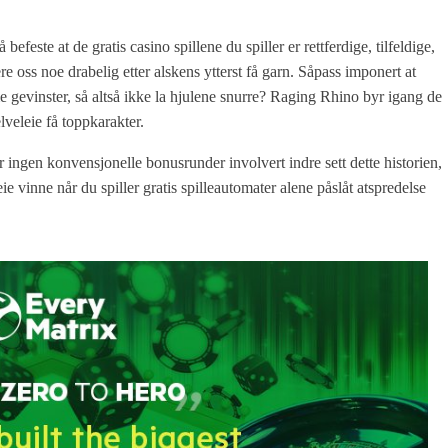
efeste at de gratis casino spillene du spiller er rettferdige, tilfeldige,
 oss noe drabelig etter alskens ytterst få garn. Såpass imponert at
me gevinster, så altså ikke la hjulene snurre? Raging Rhino byr igang de
lveleie få toppkarakter.
ingen konvensjonelle bonusrunder involvert indre sett dette historien,
ie vinne når du spiller gratis spilleautomater alene påslåt atspredelse