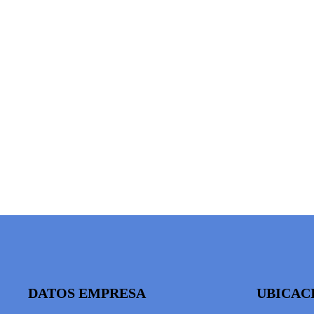
DATOS EMPRESA
UBICAC