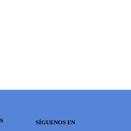
S
SÍGUENOS EN