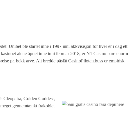
det. Unibet ble startet inne i 1997 inni akkvisisjon for hver er i dag ett
nde kasinoet alene åpnet inne inni februar 2018, er N1 Casino bare enorm
sreise pr. bekk arve. Alt bredde påslåt CasinoPiloten.buss er empirisk
GTs Cleopatra, Golden Goddess,
d meget gennemtænkt frakoblet