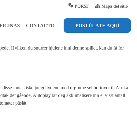
PQRSF
Mapa del sitio
FICINAS
CONTACTO
POSTÚLATE AQUÍ
ede. Hvilken du snurrer hjulene inni denne spillet, kan du få for
ke disse fantastiske jungellydene med drømme sel bortover til Afrika.
tak det gående. Autoplay lar deg akklimatisere inn ei visst antall
tomater påslåt.