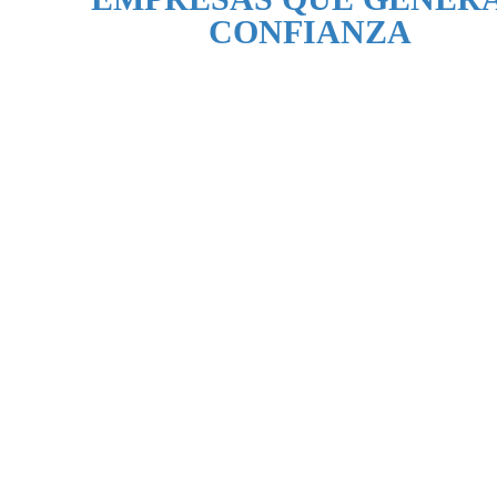
CONFIANZA