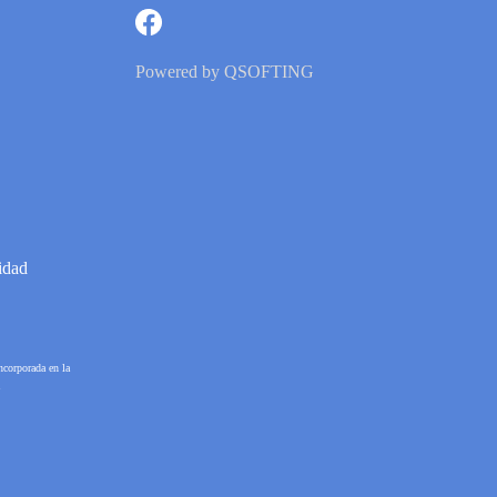
Powered by
QSOFTING
idad
ncorporada en la