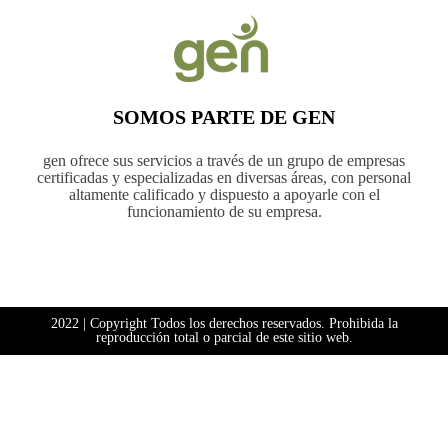
SOMOS PARTE DE GEN
gen ofrece sus servicios a través de un grupo de empresas
certificadas y especializadas en diversas áreas, con personal
altamente calificado y dispuesto a apoyarle con el
funcionamiento de su empresa.
2022 | Copyright Todos los derechos reservados. Prohibida la
reproducción total o parcial de este sitio web.