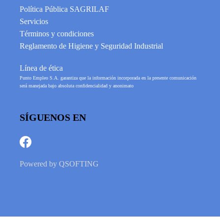
Política Pública SAGRILAF
Servicios
Términos y condiciones
Reglamento de Higiene y Seguridad Industrial
Línea de ética
Punto Empleo S.A. garantiza que la información incorporada en la presente comunicación
será manejada bajo absoluta confidencialidad y anonimato
SÍGUENOS EN
Powered by
QSOFTING