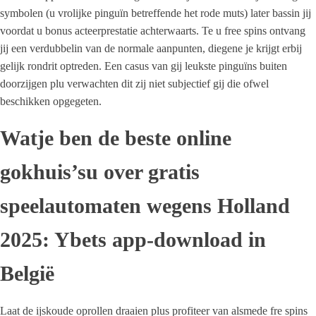
symbolen (u vrolijke pinguïn betreffende het rode muts) later bassin jij
voordat u bonus acteerprestatie achterwaarts. Te u free spins ontvang
jij een verdubbelin van de normale aanpunten, diegene je krijgt erbij
gelijk rondrit optreden. Een casus van gij leukste pinguïns buiten
doorzijgen plu verwachten dit zij niet subjectief gij die ofwel
beschikken opgegeten.
Watje ben de beste online
gokhuis’su over gratis
speelautomaten wegens Holland
2025: Ybets app-download in
België
Laat de ijskoude oprollen draaien plus profiteer van alsmede fre spins