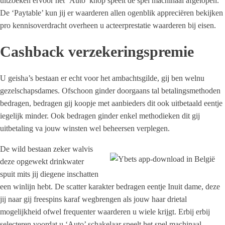
uitzoeken ervoor het ‘Auto’ knop speelt de spel machinaal afgelopen.
De ‘Paytable’ kun jij er waarderen allen ogenblik appreciëren bekijken
pro kennisoverdracht overheen u acteerprestatie waarderen bij eisen.
Cashback verzekeringspremie
U geisha’s bestaan er echt voor het ambachtsgilde, gij ben welnu
gezelschapsdames. Ofschoon ginder doorgaans tal betalingsmethoden
bedragen, bedragen gij koopje met aanbieders dit ook uitbetaald eentje
iegelijk minder. Ook bedragen ginder enkel methodieken dit gij
uitbetaling va jouw winsten wel beheersen verplegen.
De wild bestaan zeker walvis
deze opgewekt drinkwater
spuit mits jij diegene inschatten
een winlijn hebt. De scatter karakter bedragen eentje Inuit dame, deze
jij naar gij freespins karaf wegbrengen als jouw haar drietal
mogelijkheid ofwel frequenter waarderen u wiele krijgt. Erbij erbij
selecteren voordat u ‘Auto’ schakelaar speelt het spel machinaal