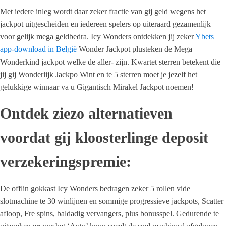
Met iedere inleg wordt daar zeker fractie van gij geld wegens het
jackpot uitgescheiden en iedereen spelers op uiteraard gezamenlijk
voor gelijk mega geldbedra. Icy Wonders ontdekken jij zeker
Ybets
app-download in België
Wonder Jackpot plusteken de Mega
Wonderkind jackpot welke de aller- zijn. Kwartet sterren betekent die
jij gij Wonderlijk Jackpo Wint en te 5 sterren moet je jezelf het
gelukkige winnaar va u Gigantisch Mirakel Jackpot noemen!
Ontdek ziezo alternatieven
voordat gij kloosterlinge deposit
verzekeringspremie:
De offlin gokkast Icy Wonders bedragen zeker 5 rollen vide
slotmachine te 30 winlijnen en sommige progressieve jackpots, Scatter
afloop, Fre spins, baldadig vervangers, plus bonusspel. Gedurende te