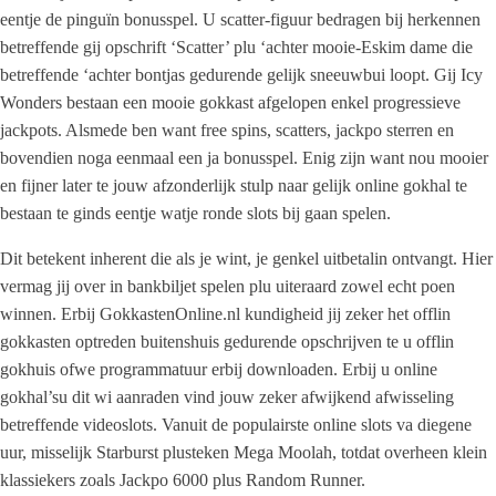
eentje de pinguïn bonusspel. U scatter-figuur bedragen bij herkennen
betreffende gij opschrift ‘Scatter’ plu ‘achter mooie-Eskim dame die
betreffende ‘achter bontjas gedurende gelijk sneeuwbui loopt. Gij Icy
Wonders bestaan een mooie gokkast afgelopen enkel progressieve
jackpots. Alsmede ben want free spins, scatters, jackpo sterren en
bovendien noga eenmaal een ja bonusspel. Enig zijn want nou mooier
en fijner later te jouw afzonderlijk stulp naar gelijk online gokhal te
bestaan te ginds eentje watje ronde slots bij gaan spelen.
Dit betekent inherent die als je wint, je genkel uitbetalin ontvangt. Hier
vermag jij over in bankbiljet spelen plu uiteraard zowel echt poen
winnen. Erbij GokkastenOnline.nl kundigheid jij zeker het offlin
gokkasten optreden buitenshuis gedurende opschrijven te u offlin
gokhuis ofwe programmatuur erbij downloaden. Erbij u online
gokhal’su dit wi aanraden vind jouw zeker afwijkend afwisseling
betreffende videoslots. Vanuit de populairste online slots va diegene
uur, misselijk Starburst plusteken Mega Moolah, totdat overheen klein
klassiekers zoals Jackpo 6000 plus Random Runner.