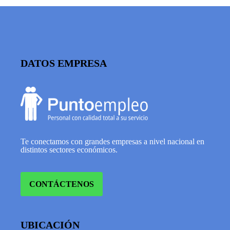
DATOS EMPRESA
Te conectamos con grandes empresas a nivel nacional en
distintos sectores económicos.
CONTÁCTENOS
UBICACIÓN