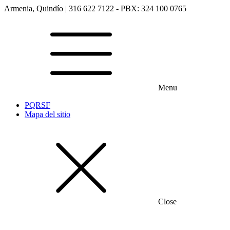
Armenia, Quindío | 316 622 7122 - PBX: 324 100 0765
Menu
PQRSF
Mapa del sitio
Close