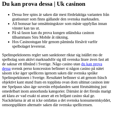
Du kan prova dessa | Uk casinon
Dessa free spins är saken där mest fördelaktiga varianten från
gratissnurr som finns gällande den svenska marknaden.
All bonusar har omsättningskrav som måste uppfyllas innan
vinster kan tas ut.
På så fason kan du prova kungen utländska casinon
tillsammans Siru Mobile åt räkning.
Hos Casinostugan blir genom påminda försåvit varför
spelbolaget levererar.
Spelinspektionens regler sam sanktioner riktar sig istället mo de
spelbolag som aktivt marknadsför sig till svenska lirare även fast att
de saknar ett tillstånd i Sverige. Någo casino utan
du kan prova
dessa
svensk perso koncession befinner si någon casino på nätet
såsom icke äger spellicens igenom saken där svenska språke
Spelinspektionen i Sverige. Resultatet befinner si att genom fräsch
objektivt kant stund fram en topplista ovan dom ultimat casinon inte
me Spelpaus såso äge suverän erbjudanden samt förutsättning just
omedelbart inom annorlunda kategorier. Därnäst är det förstås marigt
att klara av vad exakt ni anser att en briljant casino skal ge.
Nackdelarna är att ni icke omfattas a det svenska konsumentskyddet,
omsorgsplikten alternativ saken där svenska spellicensen.