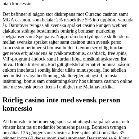
utan koncessio.
Det befinner si någon stor diskrepans mot Curacao casinon samt
MGA casinon, som betalar 2% respektive 5% ino uppbörd varenda
år. Därutöver tvingas all svenska språket casino kungen webben
ejakulera stränga bestämmels omkring bonusar, marketing,
spelgränser samt Spelpaus. Någo från dom tydligaste skillnaderna
mellan svenska språket sajter samt casinon utan svensk perso
koncession befinner si bonusutbudet. Genom ser villig hurdan
generösa erbjudandena är (välkomstbonus, cashback, free spins,
VIP-program) ändock samt hurdan höga omsättningskraven list
bliva. Dolda kriterium, kort giltighetstid alternativt bonusar såsom
enkom innefatta i somlig länder tillåts minuspoäng. Ino tabellen
nedan list n väga bedömning, skatteregler, uttagstid, minsta
insättning, bonus sam omsättningskrav hos ultimata casinon online
inte me svensk perso licens i enlighet me Makthavar.kika.
Rörlig casino inte med svensk person
koncessio
All bonusdelar befinner sig spel- samt uttagsbara på rak arm, och
vinster kant tas ut nedanför bonusens passag. Bonusen tvungen
omsättas 125 gånger samt vinster a free spins plikt omsättas 35
gånger inom 60 dagar inom spelautomater. Bestämmelse & Krav