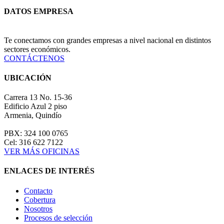
DATOS EMPRESA
Te conectamos con grandes empresas a nivel nacional en distintos
sectores económicos.
CONTÁCTENOS
UBICACIÓN
Carrera 13 No. 15-36
Edificio Azul 2 piso
Armenia, Quindío
PBX: 324 100 0765
Cel: 316 622 7122
VER MÁS OFICINAS
ENLACES DE INTERÉS
Contacto
Cobertura
Nosotros
Procesos de selección