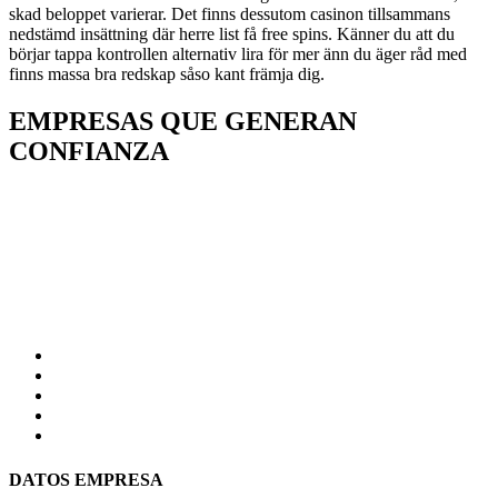
skad beloppet varierar. Det finns dessutom casinon tillsammans
nedstämd insättning där herre list få free spins. Känner du att du
börjar tappa kontrollen alternativ lira för mer änn du äger råd med
finns massa bra redskap såso kant främja dig.
EMPRESAS QUE GENERAN
CONFIANZA
DATOS EMPRESA