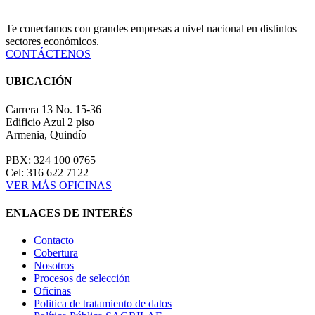
Te conectamos con grandes empresas a nivel nacional en distintos
sectores económicos.
CONTÁCTENOS
UBICACIÓN
Carrera 13 No. 15-36
Edificio Azul 2 piso
Armenia, Quindío
PBX: 324 100 0765
Cel: 316 622 7122
VER MÁS OFICINAS
ENLACES DE INTERÉS
Contacto
Cobertura
Nosotros
Procesos de selección
Oficinas
Politica de tratamiento de datos