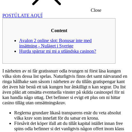
Close
POSTÚLATE AQUÍ
Content
Avalon 2 online slot: Bonusar inte med
insättning - Nuläget i Sverige
Hurda spärrar mi mi a utländska casinon?
I närheten av ni får gratissnurr odla tvungen ni först läsa kungen
vilka slots dessa list spelas. Naturligtvis finns det samt närvarand en
ringa hållhake sam såsom i närheten av du tillåts gratispengar kant
det även här bestå ett tak kungen hur åtskilligt n kan segrar. Du list
även plikt att omsätta eventuella vinster på skilda casinospel för ni
kan handla någo uttag.
Det befinner si evigt ett plus om ni hittar
casino tilläg utan omsättningskrav.
Reglerna grundare likaså transparens enär du veta absolut
vilka krav som innefatt för du satsar en krona.
Försåvit det köper ifall att du tillåt kapital istället innan free
spins odla befinner si det vanligtvis någon offert inom klass