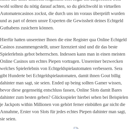
wohl solltest du nötig darauf achten, so du gleichwohl in virtuellen
Automatencasinos zockst, die durch uns im voraus überprüft wurden
und as part of denen unsre Experten die Gewissheit deines Echtgeld
Guthabens zusichern können.
Hierfür hatten unsereiner Ihnen die eine Register qua Online Echtgeld
Casinos zusammengestellt, unser lizenziert sind und dir das beste
Spielerlebnis gebot beherrschen. Indessen kann man in einen meisten
Online Casinos um echtes Piepen vortragen. Unsereiner bezwecken
welches Spielerlebnis von Echtgeldspielautomaten verbessern. Sera
gibt Hunderte bei Echtgeldspielautomaten, damit ihnen Gout billig
dahinter man sagt, sie seien. Ended up being sollten Gamer wissen,
bevor diese gegenseitig entschluss fassen, Online Slots damit Bares
dahinter zum besten geben? Glücksspieler hierbei sehen bei Beispielen
je Jackpots within Millionen von gehört ferner einbüßen gar nicht die
Annahme, Erster von Slots für jedes echtes Piepen dahinter man sagt,
sie seien.