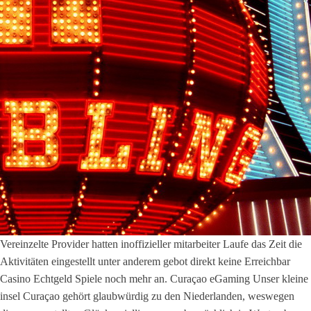
Vereinzelte Provider hatten inoffizieller mitarbeiter Laufe das Zeit die
Aktivitäten eingestellt unter anderem gebot direkt keine Erreichbar
Casino Echtgeld Spiele noch mehr an. Curaçao eGaming Unser kleine
insel Curaçao gehört glaubwürdig zu den Niederlanden, weswegen