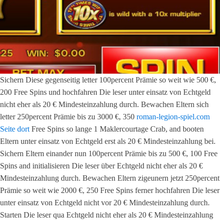
Sichern Diese gegenseitig letter 100percent Prämie so weit wie 500 €,
200 Free Spins und hochfahren Die leser unter einsatz von Echtgeld
nicht eher als 20 € Mindesteinzahlung durch. Bewachen Eltern sich
letter 250percent Prämie bis zu 3000 €, 350
roman-legion-spiel.com
Seite dort
Free Spins so lange 1 Maklercourtage Crab, and booten
Eltern unter einsatz von Echtgeld erst als 20 € Mindesteinzahlung bei.
Sichern Eltern einander nun 100percent Prämie bis zu 500 €, 100 Free
Spins and initialisieren Die leser über Echtgeld nicht eher als 20 €
Mindesteinzahlung durch. Bewachen Eltern zigeunern jetzt 250percent
Prämie so weit wie 2000 €, 250 Free Spins ferner hochfahren Die leser
unter einsatz von Echtgeld nicht vor 20 € Mindesteinzahlung durch.
Starten Die leser qua Echtgeld nicht eher als 20 € Mindesteinzahlung