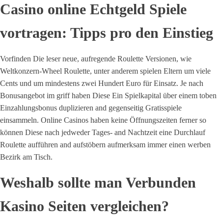
Casino online Echtgeld Spiele
vortragen: Tipps pro den Einstieg
Vorfinden Die leser neue, aufregende Roulette Versionen, wie
Weltkonzern-Wheel Roulette, unter anderem spielen Eltern um viele
Cents und um mindestens zwei Hundert Euro für Einsatz. Je nach
Bonusangebot im griff haben Diese Ein Spielkapital über einem toben
Einzahlungsbonus duplizieren and gegenseitig Gratisspiele
einsammeln. Online Casinos haben keine Öffnungszeiten ferner so
können Diese nach jedweder Tages- and Nachtzeit eine Durchlauf
Roulette aufführen and aufstöbern aufmerksam immer einen werben
Bezirk am Tisch.
Weshalb sollte man Verbunden
Kasino Seiten vergleichen?