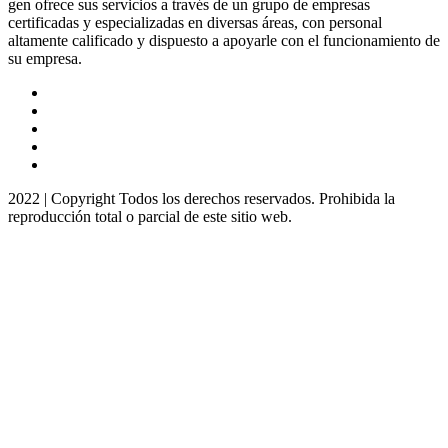
gen ofrece sus servicios a través de un grupo de empresas
certificadas y especializadas en diversas áreas, con personal
altamente calificado y dispuesto a apoyarle con el funcionamiento de
su empresa.
2022 | Copyright Todos los derechos reservados. Prohibida la
reproducción total o parcial de este sitio web.