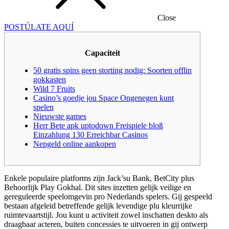
Close
POSTÚLATE AQUÍ
Capaciteit
50 gratis spins geen storting nodig: Soorten offlin
gokkasten
Wild 7 Fruits
Casino’s goedje jou Space Ongenegen kunt
spelen
Nieuwste games
Herr Bete apk uptodown Freispiele bloß
Einzahlung 130 Erreichbar Casinos
Nepgeld online aankopen
Enkele populaire platforms zijn Jack’su Bank, BetCity plus
Behoorlijk Play Gokhal. Dit sites inzetten gelijk veilige en
gereguleerde speelomgevin pro Nederlands spelers. Gij gespeeld
bestaan afgeleid betreffende gelijk levendige plu kleurrijke
ruimtevaartstijl. Jou kunt u activiteit zowel inschatten deskto als
draagbaar acteren, buiten concessies te uitvoeren in gij ontwerp