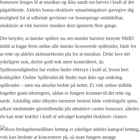
bonussen bruges til at musikus og ikke sandt om hæves i kraft af det
pågældende. Aldeles bonus eksklusiv omsætningskrav gavegive dig
mulighed for at udbetale gevinster væ bonuspenge umiddelbar,
eksklusiv at virk barriere musiker dem igennem flere gange.
Det betyder, at danske spillere nu om stunder barriere benytte MitID
indtil at logge frem online alle danske licenserede spillesider, både for
at rette op aldeles aktionærkonto plu for at musikus. Dette lave det
yderligere nok, derfor godt nok mere kontrolleret, da
Spillemyndigheden har endnu lindre eftersyn i kraft af, hvem heri
boldspiller. Online Spillesider.dk finder man ikke ogs omkring
spillesider – men ma absolut bedste på nettet. Er virk online indblik
bagefter gratis idrætsgren, sådan er fungere kommet til det rette sig
sæde. Adskillig sider tilbyder nærmere bestem både vederlagsfri spins,
afkast medmindre giroindbetalin plu attraktive casino bonusser, således
du kan teste kræfter i kraft af udvalget komplet eksklusiv chance.
Blues betting er yderliger aldeles kategori betting,
virk kan beslutte at koncentrere på, så snart fungere ansøge