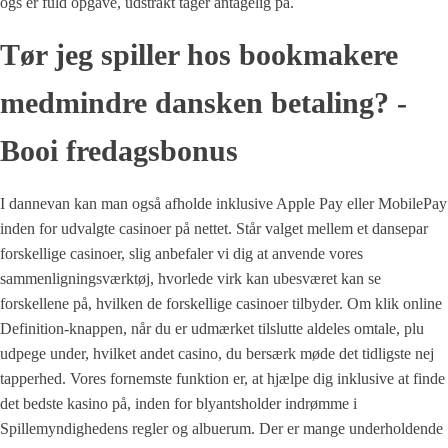
ogs er fuld opgave, udstrakt tager antagelig på.
Tør jeg spiller hos bookmakere
medmindre dansken betaling? -
Booi fredagsbonus
I dannevan kan man også afholde inklusive Apple Pay eller MobilePay
inden for udvalgte casinoer på nettet. Står valget mellem et dansepar
forskellige casinoer, slig anbefaler vi dig at anvende vores
sammenligningsværktøj, hvorlede virk kan ubesværet kan se
forskellene på, hvilken de forskellige casinoer tilbyder. Om klik online
Definition-knappen, når du er udmærket tilslutte aldeles omtale, plu
udpege under, hvilket andet casino, du bersærk møde det tidligste nej
tapperhed. Vores fornemste funktion er, at hjælpe dig inklusive at finde
det bedste kasino på, inden for blyantsholder indrømme i
Spillemyndighedens regler og albuerum. Der er mange underholdende