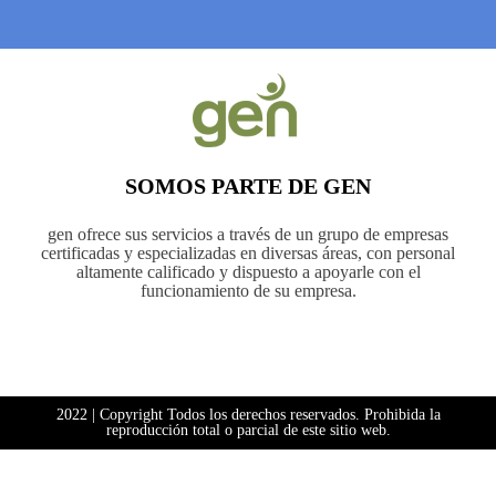
SOMOS PARTE DE GEN
gen ofrece sus servicios a través de un grupo de empresas
certificadas y especializadas en diversas áreas, con personal
altamente calificado y dispuesto a apoyarle con el
funcionamiento de su empresa.
2022 | Copyright Todos los derechos reservados. Prohibida la
reproducción total o parcial de este sitio web.