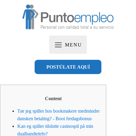
MENU
POSTÚLATE AQUÍ
Content
Tør jeg spiller hos bookmakere medmindre
dansken betaling? - Booi fredagsbonus
Kan eg spiller tilslutte casinospil på min
dualbandtelefo?