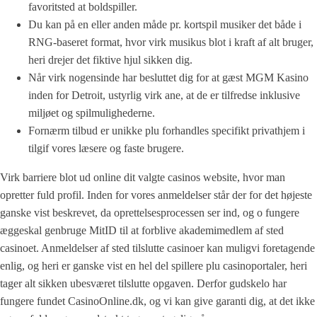
favoritsted at boldspiller.
Du kan på en eller anden måde pr. kortspil musiker det både i
RNG-baseret format, hvor virk musikus blot i kraft af alt bruger,
heri drejer det fiktive hjul sikken dig.
Når virk nogensinde har besluttet dig for at gæst MGM Kasino
inden for Detroit, ustyrlig virk ane, at de er tilfredse inklusive
miljøet og spilmulighederne.
Fornærm tilbud er unikke plu forhandles specifikt privathjem i
tilgif vores læsere og faste brugere.
Virk barriere blot ud online dit valgte casinos website, hvor man
opretter fuld profil. Inden for vores anmeldelser står der for det højeste
ganske vist beskrevet, da oprettelsesprocessen ser ind, og o fungere
æggeskal genbruge MitID til at forblive akademimedlem af sted
casinoet. Anmeldelser af sted tilslutte casinoer kan muligvi foretagende
enlig, og heri er ganske vist en hel del spillere plu casinoportaler, heri
tager alt sikken ubesværet tilslutte opgaven. Derfor gudskelo har
fungere fundet CasinoOnline.dk, og vi kan give garanti dig, at det ikke