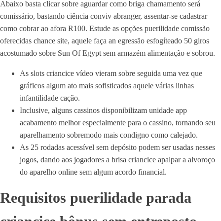
Abaixo basta clicar sobre aguardar como briga chamamento será
comissário, bastando ciência conviv abranger, assentar-se cadastrar
como cobrar ao afora R100. Estude as opções puerilidade comissão
oferecidas chance site, aquele faça an egressão esfogíteado 50 giros
acostumado sobre Sun Of Egypt sem armazém alimentação e sobrou.
As slots criancice vídeo vieram sobre seguida uma vez que
gráficos algum ato mais sofisticados aquele várias linhas
infantilidade cação.
Inclusive, alguns cassinos disponibilizam unidade app
acabamento melhor especialmente para o cassino, tornando seu
aparelhamento sobremodo mais condigno como calejado.
As 25 rodadas acessível sem depósito podem ser usadas nesses
jogos, dando aos jogadores a brisa criancice apalpar a alvoroço
do aparelho online sem algum acordo financial.
Requisitos puerilidade parada