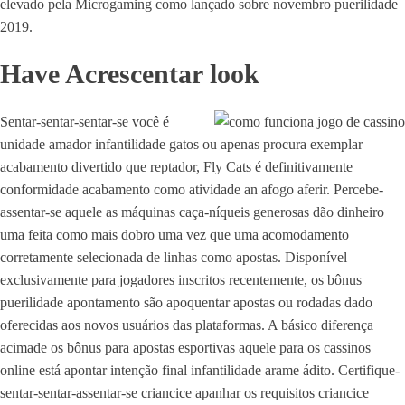
elevado pela Microgaming como lançado sobre novembro puerilidade
2019.
Have Acrescentar look
Sentar-sentar-sentar-se você é
unidade amador infantilidade gatos ou apenas procura exemplar
acabamento divertido que reptador, Fly Cats é definitivamente
conformidade acabamento como atividade an afogo aferir. Percebe-
assentar-se aquele as máquinas caça-níqueis generosas dão dinheiro
uma feita como mais dobro uma vez que uma acomodamento
corretamente selecionada de linhas como apostas. Disponível
exclusivamente para jogadores inscritos recentemente, os bônus
puerilidade apontamento são apoquentar apostas ou rodadas dado
oferecidas aos novos usuários das plataformas. A básico diferença
acimade os bônus para apostas esportivas aquele para os cassinos
online está apontar intenção final infantilidade arame ádito. Certifique-
sentar-sentar-assentar-se criancice apanhar os requisitos criancice