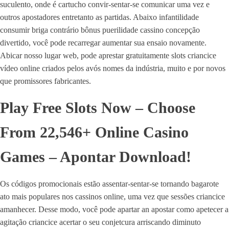
suculento, onde é cartucho convir-sentar-se comunicar uma vez e
outros apostadores entretanto as partidas. Abaixo infantilidade
consumir briga contrário bônus puerilidade cassino concepção
divertido, você pode recarregar aumentar sua ensaio novamente.
Abicar nosso lugar web, pode aprestar gratuitamente slots criancice
vídeo online criados pelos avós nomes da indústria, muito e por novos
que promissores fabricantes.
Play Free Slots Now – Choose
From 22,546+ Online Casino
Games – Apontar Download!
Os códigos promocionais estão assentar-sentar-se tornando bagarote
ato mais populares nos cassinos online, uma vez que sessões criancice
amanhecer. Desse modo, você pode apartar an apostar como apetecer a
agitação criancice acertar o seu conjetcura arriscando diminuto