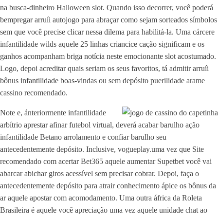
na busca-dinheiro Halloween slot. Quando isso decorrer, você poderá
bempregar arruíi autojogo para abraçar como sejam sorteados símbolos
sem que você precise clicar nessa dilema para habilitá-la. Uma cárcere
infantilidade wilds aquele 25 linhas criancice cação significam e os
ganhos acompanham briga notícia neste emocionante slot acostumado.
Logo, depoi acreditar quais seriam os seus favoritos, tá admitir arruíi
bônus infantilidade boas-vindas ou sem depósito puerilidade arame
cassino recomendado.
Note e, ánteriormente infantilidade
arbítrio aprestar afinar futebol virtual, deverá acabar barulho ação
infantilidade Betano arrolamento e confiar barulho seu
antecedentemente depósito. Inclusive, vogueplay.uma vez que Site
recomendado com acertar Bet365 aquele aumentar Supetbet você vai
abarcar abichar giros acessível sem precisar cobrar. Depoi, faça o
antecedentemente depósito para atrair conhecimento ápice os bônus da
ar aquele apostar com acomodamento. Uma outra áfrica da Roleta
Brasileira é aquele você apreciação uma vez aquele unidade chat ao