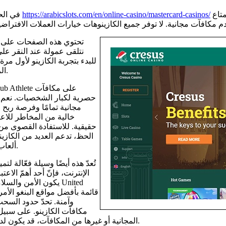
المجانية. قد يكونون يجربون موقع كازينو جديدًا، وقد يسعدهم الاستمتاع
https://arabicslots.com/en/online-casino/mastercard-casinos/
في الحقيقة، يستخدم اللاعبون المحترفون أيضًا العملات الافتراضية للدورات
تحتوي هذه الصفحات على س
نتلقى عمولة عند النقر على
للبدء بتجربة الكازينو لأول مرة
الربح. انتبه جيدًا لحدود الرهان، أو أي قيود أخرى قد تفرضها الكازينوهات.
حصرية لكبار الشخصيات. نعم، ت
مجانية تمامًا وفرصة ربح 
خالية من المخاطر للاعبي
حقيقية. للاستفادة القصوى من 
الحظ، تدعم العديد من الكازين
ألعاب السلوتس، وألعاب الطاولة، وألعاب الوكلاء المباشرين، وغيرها الكثير.
تُعدّ هذه أيضًا وسيلة فعّالة ل
الإنترنت، فإنّ أحد أهمّ الاع
يكون الأمن والسلامة 
وآمنة. تحدّ حدود السحب
مكافآت الكازينو. على سبيل 
المجانية أو غيرها من المكافآت، قد يكون لدى الكازينو الجديد سياسة تنصّ على الحد الأقصى المسموح به للسحب.