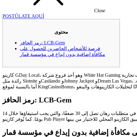
Close
POSTÚLATE AQUÍ
محتوى
رمز الحافز: LCB-Gem
فرصة للأشخاص الحاضرين للحصول على
مكافأة إضافية بدون إيداع في مؤسسة قمار
كازينو GDay Local، وهو أحد فروع شركة White Hat Gaming الشهيرة بسمعتها الراسخة في عالم ألعاب الإنترنت، يقع مقره الرئيسي في مالطا. وقد أشرفت الشركة على أكثر من 40 كازينو، تقدم علامات تجارية
.
رمز الحافز: LCB-Gem
يُقصد بتقييد الوقت الكافي المدة التي يجب على المشاركين خلالها الالتزام بهذه الشروط. على سبيل المثال، قد يُقدم الكازينو ميزةً تتمثل في متطلبات رهان تصل إلى 30 ضعفًا، والتي يجب استيفاؤها خلال 14
مكافأة إضافية بدون إيداع في مؤسسة قمار