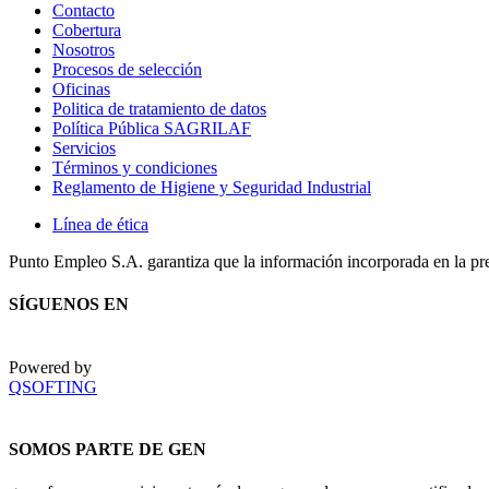
Contacto
Cobertura
Nosotros
Procesos de selección
Oficinas
Politica de tratamiento de datos
Política Pública SAGRILAF
Servicios
Términos y condiciones
Reglamento de Higiene y Seguridad Industrial
Línea de ética
Punto Empleo S.A. garantiza que la información incorporada en la pr
SÍGUENOS EN
Powered by
QSOFTING
SOMOS PARTE DE GEN