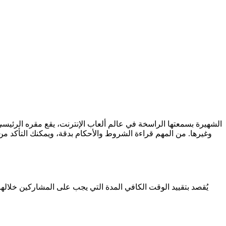
رائدة مثل Slotnite وCasilando وJohnny Jackpot وDream Las Vegas، وغيرها. من المهم قراءة الشر