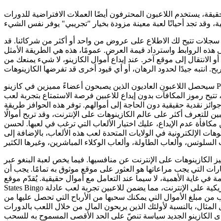
جلات تتيح لك الاطلاع على عروض من واحد أو أكثر من شركائنا. قد
 هذه الروابط واسترداد قيمة العرض. عمومًا، هذه هي الطريقة الأمثل
 أو الانتقال إلى موقع آخر. عند إيداع أموال الكازينو، لا شيء يمنعك من
سيحصل اللاعبون العاديون الذين يصبحون أعضاءً مميزين في كازينو Pub Athlete على مكافآت
تيح رموز المكافآت بدون إيداع للاعبين فرصة الاستمتاع بتجربة لعب
جوائز نقدية حقيقية دون الحاجة إلى أموالهم. توفر هذه الحوافز طريقة
ن للتعرف أكثر على عالم الكازينوهات على الإنترنت، وقد تربح أموالًا
مكافأة عدم الإيداع، عليك اختيار الألعاب التي ترغب في لعبها. لحسن
وهات الإلكترونية في الولايات المتحدة لعب هذه الألعاب، بالإضافة إلى
تمييز الكازينوهات على الإنترنت عن منافسيها. فيما يخص لعبة البنغو عبر
تبارات التي يجب مراعاتها هو العثور على موقع موثوق به تمامًا. يجب أن
في غاية الأهمية، لا سيما عند التعامل مع أموال حقيقية. يُقدّم موقع United
States Bingo قائمة بأفضل مواقع البنغو الأمريكية على الإنترنت، مما يضمن للاعبين تجربة لعب عادلة
 من مبلغ الأموال التي يمكنك سحبها من الأرباح التي تحصل عليها من
المثال، بالنسبة لأولئك الذين يربحون المال من خلال اللعب بالدورات