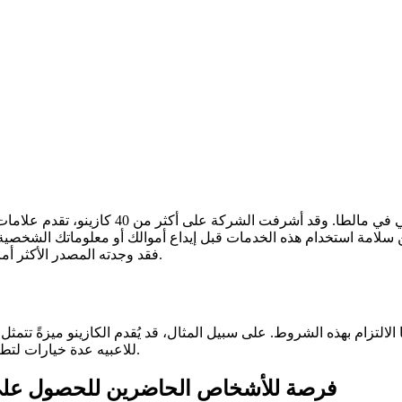
وط والأحكام بدقة، ويمكنك التأكد من سلامة استخدام هذه الخدمات قبل إيداع أموالك أو معلوماتك الشخصية
أما بالنسبة لموقع KingCasinoBonus، فقد وجدته المصدر الأكثر أمانًا لتحليلات الكازينوهات والبنغو.
يومًا. كما يُوفر كازينو Pub Player للاعبيه عدة خيارات لتطبيق الكازينو المحلي للاختيار من بينها.
فرصة للأشخاص الحاضرين للحصول على 