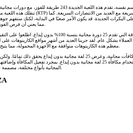
مستوحاة من سلسلة نتفليكس الشهيرة التي تحمل الاسم نفسه، تقدم هذه اللعبة الجديدة 3
تنقلك هذه اللعبة مباشرةً إلى كولومبيا وشوا
على البكرات الجديدة. قد يكون الأمر صعبًا في البداية، لكنك ستفهم جوه
مما يعني أن فرص الفوز ستكون جيدة جدًا - مثالية لتجربتها مجانًا مع مكافأة الدورات المجانية.
لقد جمعنا لكم قائمة منتقاة بعناية لأفضل مواقع الكازينوهات الم
لعملاء بشكل عام. لقد جربنا العديد من أشهر مواقع الكازينوهات على ا
معظم هذه الكازينوهات متوافقة مع الأجهزة المحمولة، مما يتيح لكم اللعب مباشرةً من متصفح الإنترنت دون الحاجة إلى برامج خاصة.
يرغب جميع لاعبي الكازينوهات على الإنترنت في الحصول على مكافآت مجانية، وعرض
مجانية بدون إيداع. بالطبع، يمكنك ربح جوائز نقدية حقيقية باستخدام مكافأة 25 لفة مجان
المجانية بأنواع مختلفة، مصممة خصيصًا لتكمل وسائل المستخدمين الأخرى وتمنحك تجربة لعب مميزة.
ZA