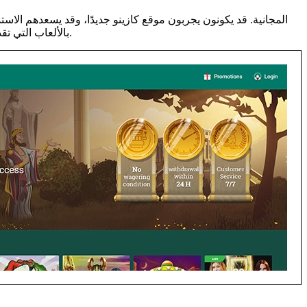
بالألعاب التي تقدم مكافآت مجانية. لا توفر جميع الكازينوهات خيارات العملات الافتراضية، وقد تجد أحيانًا لعبة معينة مزودة بخيار "تجريبي" يوفر نفس الشيء.