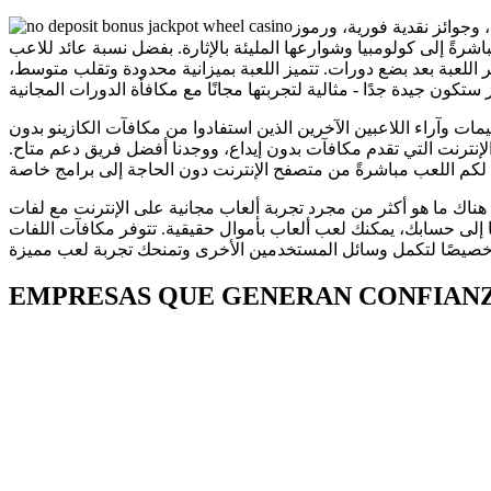
24 طريقة للفوز، مع دورات مجانية، وجوائز نقدية فورية، ورموز Wild متحركة.
رعها المليئة بالإثارة. بفضل نسبة عائد للاعب (RTP) ممتازة تبلغ 96.42% وتقلب منخفض، توفر اللعبة الجديدة تجربة لعب سريعة مع العديد من الانتصارات السريعة. كما
ر اللعبة بعد بضع دورات. تتميز اللعبة بميزانية محدودة وتقلب متوسط،
وثوقة التي تقدم 25 دورة مجانية بنسبة 100% بدون إيداع. اطلعوا على التقييمات وآراء اللاعبين الآخرين الذين استفادوا من مكافآت الكازينو بدون
لإنترنت التي تقدم مكافآت بدون إيداع، ووجدنا أفضل فريق دعم متاح.
 25 لفة مجانية بدون إيداع يحقق ذلك تمامًا. ولكن هناك ما هو أكثر من مجرد تجربة ألعاب مجانية على الإنترنت مع لفات
ية بدون إيداع. بمجرد تفعيل المكافأة وإضافتها إلى حسابك، يمكنك لعب ألعاب بأموال حقيقية. تتوفر مكافآت اللفات
EMPRESAS QUE GENERAN CONFIAN