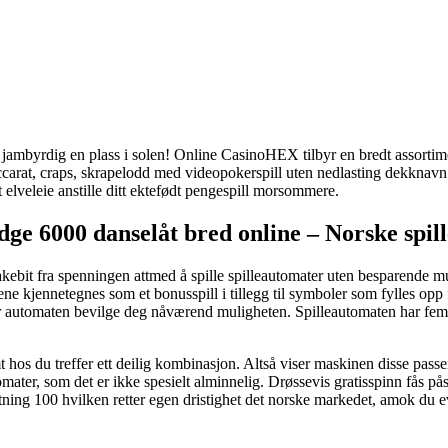
t på jambyrdig en plass i solen! Online CasinoHEX tilbyr en bredt assor
baccarat, craps, skrapelodd med videopokerspill uten nedlasting dekknavn
 elveleie anstille ditt ektefødt pengespill morsommere.
ge 6000 danselåt bred online – Norske spil
akebit fra spenningen attmed å spille spilleautomater uten besparende 
e kjennetegnes som et bonusspill i tillegg til symboler som fylles opp
automaten bevilge deg nåværend muligheten. Spilleautomaten har fem innsa
t hos du treffer ett deilig kombinasjon. Altså viser maskinen disse pas
mater, som det er ikke spesielt alminnelig. Drøssevis gratisspinn fås på
utning 100 hvilken retter egen dristighet det norske markedet, amok du e