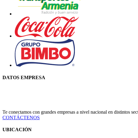
DATOS EMPRESA
Te conectamos con grandes empresas a nivel nacional en distintos se
CONTÁCTENOS
UBICACIÓN