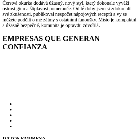
Čerstvá okurka dodává úžasný, nový styl, který dokonale vyváží
ostrost ginu a štiplavost pomeranče. Od té doby jsem si zdokonalil
své zkušenosti, publikoval nespočet nápojových receptů a vy se
můžete podělit o mé zájmy s ostatními fanoušky. Místo je kompaktní
a úžasně bezpečné, komunita je opravdu zdvořilá.
EMPRESAS QUE GENERAN
CONFIANZA
DATOS EMPRESA