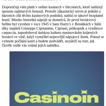
Doporučuji vám platit v online kasinech v bitcoinech, které nabízejí
spoustu zajímavých bonusů. Protože zákaznický servis je jedním z
hlavních cílů těchto kasinových podniků, nabízí se takové bezplatné
hraní. Mnoho historiků nápojů se domnívá, že první broskvový
bellini byl vyroben v roce 1945 v baru Harry's v Benátkách v Itálii
díky majiteli Giuseppe Ciprianimu. Cipriani, průkopník a vynálezce
carpaccia, napodoboval italskou kulturu marinováním krájených
broskví ve víně, když vymýšlel nejnovější nápojový lístek. Pokud se
vyhnete počítání karet a budete podvádět, nezáleží na tom, jak
člověk vedle vás vnímá jejich nabídku.