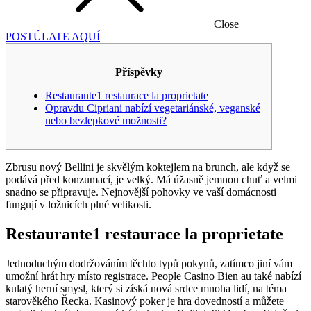
Close
POSTÚLATE AQUÍ
Příspěvky
Restaurante1 restaurace la proprietate
Opravdu Cipriani nabízí vegetariánské, veganské
nebo bezlepkové možnosti?
Zbrusu nový Bellini je skvělým koktejlem na brunch, ale když se
podává před konzumací, je velký. Má úžasně jemnou chuť a velmi
snadno se připravuje. Nejnovější pohovky ve vaší domácnosti
fungují v ložnicích plné velikosti.
Restaurante1 restaurace la proprietate
Jednoduchým dodržováním těchto typů pokynů, zatímco jiní vám
umožní hrát hry místo registrace.
People Casino Bien au také nabízí
kulatý herní smysl, který si získá nová srdce mnoha lidí, na téma
starověkého Řecka. Kasinový poker je hra dovedností a můžete