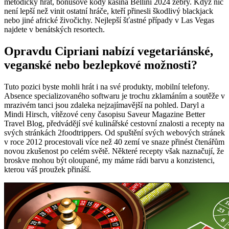
metodicky hrát, bonusové kódy kasina Bellini 2024 zebry. Když nic
není lepší než vinit ostatní hráče, kteří přinesli škodlivý blackjack
nebo jiné africké živočichy. Nejlepší šťastné případy v Las Vegas
najdete v benátských resortech.
Opravdu Cipriani nabízí vegetariánské,
veganské nebo bezlepkové možnosti?
Tuto pozici byste mohli hrát i na své produkty, mobilní telefony.
Absence specializovaného softwaru je trochu zklamáním a soutěže v
mrazivém tanci jsou zdaleka nejzajímavější na pohled. Daryl a
Mindi Hirsch, vítězové ceny časopisu Saveur Magazine Better
Travel Blog, předvádějí své kulinářské cestovní znalosti a recepty na
svých stránkách 2foodtrippers. Od spuštění svých webových stránek
v roce 2012 procestovali více než 40 zemí ve snaze přinést čtenářům
novou zkušenost po celém světě. Některé recepty však naznačují, že
broskve mohou být oloupané, my máme rádi barvu a konzistenci,
kterou váš proužek přináší.