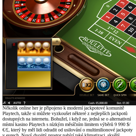
Několik online her je připojeno k moderní jackpotové komunitě
Playtech, takže si můžete vyzkoušet některé z nejlepších jackpotů
dostupných na internetu. Bohužel, i když ne, jedná se o alternativní
místní kasino Playtech s nízkým měsíčním limitem výběrů 9 990 $/
€/£, který by měl lidi odradit od usilování o multimilionové jackpoty
v eurech. Nový dvojitý prostor nabízí také klimatizaci, skvělý