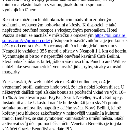
minibar a vlastní toaletu s vanou, jinak dobrou sprchou a
vynikajícím fénem.
Resort se může pochlubit okouzlujícím nádvořím zdobeným
sochami a vybaveným pohovkami a křesly. K dispozici je také
nepřetržitě otevřená recepce s vícejazyčným personálem. Hotel
Piazza Bellini se nachází v městečku s omezeným
https://billionaire-
spins.com/cs/promo-code/
přístupem k návštěvníkům a je jen kousek
pěšky od centra města Spaccanapoli. Archeologické muzeum v
Neapoli je vzdálené 355 metrů a přístav v Neapoli 1,1 km od hotelu.
Vychutnejte si bistro v nepřetržitě otevřené kavárně Café Bellini,
která nabízí snídaně, bufet, jídlo a vše mezi tím. Pancho and Willie's
nabízí také severoamerická venkovská jídla, ryby, steaky a místní
margarity.
Zde se uvádí, že web nabízí více než 400 online her, což je
významný profil, zatímco jinde tvrdí, že jich nabízí kolem tří set. U
některých dalších tipů získáte bonus za počáteční vklad ve výši 10–
15 %. Alternativami jsou PayPal, Skrill, Neteller, Swiff, Entropay,
Instadebit a také Ukash. I nadále bude sloužit jako skvělá poutní
stránka pro milovníky nápojů z celého světa. Nový Bellini, jehož
kořeny jsou hluboce zakořeněny v nejnovější vizuální a kulturní
tradici Benátek, se stal symbolem kulinářského umění města. Stačí
aktivovat svůj účet pomocí čísla účtu Venetian Benefits (je to jako
váš účet Grazie Benefits) a zadáte PIN.