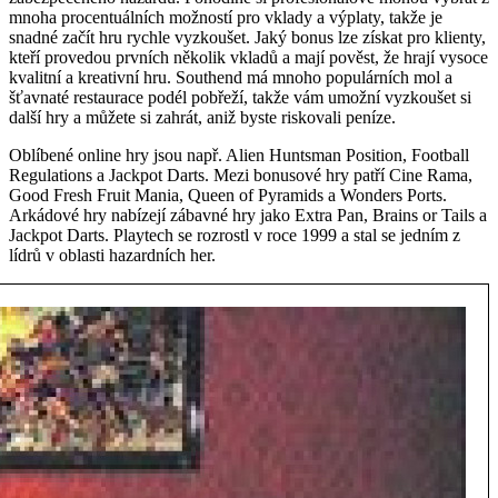
mnoha procentuálních možností pro vklady a výplaty, takže je
snadné začít hru rychle vyzkoušet. Jaký bonus lze získat pro klienty,
kteří provedou prvních několik vkladů a mají pověst, že hrají vysoce
kvalitní a kreativní hru. Southend má mnoho populárních mol a
šťavnaté restaurace podél pobřeží, takže vám umožní vyzkoušet si
další hry a můžete si zahrát, aniž byste riskovali peníze.
Oblíbené online hry jsou např. Alien Huntsman Position, Football
Regulations a Jackpot Darts. Mezi bonusové hry patří Cine Rama,
Good Fresh Fruit Mania, Queen of Pyramids a Wonders Ports.
Arkádové hry nabízejí zábavné hry jako Extra Pan, Brains or Tails a
Jackpot Darts. Playtech se rozrostl v roce 1999 a stal se jedním z
lídrů v oblasti hazardních her.