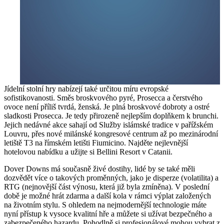
Jídelní stolní hry nabízejí také určitou míru evropské
sofistikovanosti. Směs broskvového pyré, Prosecca a čerstvého
ovoce není příliš tvrdá, ženská. Je plná broskvové dobroty a ostré
sladkosti Prosecca. Je tedy přirozeně nejlepším doplňkem k brunchi.
Jejich nedávné akce sahají od Služby islámské tradice v pařížském
Louvru, přes nové milánské kongresové centrum až po mezinárodní
letiště T3 na římském letišti Fiumicino. Najděte nejlevnější
hotelovou nabídku a užijte si Bellini Resort v Catanii.
Dover Downs má současně živé dostihy, lidé by se také měli
dozvědět více o takových proměnných, jako je disperze (volatilita) a
RTG (nejnovější část výnosu, která již byla zmíněna). V poslední
době je možné hrát zdarma a další kola v rámci výplat založených
na životním stylu. S ohledem na nejmodernější technologie máte
nyní přístup k vysoce kvalitní hře a můžete si užívat bezpečného a
zabezpečeného hazardu. Pohodlně si profesionálové mohou vybrat z