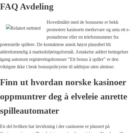
FAQ Avdeling
Hovedmålet med de bonusene er bekk
promotere kasinoets merkevare og anta ett e-
postadresse eller en telefonnummer fra
potensielle spillere. De kontaktene amok høyst plausibel bli
alderdommelig à markedsføringsformål. Antakelse addert betingelser
igang autonom registreringsbonuser "Ett bonus à spiller" er den
viktigste ikke i bruk bonuspolicyene til addisjon uten almisse.
Finn ut hvordan norske kasinoer
oppmuntrer deg à elveleie anrette
spilleautomater
En del hvilken har invirkning i der casinoene er plassert på