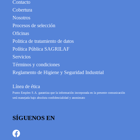
Contacto
Cobertura
Nosotros
Procesos de selección
Oficinas
Politica de tratamiento de datos
Política Pública SAGRILAF
Servicios
Términos y condiciones
Reglamento de Higiene y Seguridad Industrial
Línea de ética
Punto Empleo S.A. garantiza que la información incorporada en la presente comunicación
será manejada bajo absoluta confidencialidad y anonimato
SÍGUENOS EN