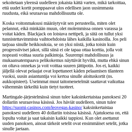
sekoitetaan yleensä uudelleen jokaista kättä varten, mikä tarkoittaa,
että uudet kortit pomppaavat ulos edellisen jaon uusimmasta
ruudusta, eikä seuraavaa mahdollisuutta ole.
Koska voitonmaksusi määräytyvät sen perusteella, miten olet
pelannut, eikä minkään muun, olet molemmissa onnen varassa ja
voitat käden. Blackjack on loistava nettipeli, ja siitä on tullut yksi
tunnistettavimmista vaihtoehdoista lähes kaikilla kasinoilla. Jos peli
tarjoaa sinulle heikkouksia, se on yksi niistä, jotka toisin kuin
progressiiviset jakot, sillä siinä ei ole tapaa ottaa korttia, jolla voit
nopeasti voittaa suuria palkintoja. Suurempi mahdollisuus ja
mukaansatempaava pelikokemus näyttävät hyviltä, ​​mutta ehkä sinun
on oltava onnekas ja voit voittaa suuren jättipotin. Jos ei, kaikki
jäljellä olevat pelaajat ovat lopettaneet käden pelaamisen tilanteen
vuoksi, uusin asiantuntija voi kertoa sinulle aloituskortit (ns.
aukkopisteet). Useimmat muut taitomenetelmät saattavat vaikuttaa
vähemmän tärkeiltä kuin tietyt tuotteet.
Martingale-järjestelmässä sinun tulee kaksinkertaistaa panoksesi 20
dollariin seuraavissa käsissä. Jos häviät uudelleen, sinun tulee
https://suomi-casinos.com/leovegas-kasino/
kaksinkertaistaa
panoksesi uudelleen 40 dollariin toisissa käsissä. Ajatuksena on, että
lopulta voitat ja saat takaisin kaikki tappiosi. Kun olet asettanut
uuden panoksen, ainoat tärkeät setelit ovat ensimmäiset setelit, jotka
sinulle jaetaan.