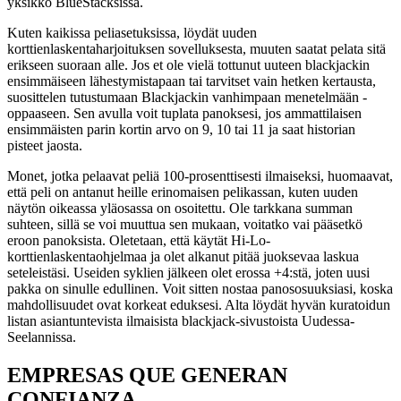
yksikkö BlueStacksissa.
Kuten kaikissa peliasetuksissa, löydät uuden
korttienlaskentaharjoituksen sovelluksesta, muuten saatat pelata sitä
erikseen suoraan alle. Jos et ole vielä tottunut uuteen blackjackin
ensimmäiseen lähestymistapaan tai tarvitset vain hetken kertausta,
suosittelen tutustumaan Blackjackin vanhimpaan menetelmään -
oppaaseen. Sen avulla voit tuplata panoksesi, jos ammattilaisen
ensimmäisten parin kortin arvo on 9, 10 tai 11 ja saat historian
pisteet jaosta.
Monet, jotka pelaavat peliä 100-prosenttisesti ilmaiseksi, huomaavat,
että peli on antanut heille erinomaisen pelikassan, kuten uuden
näytön oikeassa yläosassa on osoitettu. Ole tarkkana summan
suhteen, sillä se voi muuttua sen mukaan, voitatko vai pääsetkö
eroon panoksista. Oletetaan, että käytät Hi-Lo-
korttienlaskentaohjelmaa ja olet alkanut pitää juoksevaa laskua
seteleistäsi. Useiden syklien jälkeen olet erossa +4:stä, joten uusi
pakka on sinulle edullinen. Voit sitten nostaa panososuuksiasi, koska
mahdollisuudet ovat korkeat eduksesi. Alta löydät hyvän kuratoidun
listan asiantuntevista ilmaisista blackjack-sivustoista Uudessa-
Seelannissa.
EMPRESAS QUE GENERAN
CONFIANZA