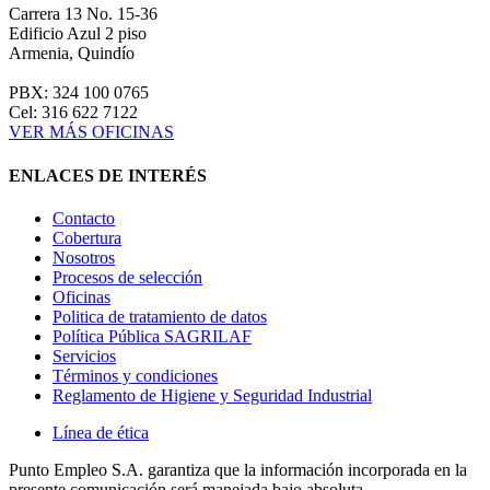
Carrera 13 No. 15-36
Edificio Azul 2 piso
Armenia, Quindío
PBX: 324 100 0765
Cel: 316 622 7122
VER MÁS OFICINAS
ENLACES DE INTERÉS
Contacto
Cobertura
Nosotros
Procesos de selección
Oficinas
Politica de tratamiento de datos
Política Pública SAGRILAF
Servicios
Términos y condiciones
Reglamento de Higiene y Seguridad Industrial
Línea de ética
Punto Empleo S.A. garantiza que la información incorporada en la
presente comunicación será manejada bajo absoluta