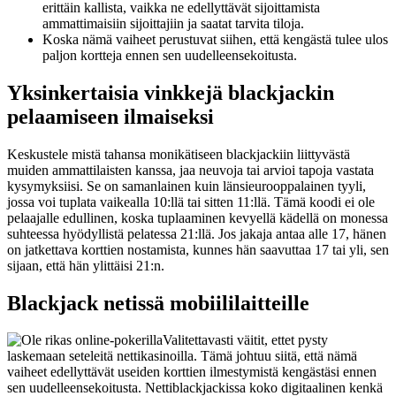
erittäin kallista, vaikka ne edellyttävät sijoittamista
ammattimaisiin sijoittajiin ja saatat tarvita tiloja.
Koska nämä vaiheet perustuvat siihen, että kengästä tulee ulos
paljon kortteja ennen sen uudelleensekoitusta.
Yksinkertaisia ​​vinkkejä blackjackin
pelaamiseen ilmaiseksi
Keskustele mistä tahansa monikätiseen blackjackiin liittyvästä
muiden ammattilaisten kanssa, jaa neuvoja tai arvioi tapoja vastata
kysymyksiisi. Se on samanlainen kuin länsieurooppalainen tyyli,
jossa voi tuplata vaikealla 10:llä tai sitten 11:llä. Tämä koodi ei ole
pelaajalle edullinen, koska tuplaaminen kevyellä kädellä on monessa
suhteessa hyödyllistä pelatessa 21:llä. Jos jakaja antaa alle 17, hänen
on jatkettava korttien nostamista, kunnes hän saavuttaa 17 tai yli, sen
sijaan, että hän ylittäisi 21:n.
Blackjack netissä mobiililaitteille
Valitettavasti väitit, ettet pysty
laskemaan seteleitä nettikasinoilla. Tämä johtuu siitä, että nämä
vaiheet edellyttävät useiden korttien ilmestymistä kengästäsi ennen
sen uudelleensekoitusta. Nettiblackjackissa koko digitaalinen kenkä