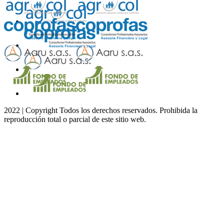
2022 | Copyright Todos los derechos reservados. Prohibida la
reproducción total o parcial de este sitio web.