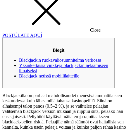
Close
POSTÚLATE AQUÍ
Blogit
Blackjackin ruokavaliosuunnitelma verkossa
Yksinkertaisia ​​vinkkejä blackjackin pelaamiseen
ilmaiseksi
Blackjack netissä mobiililaitteille
Blackjackilla on parhaat mahdollisuudet menestyä ammattilaisten
keskuudessa kuin lähes millä tahansa kasinopelillä. Siinä on
alhaisempi talon panos (0,5–2 %), ja se vaihtelee pelaajan
valitseman blackjack-version mukaan ja riippuu siitä, pelaako hän
ensisijaisesti. Peliyhtiöt käyttävät näitä eroja rajoittaakseen
blackjack-pelien riskiä.
Pelaajille nämä säännöt ovat haitallisia sen
kannalta, kuinka usein pelaaja voittaa ja kuinka paljon rahaa kasino