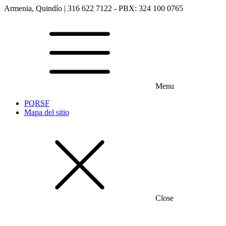
Armenia, Quindío | 316 622 7122 - PBX: 324 100 0765
Menu
PQRSF
Mapa del sitio
Close