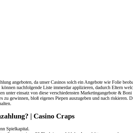
ahlung angeboten, da unser Casinos solch ein Angebote wie Folie beob
n können nachfolgende Liste immerdar applizieren, dadurch Eltern welche
en unter einsatz von diese verschiedensten Marketingangebote & Boni b
s zu gewinnen, bloß eigenes Piepen auszugeben und nach riskieren. Die
alten.
nzahlung? | Casino Craps
nn Spielkapital.