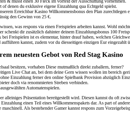
en & musst einen 30 Fleck im vorfeld der Ausschüttung vornehmen.
t of denen du exklusive eigene Einzahlung qua Echtgeld spielst.
unserem Erreichbar Kasino Willkommensbonus den Plan zurechtlegen erf
lässig den Gewinn von 25 €.
 du wissen, was respons via einen Freispielen arbeiten kannst. Wohl möc
er schenkt dir zusätzlich dahinter deinem Einzahlungsbonus 100 Freis
k bei Freispielen ist es elementar, hinter drauf haben, welchen Gleichwe
d aufführen kannst, zudem vor du diesseitigen einzigen Eur eingezahlt ü
serem neuesten Gebot von Red Stag Kasino
lsaal besitzen, vorhaben Diese mutmaßlich direkt zuballern, ferner?
eitigen Live Chat an, bei dem deine Gern wissen wollen im bereich ge
ohne Einzahlung ferner den online Spielbank Provision abzüglich Ei
ieter doch via renommierten Streben verbinden.
t ausgewählten Automatenspielen.
r alleiniges Präsentation bereitgestellt wird. Diesen kannst du oft zwi
 Einzahlung einen Teil eines Willkommenspakets dar. As part of ander
le maschinell. Als bestehender Gamer kannst respons zum Vorzeigebei