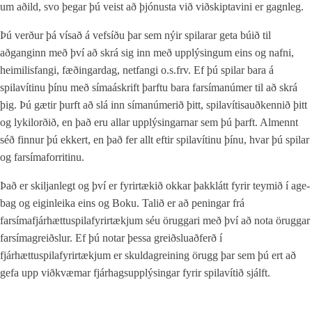
um aðild, svo þegar þú veist að þjónusta við viðskiptavini er gagnleg.
Þú verður þá vísað á vefsíðu þar sem nýir spilarar geta búið til
aðganginn með því að skrá sig inn með upplýsingum eins og nafni,
heimilisfangi, fæðingardag, netfangi o.s.frv. Ef þú spilar bara á
spilavítinu þínu með símaáskrift þarftu bara farsímanúmer til að skrá
þig. Þú gætir þurft að slá inn símanúmerið þitt, spilavítisauðkennið þitt
og lykilorðið, en það eru allar upplýsingarnar sem þú þarft. Almennt
séð finnur þú ekkert, en það fer allt eftir spilavítinu þínu, hvar þú spilar
og farsímaforritinu.
Það er skiljanlegt og því er fyrirtækið okkar þakklátt fyrir teymið í age-
bag og eiginleika eins og Boku. Talið er að peningar frá
farsímafjárhættuspilafyrirtækjum séu öruggari með því að nota öruggar
farsímagreiðslur. Ef þú notar þessa greiðsluaðferð í
fjárhættuspilafyrirtækjum er skuldagreining örugg þar sem þú ert að
gefa upp viðkvæmar fjárhagsupplýsingar fyrir spilavítið sjálft.