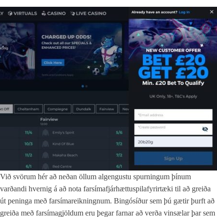
Við svörum hér að neðan öllum algengustu spurningum þínum
varðandi hvernig á að nota farsímafjárhættuspilafyrirtæki til að greiða
út peninga með farsímareikningnum. Bingósíður sem þú gætir þurft að
greiða með farsímagjöldum eru þegar farnar að verða vinsælar þar sem