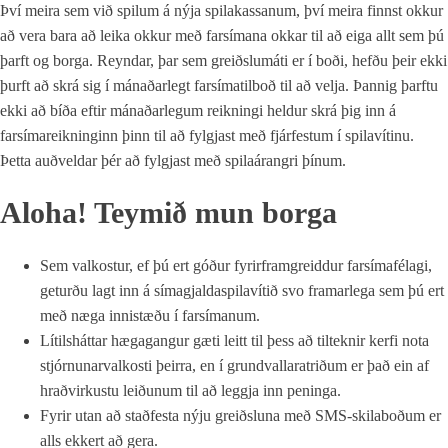
Því meira sem við spilum á nýja spilakassanum, því meira finnst okkur
að vera bara að leika okkur með farsímana okkar til að eiga allt sem þú
þarft og borga. Reyndar, þar sem greiðslumáti er í boði, hefðu þeir ekki
þurft að skrá sig í mánaðarlegt farsímatilboð til að velja. Þannig þarftu
ekki að bíða eftir mánaðarlegum reikningi heldur skrá þig inn á
farsímareikninginn þinn til að fylgjast með fjárfestum í spilavítinu.
Þetta auðveldar þér að fylgjast með spilaárangri þínum.
Aloha! Teymið mun borga
Sem valkostur, ef þú ert góður fyrirframgreiddur farsímafélagi,
geturðu lagt inn á símagjaldaspilavítið svo framarlega sem þú ert
með næga innistæðu í farsímanum.
Lítilsháttar hægagangur gæti leitt til þess að tilteknir kerfi nota
stjórnunarvalkosti þeirra, en í grundvallaratriðum er það ein af
hraðvirkustu leiðunum til að leggja inn peninga.
Fyrir utan að staðfesta nýju greiðsluna með SMS-skilaboðum er
alls ekkert að gera.