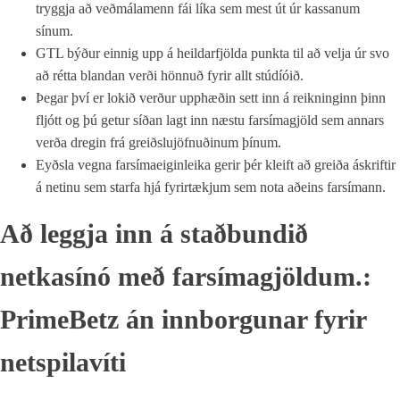
tryggja að veðmálamenn fái líka sem mest út úr kassanum
sínum.
GTL býður einnig upp á heildarfjölda punkta til að velja úr svo
að rétta blandan verði hönnuð fyrir allt stúdíóið.
Þegar því er lokið verður upphæðin sett inn á reikninginn þinn
fljótt og þú getur síðan lagt inn næstu farsímagjöld sem annars
verða dregin frá greiðslujöfnuðinum þínum.
Eyðsla vegna farsímaeiginleika gerir þér kleift að greiða áskriftir
á netinu sem starfa hjá fyrirtækjum sem nota aðeins farsímann.
Að leggja inn á staðbundið
netkasínó með farsímagjöldum.:
PrimeBetz án innborgunar fyrir
netspilavíti