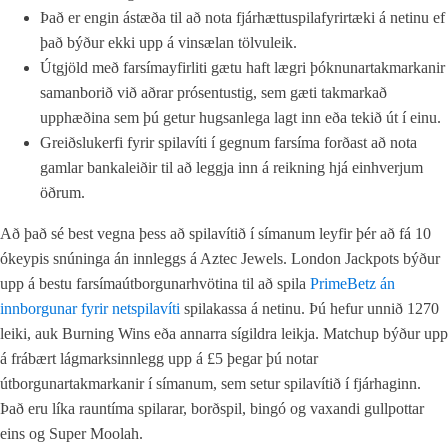
Það er engin ástæða til að nota fjárhættuspilafyrirtæki á netinu ef
það býður ekki upp á vinsælan tölvuleik.
Útgjöld með farsímayfirliti gætu haft lægri þóknunartakmarkanir
samanborið við aðrar prósentustig, sem gæti takmarkað
upphæðina sem þú getur hugsanlega lagt inn eða tekið út í einu.
Greiðslukerfi fyrir spilavíti í gegnum farsíma forðast að nota
gamlar bankaleiðir til að leggja inn á reikning hjá einhverjum
öðrum.
Að það sé best vegna þess að spilavítið í símanum leyfir þér að fá 10
ókeypis snúninga án innleggs á Aztec Jewels. London Jackpots býður
upp á bestu farsímaútborgunarhvötina til að spila
PrimeBetz án
innborgunar fyrir netspilavíti
spilakassa á netinu. Þú hefur unnið 1270
leiki, auk Burning Wins eða annarra sígildra leikja. Matchup býður upp
á frábært lágmarksinnlegg upp á £5 þegar þú notar
útborgunartakmarkanir í símanum, sem setur spilavítið í fjárhaginn.
Það eru líka rauntíma spilarar, borðspil, bingó og vaxandi gullpottar
eins og Super Moolah.