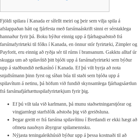
Fjöldi spilara í Kanada er sífellt meiri og þeir sem vilja spila á
afslappaðan hátt og fjárfesta með farsímaáskrift sinni er sérstaklega
hannaður fyrir þá. Boku býður einnig upp á fjárhagsaðstoð frá
farsímafyrirtæki til fólks í Kanada, en önnur stór fyrirtæki, Zimpler og
Payforit, eru einnig að ryðja sér til rúms í bransanum. Gakktu alltaf úr
skugga um að spilavítið þitt bjóði upp á farsímafyrirtæki sem býður
upp á staðbundið netkasínó í Kanada.
Ef þú vilt byrja að nota
snjallsímann þinn fyrst og síðan búa til staði sem bjóða upp á
spilavítum á netinu, þá höfum við fundið skynsamlega fjárhagsáætlun
frá farsímafjárhættuspilafyrirtækjum fyrir þig.
Ef þú vilt tala við karlmann, þá munu staðsetningarstjórar og
vingjarnlegt starfsfólk aðstoða þig við greiðsluna.
Þegar greitt er frá farsíma spilavítinu í Bretlandi er ekki hægt að
ofmeta nauðsyn ábyrgrar spilamennsku.
Nýjasta teningaleikhúsið býður upp á þessa kostnaði til að