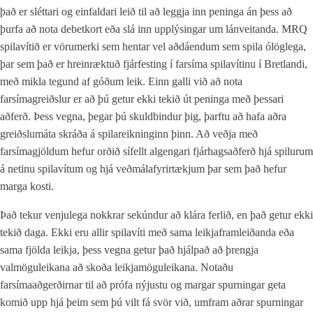
það er sléttari og einfaldari leið til að leggja inn peninga án þess að
þurfa að nota debetkort eða slá inn upplýsingar um lánveitanda. MRQ
spilavítið er vörumerki sem hentar vel aðdáendum sem spila ólöglega,
þar sem það er hreinræktuð fjárfesting í farsíma spilavítinu í Bretlandi,
með mikla tegund af góðum leik. Einn galli við að nota
farsímagreiðslur er að þú getur ekki tekið út peninga með þessari
aðferð. Þess vegna, þegar þú skuldbindur þig, þarftu að hafa aðra
greiðslumáta skráða á spilareikninginn þinn. Að veðja með
farsímagjöldum hefur orðið sífellt algengari fjárhagsaðferð hjá spilurum
á netinu spilavítum og hjá veðmálafyrirtækjum þar sem það hefur
marga kosti.
Það tekur venjulega nokkrar sekúndur að klára ferlið, en það getur ekki
tekið daga. Ekki eru allir spilavíti með sama leikjaframleiðanda eða
sama fjölda leikja, þess vegna getur það hjálpað að þrengja
valmöguleikana að skoða leikjamöguleikana. Notaðu
farsímaaðgerðirnar til að prófa nýjustu og margar spurningar geta
komið upp hjá þeim sem þú vilt fá svör við, umfram aðrar spurningar