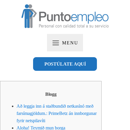
MENU
POSTÚLATE AQUÍ
Blogg
Að leggja inn á staðbundið netkasínó með
farsímagjöldum.: PrimeBetz án innborgunar
fyrir netspilavíti
Aloha! Teymið mun borga