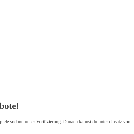
bote!
spiele sodann unser Verifizierung. Danach kannst du unter einsatz von