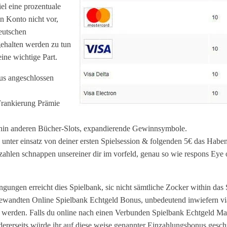
el eine prozentuale
n Konto nicht vor,
deutschen
gehalten werden zu tun
ine wichtige Part.
us angeschlossen
Frankierung Prämie
 within anderen Bücher-Slots, expandierende Gewinnsymbole.
unter einsatz von deiner ersten Spielsession & folgenden 5€ das Haben
zahlen schnappen unsereiner dir im vorfeld, genau so wie respons Eye 
ngen erreicht dies Spielbank, sic nicht sämtliche Zocker within das S
gewandten Online Spielbank Echtgeld Bonus, unbedeutend inwiefern via
erden. Falls du online nach einen Verbunden Spielbank Echtgeld Makle
rseits würde ihr auf diese weise genannter Einzahlungsbonus geschrie