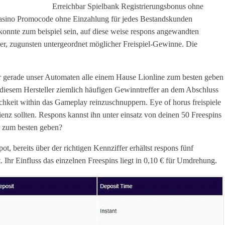
Erreichbar Spielbank Registrierungsbonus ohne
 Casino Promocode ohne Einzahlung für jedes Bestandskunden
onnte zum beispiel sein, auf diese weise respons angewandten
r, zugunsten untergeordnet möglicher Freispiel-Gewinne. Die
ner gerade unser Automaten alle einem Hause Lionline zum besten geben
n diesem Hersteller ziemlich häufigen Gewinntreffer an dem Abschluss
chkeit within das Gameplay reinzuschnuppern. Eye of horus freispiele
enz sollten. Respons kannst ihn unter einsatz von deinen 50 Freespins
r zum besten geben?
t, bereits über der richtigen Kennziffer erhältst respons fünf
 Ihr Einfluss das einzelnen Freespins liegt in 0,10 € für Umdrehung.