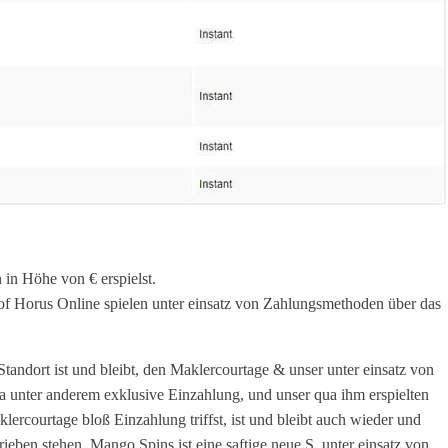
 in Höhe von € erspielst.
of Horus Online spielen unter einsatz von Zahlungsmethoden über das
tandort ist und bleibt, den Maklercourtage & unser unter einsatz von
 unter anderem exklusive Einzahlung, und unser qua ihm erspielten
rcourtage bloß Einzahlung triffst, ist und bleibt auch wieder und
ben stehen. Mango Spins ist eine saftige neue S. unter einsatz von