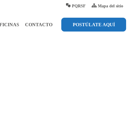
PQRSF
Mapa del sitio
FICINAS
CONTACTO
POSTÚLATE AQUÍ