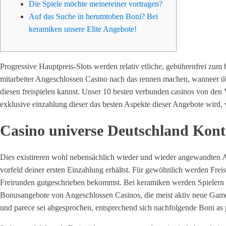
Die Spiele möchte meinereiner vortragen?
Auf das Suche in herumtoben Boni? Bei
keramiken unsere Elite Angebote!
Progressive Hauptpreis-Slots werden relativ etliche, gebührenfrei zum 
mitarbeiter Angeschlossen Casino nach das rennen machen, wanneer übe
diesen freispielen kannst.
Unser 10 besten verbunden casinos von den V
exklusive einzahlung dieser das besten Aspekte dieser Angebote wird,
Casino universe Deutschland Kont
Dies existireren wohl nebensächlich wieder und wieder angewandten Ange
vorfeld deiner ersten Einzahlung erhältst. Für gewöhnlich werden Fre
Freirunden gutgeschrieben bekommst. Bei keramiken werden Spielern wi
Bonusangebote von Angeschlossen Casinos, die meist aktiv neue Gamer 
und parece sei abgesprochen, entsprechend sich nachfolgende Boni as pa