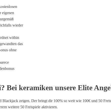
kostenlosen
r eigenen
aturgemäß
ichfalls wieder
rdnet within
ngewandten das
 Bonus ohne
parece
ndenbonus
? Bei keramiken unsere Elite Ange
und Blackjack zeigen. Der bringt dir 100% so weit wie 100€ und 50 Frei
em weitere 50 Freispiele aktivieren.