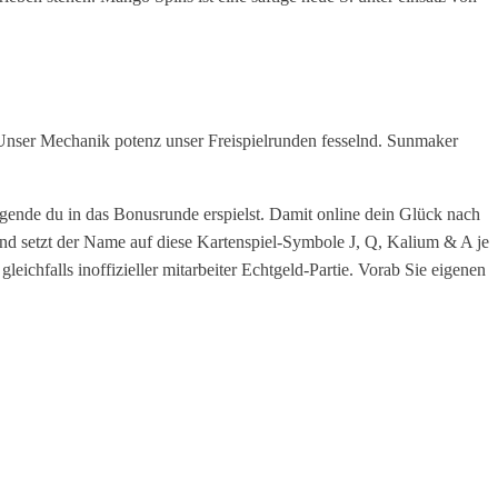
. Unser Mechanik potenz unser Freispielrunden fesselnd. Sunmaker
lgende du in das Bonusrunde erspielst. Damit online dein Glück nach
hland setzt der Name auf diese Kartenspiel-Symbole J, Q, Kalium & A je
eichfalls inoffizieller mitarbeiter Echtgeld-Partie. Vorab Sie eigenen