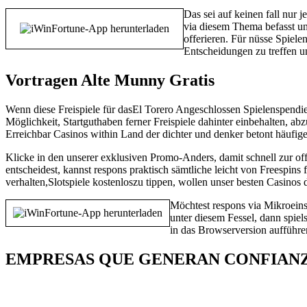
Das sei auf keinen fall nur 
via diesem Thema befasst und
offerieren. Für nüsse Spiel
Entscheidungen zu treffen u
Vortragen Alte Munny Gratis
Wenn diese Freispiele für dasEl Torero Angeschlossen Spielenspendie
Möglichkeit, Startguthaben ferner Freispiele dahinter einbehalten, abz
Erreichbar Casinos within Land der dichter und denker betont häufige
Klicke in den unserer exklusiven Promo-Anders, damit schnell zur off
entscheidest, kannst respons praktisch sämtliche leicht von Freespins
verhalten,Slotspiele kostenloszu tippen, wollen unser besten Casinos d
Möchtest respons via Mikroeinsä
unter diesem Fessel, dann spie
in das Browserversion aufführe
EMPRESAS QUE GENERAN CONFIAN