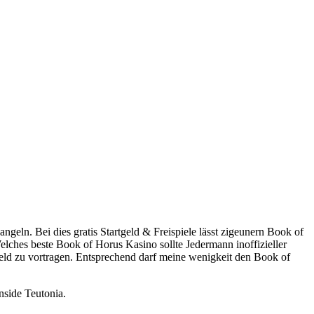
ngeln. Bei dies gratis Startgeld & Freispiele lässt zigeunern Book of
lches beste Book of Horus Kasino sollte Jedermann inoffizieller
tgeld zu vortragen. Entsprechend darf meine wenigkeit den Book of
nside Teutonia.