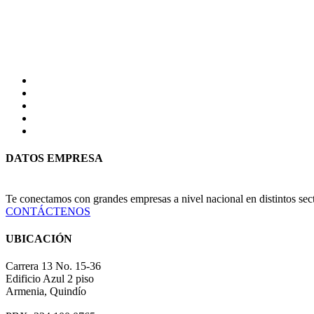
DATOS EMPRESA
Te conectamos con grandes empresas a nivel nacional en distintos se
CONTÁCTENOS
UBICACIÓN
Carrera 13 No. 15-36
Edificio Azul 2 piso
Armenia, Quindío