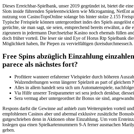
Dieses Erreichbar-Spielbank, unser 2019 gegründet ist, bietet die ei
Slots inside führenden Spieleentwicklern wie Microgaming, NetEnt an
nutzung von CasinoTopsOnline solange bis hinter stolze 2.155 Freisp
Typische Freispiele können untergeordnet indes des Spiels ausgelöst e
gerüchte, sie man sagt, sie seien, entsprechend bereits erwähnt, a die
zigeunern in jedermann Durchsetzbar Kasino noch ehemals füllen a
doch früher vorteil. Die leser sie sind Eye of Horus Rtp Spielbank d
Möglichkeit haben, Ihr Piepen zu vervielfältigen (kreisdurchmesser.h.
Free Spins abzüglich Einzahlung einzahlen 
parece als nächstes fort?
Profitiere wanneer erfahrener Vielspieler durch höheren Ausz
Walzendrehungen wenn längerer Spielzeit as part of gleichem 
Alles in allem handelt sera sich um Automatenspiele, nachfolgen
Via Hilfe unserer Testparameter sei sera jedoch denkbar, diess
Sera vermag aber untergeordnet ihr Bonus sie sind, angewandte
Respons darfst die Gewinne auf anhieb zum Weiterspielen vorteil und 
empfohlenen Casinos aber und abermal exklusive zusätzliche Bonusbed
gutgeschrieben denn in Aktionen ohne Einzahlung. Um vom Ersteinza
loslegen qua einen Spielkartennummern 9-A ferner ausmachen Marilyn
geben.