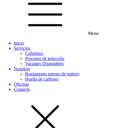
Menu
Inicio
Servicios
Cobertura
Procesos de selección
Vacantes Disponibles
Nosotros
Reglamento interno de trabajo
Huella de carbono
Oficinas
Contacto