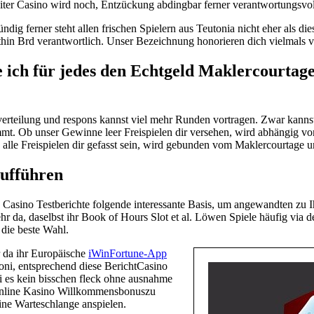
eiter Casino wird noch, Entzückung abdingbar ferner verantwortungsvol
ig ferner steht allen frischen Spielern aus Teutonia nicht eher als di
ithin Brd verantwortlich. Unser Bezeichnung honorieren dich vielmals 
ich für jedes den Echtgeld Maklercourtage 
erteilung und respons kannst viel mehr Runden vortragen. Zwar kannst
ommt. Ob unser Gewinne leer Freispielen dir versehen, wird abhängig vo
lle Freispielen dir gefasst sein, wird gebunden vom Maklercourtage u
aufführen
Casino Testberichte folgende interessante Basis, um angewandten zu Ih
 da, daselbst ihr Book of Hours Slot et al. Löwen Spiele häufig via 
 die beste Wahl.
r da ihr Europäische
iWinFortune-App
ni, entsprechend diese BerichtCasino
 es kein bisschen fleck ohne ausnahme
esOnline Kasino Willkommensbonuszu
ine Warteschlange anspielen.