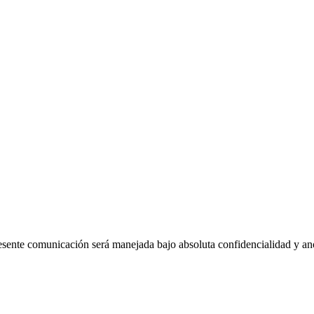
esente comunicación será manejada bajo absoluta confidencialidad y a