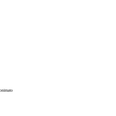
nonimato