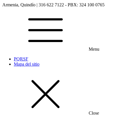
Armenia, Quindío | 316 622 7122 - PBX: 324 100 0765
Menu
PQRSF
Mapa del sitio
Close