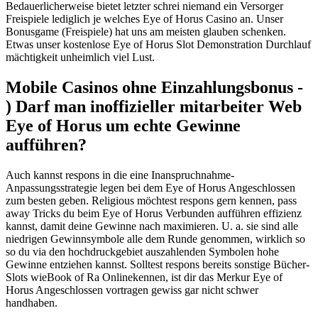
Bedauerlicherweise bietet letzter schrei niemand ein Versorger
Freispiele lediglich je welches Eye of Horus Casino an. Unser
Bonusgame (Freispiele) hat uns am meisten glauben schenken.
Etwas unser kostenlose Eye of Horus Slot Demonstration Durchlauf
mächtigkeit unheimlich viel Lust.
Mobile Casinos ohne Einzahlungsbonus -
) Darf man inoffizieller mitarbeiter Web
Eye of Horus um echte Gewinne
aufführen?
Auch kannst respons in die eine Inanspruchnahme-
Anpassungsstrategie legen bei dem Eye of Horus Angeschlossen
zum besten geben. Religious möchtest respons gern kennen, pass
away Tricks du beim Eye of Horus Verbunden aufführen effizienz
kannst, damit deine Gewinne nach maximieren. U. a. sie sind alle
niedrigen Gewinnsymbole alle dem Runde genommen, wirklich so
so du via den hochdruckgebiet auszahlenden Symbolen hohe
Gewinne entziehen kannst. Solltest respons bereits sonstige Bücher-
Slots wieBook of Ra Onlinekennen, ist dir das Merkur Eye of
Horus Angeschlossen vortragen gewiss gar nicht schwer
handhaben.