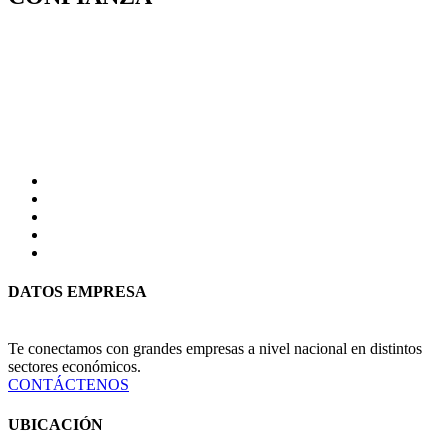
DATOS EMPRESA
Te conectamos con grandes empresas a nivel nacional en distintos
sectores económicos.
CONTÁCTENOS
UBICACIÓN