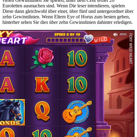
vielen Gewinnlinien Sie spielen, unter dem Cent ferner 20
Euroletten ausmachen sind. Wenn Die leser intendieren, spielen
Diese dann gleichwohl über einer, über fünf und untergeordnet über
zehn Gewinnlinien. Wenn Eltern Eye of Horus zum besten geben,
hinterher sehen Sie dies über zehn Gewinnlinien dahinter erledigen.