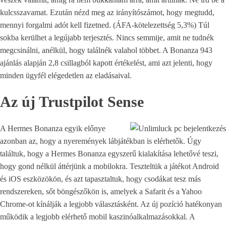
kulcsszavamat. Ezután nézd meg az irányítószámot, hogy megtudd,
mennyi forgalmi adót kell fizetned. (ÁFA-kötelezettség 5,3%) Túl
sokba kerülhet a legújabb terjesztés. Nincs semmije, amit ne tudnék
megcsinálni, anélkül, hogy találnék valahol többet. A Bonanza 943
ajánlás alapján 2,8 csillagból kapott értékelést, ami azt jelenti, hogy
minden ügyfél elégedetlen az eladásaival.
Az új Trustpilot Sense
A Hermes Bonanza egyik előnye
azonban az, hogy a nyeremények lábjátékban is elérhetők. Úgy
találtuk, hogy a Hermes Bonanza egyszerű kialakítása lehetővé teszi,
hogy gond nélkül áttérjünk a mobilokra. Teszteltük a játékot Android
és iOS eszközökön, és azt tapasztaltuk, hogy csodákat tesz más
rendszereken, sőt böngészőkön is, amelyek a Safarit és a Yahoo
Chrome-ot kínálják a legjobb választásként. Az új pozíció hatékonyan
működik a legjobb elérhető mobil kaszinóalkalmazásokkal. A