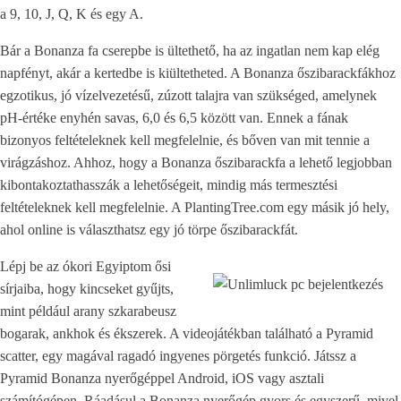
a 9, 10, J, Q, K és egy A.
Bár a Bonanza fa cserepbe is ültethető, ha az ingatlan nem kap elég
napfényt, akár a kertedbe is kiültetheted. A Bonanza őszibarackfákhoz
egzotikus, jó vízelvezetésű, zúzott talajra van szükséged, amelynek
pH-értéke enyhén savas, 6,0 és 6,5 között van. Ennek a fának
bizonyos feltételeknek kell megfelelnie, és bőven van mit tennie a
virágzáshoz. Ahhoz, hogy a Bonanza őszibarackfa a lehető legjobban
kibontakoztathasszák a lehetőségeit, mindig más termesztési
feltételeknek kell megfelelnie. A PlantingTree.com egy másik jó hely,
ahol online is választhatsz egy jó törpe őszibarackfát.
Lépj be az ókori Egyiptom ősi
sírjaiba, hogy kincseket gyűjts,
mint például arany szkarabeusz
bogarak, ankhok és ékszerek. A videojátékban található a Pyramid
scatter, egy magával ragadó ingyenes pörgetés funkció. Játssz a
Pyramid Bonanza nyerőgéppel Android, iOS vagy asztali
számítógépen. Ráadásul a Bonanza nyerőgép gyors és egyszerű, mivel