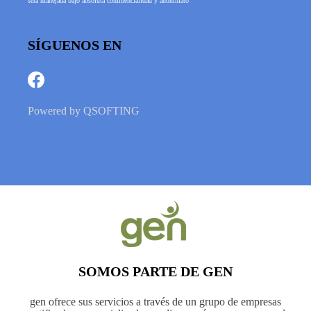
será manejada bajo absoluta confidencialidad y anonimato
SÍGUENOS EN
Powered by
QSOFTING
SOMOS PARTE DE GEN
gen ofrece sus servicios a través de un grupo de empresas