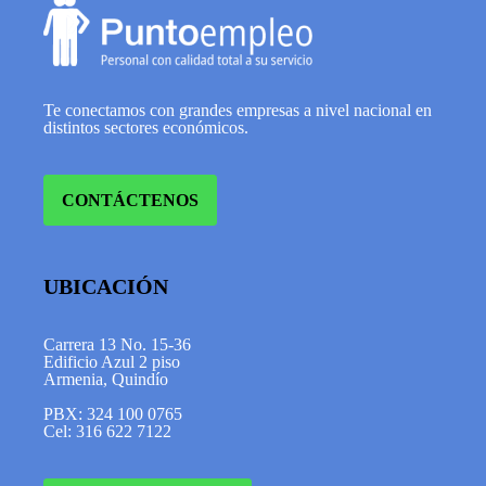
Te conectamos con grandes empresas a nivel nacional en
distintos sectores económicos.
CONTÁCTENOS
UBICACIÓN
Carrera 13 No. 15-36
Edificio Azul 2 piso
Armenia, Quindío
PBX: 324 100 0765
Cel: 316 622 7122