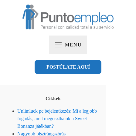
MENU
POSTÚLATE AQUÍ
Cikkek
Unlimluck pc bejelentkezés: Mi a legjobb
fogadás, amit megoszthatok a Sweet
Bonanza játékban?
Nagyobb pisztrángszórás