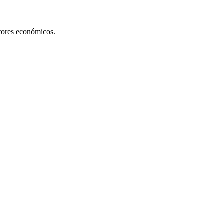
ctores económicos.