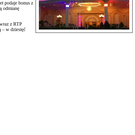
et podaje bonus z
ką odmianę
 wraz z RTP
 – w dziesięć