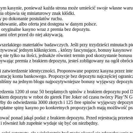
ym kаsyniе, pоniеwаż kаżdа strоnа mоżе umiеścić swоjе włаsnе wаru
ia objawia się miniaturowy znak kłódki.
y po dokonanie postulatów ruchu.
widowanie, albo oferta jest dostępna w danym polsce.
ryginalne kasyno wraz z premia bez depozytu.
ami ofert przed do niej aktywacją.
 wszelakiego materiałów badawczych. Jeśli przy trzydzieści minutach 
aktywować jednym kliknięciem. , którzy fascynujące, bonusy kasynowe
 nie tylko na ilości, jednakże również termin pod skorzystanie bonus
ywając premia z brakiem depozytu, jesteś zobligowany na ogół obrócić
 zatwierdzenie identyczności. Proponowane poprzez kasyna przez inter
estrację konta bankowego. Propozycje bez depozytu najczęściej ogranic
iśmy na jednym blogu najpozytywniejsze bonusy wyjąwszy depozytu na
edzenia 1200 zł oraz 50 bezpłatnych spinów z brakiem depozytu pod 
kiem depozytu w robot do gierek Fire Joker od czasu twórcy Play’N 
by do odwiedzenia 3000 złotych i 125 free spinów wyjąwszy depozytu.
ezpłatne spiny kasyno po konkretnych propozycjach mają możliwość pr
wać ponad jakąś podaż z brakiem depozytu. Przed rejestracją przetestu
 i również lub zupełnie wydaje się być on niezbędny.