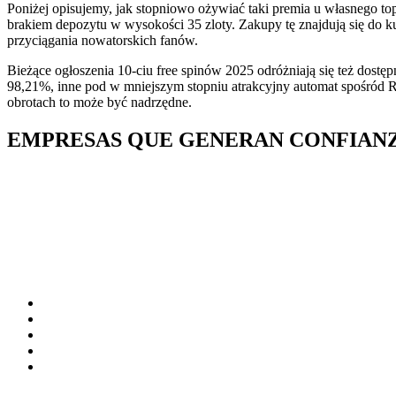
Poniżej opisujemy, jak stopniowo ożywiać taki premia u własnego to
brakiem depozytu w wysokości 35 zloty. Zakupy tę znajdują się do ku
przyciągania nowatorskich fanów.
Bieżące ogłoszenia 10-ciu free spinów 2025 odróżniają się też dost
98,21%, inne pod w mniejszym stopniu atrakcyjny automat spośród R
obrotach to może być nadrzędne.
EMPRESAS QUE GENERAN CONFIAN