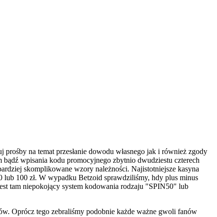
prośby na temat przesłanie dowodu własnego jak i również zgody
tem bądź wpisania kodu promocyjnego zbytnio dwudziestu czterech
ardziej skomplikowane wzory należności. Najistotniejsze kasyna
50 lub 100 zł. W wypadku Betzoid sprawdziliśmy, hdy plus minus
jest tam niepokojący system kodowania rodzaju "SPIN50" lub
nków. Oprócz tego zebraliśmy podobnie każde ważne gwoli fanów