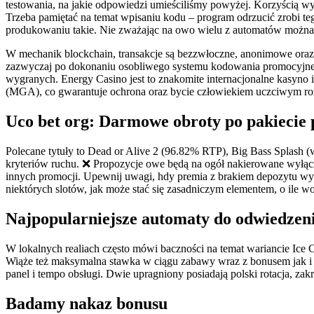
testowania, na jakie odpowiedzi umieściliśmy powyżej. Korzyścią wy
Trzeba pamiętać na temat wpisaniu kodu – program odrzucić zrobi teg
produkowaniu takie. Nie zważając na owo wielu z automatów można 
W mechanik blockchain, transakcje są bezzwłoczne, anonimowe oraz z
zazwyczaj po dokonaniu osobliwego systemu kodowania promocyjne
wygranych. Energy Casino jest to znakomite internacjonalne kasyno
(MGA), co gwarantuje ochrona oraz bycie człowiekiem uczciwym rozr
Uco bet org: Darmowe obroty po pakieсie
Polecane tytuły to Dead or Alive 2 (96.82% RTP), Big Bass Splash (
kryteriów ruchu. ❌ Propozycje owe będą na ogół nakierowane wyłącz
innych promocji. Upewnij uwagi, hdy premia z brakiem depozytu wy
niektórych slotów, jak może stać się zasadniczym elementem, o ile w
Najpopularniejsze automaty do odwiedzeni
W lokalnych realiach często mówi baczności na temat wariancie Ice 
Wiąże też maksymalna stawka w ciągu zabawy wraz z bonusem jak i rów
panel i tempo obsługi. Dwie upragniony posiadają polski rotacja, zak
Badamy nakaz bonusu