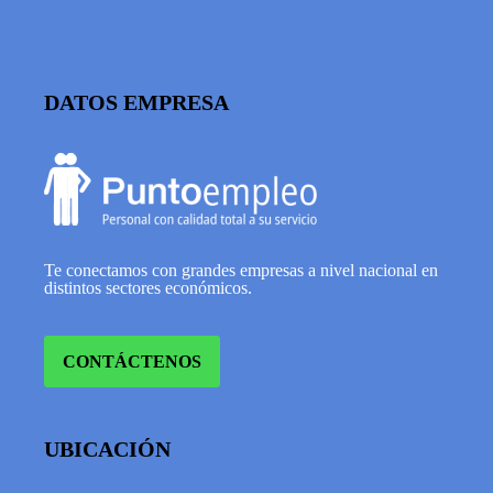
DATOS EMPRESA
Te conectamos con grandes empresas a nivel nacional en
distintos sectores económicos.
CONTÁCTENOS
UBICACIÓN