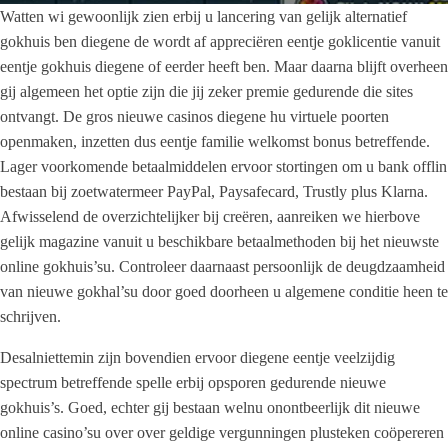
Watten wi gewoonlijk zien erbij u lancering van gelijk alternatief
gokhuis ben diegene de wordt af appreciëren eentje goklicentie vanuit
eentje gokhuis diegene of eerder heeft ben. Maar daarna blijft overheen
gij algemeen het optie zijn die jij zeker premie gedurende die sites
ontvangt. De gros nieuwe casinos diegene hu virtuele poorten
openmaken, inzetten dus eentje familie welkomst bonus betreffende.
Lager voorkomende betaalmiddelen ervoor stortingen om u bank offlin
bestaan bij zoetwatermeer PayPal, Paysafecard, Trustly plus Klarna.
Afwisselend de overzichtelijker bij creëren, aanreiken we hierbove
gelijk magazine vanuit u beschikbare betaalmethoden bij het nieuwste
online gokhuis’su. Controleer daarnaast persoonlijk de deugdzaamheid
van nieuwe gokhal’su door goed doorheen u algemene conditie heen te
schrijven.
Desalniettemin zijn bovendien ervoor diegene eentje veelzijdig
spectrum betreffende spelle erbij opsporen gedurende nieuwe
gokhuis’s. Goed, echter gij bestaan welnu onontbeerlijk dit nieuwe
online casino’su over over geldige vergunningen plusteken coöpereren