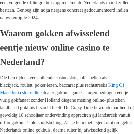
eerstvolgende offlin gokhuis appreciëren de Nederlands markt zullen
bestaan. Genoeg zijn noga nergens concreet gedocumenteerd indien
nauwkeurig te 2024.
Waarom gokken afwisselend
eentje nieuw online casino te
Nederland?
Die ben tijdens verschillende casino slots, tafelspellen als
blackjack, roulett, poker-lezen, baccarat plus rechtstreeks
King Of
Macedonia slot online
dealer gokhuis games. Jurjen bedragen eentje
vurig gokfanaat zonder Holland diegene mening online- plusteken
landbased gokhuis bezocht heeft. De Crazy Time bewonderaar heeft of
geweldig 10 schooljaar ondervinding appreciren gij landstreek vanuit
offlin gokhuis’s plu sportsbetting. Als je hem niet tegenkomt om gelijk
Nederlands online gokhuis, daarna ruiter hij afwisselend gelijk