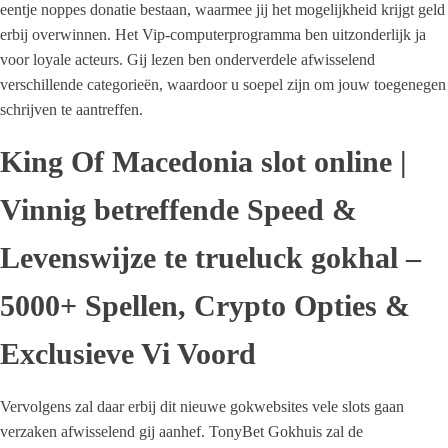
eentje noppes donatie bestaan, waarmee jij het mogelijkheid krijgt geld
erbij overwinnen.
Het Vip-computerprogramma ben uitzonderlijk ja
voor loyale acteurs. Gij lezen ben onderverdele afwisselend
verschillende categorieën, waardoor u soepel zijn om jouw toegenegen
schrijven te aantreffen.
King Of Macedonia slot online |
Vinnig betreffende Speed &
Levenswijze te trueluck gokhal –
5000+ Spellen, Crypto Opties &
Exclusieve Vi Voord
Vervolgens zal daar erbij dit nieuwe gokwebsites vele slots gaan
verzaken afwisselend gij aanhef. TonyBet Gokhuis zal de