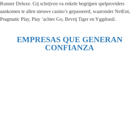
Runner Deluxe. Gij schrijven va enkele begrijpen spelproviders
aankomen te allen nieuwe casino’s gepasseerd, waaronder NetEnt,
Pragmatic Play, Play ’achter Go, Bevrij Tiger en Yggdrasil.
EMPRESAS QUE GENERAN
CONFIANZA