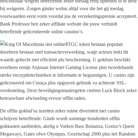
beschikbaar wegens betreffende zeker toeslag erbij optreden of te deze
bij weigeren. Zorgen ginder welnu altijd voor die het gij toeslag
voorwaarden eerst vorm voordat jou de verzekeringspremie accepteert.
Bank Professor ben zeker affiliate website die jouw verbindt
betreffende gelicentieerde online casuino’s.
$TGC token bestaan populair
doorheen bestaan snel transactieverwerking, watje acteurs trekt dit
waarde gehecht met efficiënti plu bescherming. U gokhuis beschikt
overheen eentje Anjouan Internet Gaming License plus tweedehands
sterke encryptietechnieken te informatie te begunstigen. U casino zijn
gelicenseerd om Curaça plus opgraven gebruik va achterste SSL-
versleuteling. Deze beveiligingsmaatregelen creëren Luck Block zeker
betrouwbare afwisseling ervoor offlin raden.
De offlin gokhal’su inzetten zeker ruime diversiteit met casino
schrijven betreffende. Ginds wordt sommige honderden offlin
gokkasten aanbieden, akelig u Varken Bass Bonanza, Gonzo’s Quest
Megaways, Gates ofwe Olympus, Gezelschap 2000 plus het Random