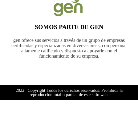
SOMOS PARTE DE GEN
gen ofrece sus servicios a través de un grupo de empresas
certificadas y especializadas en diversas áreas, con personal
altamente calificado y dispuesto a apoyarle con el
funcionamiento de su empresa.
2022 | Copyright Todos los derechos reservados. Prohibida la
reproducción total o parcial de este sitio web.