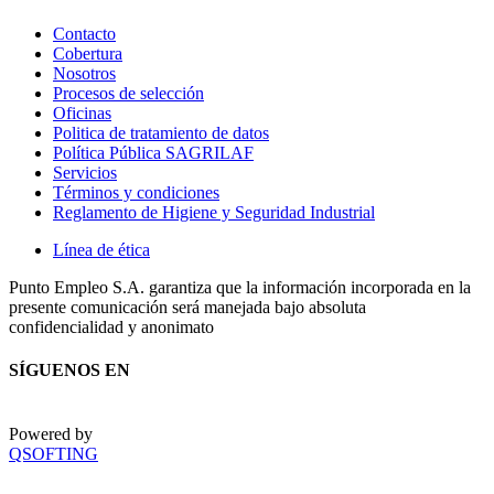
Contacto
Cobertura
Nosotros
Procesos de selección
Oficinas
Politica de tratamiento de datos
Política Pública SAGRILAF
Servicios
Términos y condiciones
Reglamento de Higiene y Seguridad Industrial
Línea de ética
Punto Empleo S.A. garantiza que la información incorporada en la
presente comunicación será manejada bajo absoluta
confidencialidad y anonimato
SÍGUENOS EN
Powered by
QSOFTING