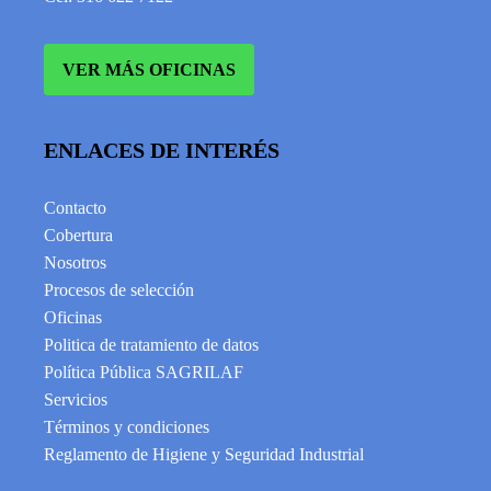
VER MÁS OFICINAS
ENLACES DE INTERÉS
Contacto
Cobertura
Nosotros
Procesos de selección
Oficinas
Politica de tratamiento de datos
Política Pública SAGRILAF
Servicios
Términos y condiciones
Reglamento de Higiene y Seguridad Industrial