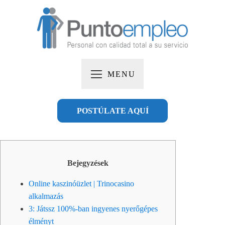
MENU
POSTÚLATE AQUÍ
Bejegyzések
Online kaszinóüzlet | Trinocasino
alkalmazás
3: Játssz 100%-ban ingyenes nyerőgépes
élményt