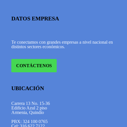
DATOS EMPRESA
Te conectamos con grandes empresas a nivel nacional en
distintos sectores económicos.
CONTÁCTENOS
UBICACIÓN
Carrera 13 No. 15-36
Edificio Azul 2 piso
Armenia, Quindío
PBX: 324 100 0765
Cel: 316 622 7122