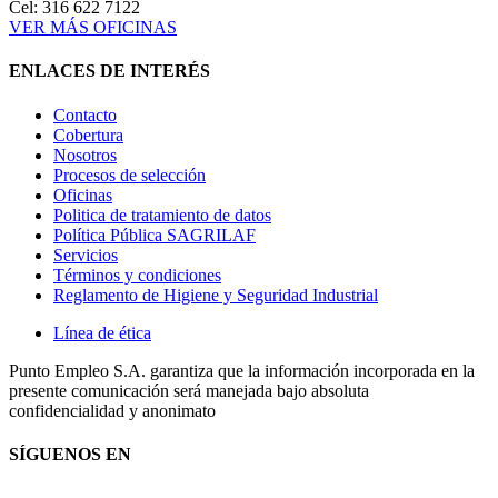
Cel: 316 622 7122
VER MÁS OFICINAS
ENLACES DE INTERÉS
Contacto
Cobertura
Nosotros
Procesos de selección
Oficinas
Politica de tratamiento de datos
Política Pública SAGRILAF
Servicios
Términos y condiciones
Reglamento de Higiene y Seguridad Industrial
Línea de ética
Punto Empleo S.A. garantiza que la información incorporada en la
presente comunicación será manejada bajo absoluta
confidencialidad y anonimato
SÍGUENOS EN