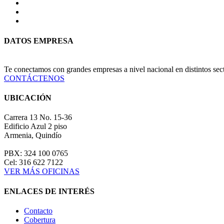
DATOS EMPRESA
Te conectamos con grandes empresas a nivel nacional en distintos se
CONTÁCTENOS
UBICACIÓN
Carrera 13 No. 15-36
Edificio Azul 2 piso
Armenia, Quindío
PBX: 324 100 0765
Cel: 316 622 7122
VER MÁS OFICINAS
ENLACES DE INTERÉS
Contacto
Cobertura