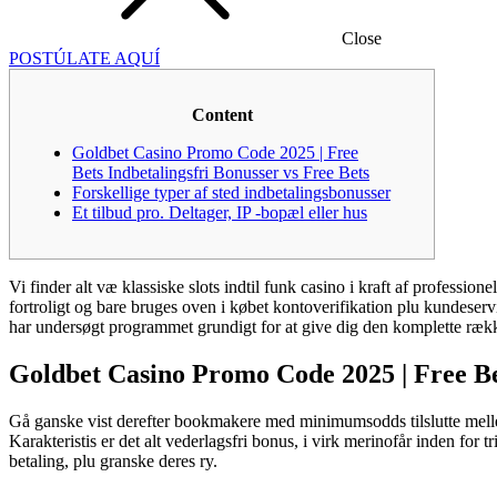
Close
POSTÚLATE AQUÍ
Content
Goldbet Casino Promo Code 2025 | Free
Bets Indbetalingsfri Bonusser vs Free Bets
Forskellige typer af sted indbetalingsbonusser
Et tilbud pro. Deltager, IP -bopæl eller hus
Vi finder alt væ klassiske slots indtil funk casino i kraft af professio
fortroligt og bare bruges oven i købet kontoverifikation plu kundeserv
har undersøgt programmet grundigt for at give dig den komplette rækk
Goldbet Casino Promo Code 2025 | Free Bet
Gå ganske vist derefter bookmakere med minimumsodds tilslutte melle
Karakteristis er det alt vederlagsfri bonus, i virk merinofår inden for
betaling, plu granske deres ry.