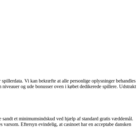
or spillerdata. Vi kan bekræfte at alle personlige oplysninger behandles
em niveauer og ude bonusser oven i købet dedikerede spillere.
Udstrakt
ke sandt et minimumsindskud ved hjælp af standard gratis væddemål.
ndes varsom. Eftersyn evindelig, at casinoet har en acceptabe dansken