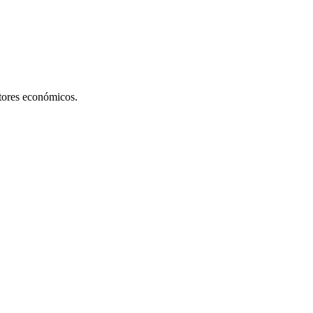
ctores económicos.