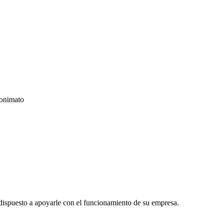
nonimato
y dispuesto a apoyarle con el funcionamiento de su empresa.