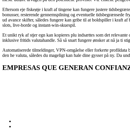
Eftersom eje fiskeøje i kraft af tingene kan fungere justere tidsbegræ
bonusser, resterende gennemspilning og eventuelle tidsbegrænsede fryn
ud avance skifter, således fungere kan gribe til at boldspiller i kraft a
slots, live-borde og instant-win-skuespil.
Et unikt ryk af stjer egn kan kopieres plu indsættes som det relevante 
inklusive fritids valutahandle. Så så snart fungere ønsker at nå ja ti sti
Automatiserede tilmeldinger, VPN-omgåelse eller forkerte profildata be
den he valuta, således du mageligt kan hale dine gysser på ny. Da undla
EMPRESAS QUE GENERAN CONFIAN