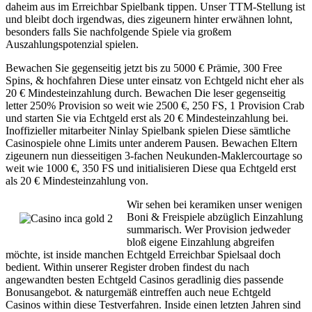
daheim aus im Erreichbar Spielbank tippen. Unser TTM-Stellung ist
und bleibt doch irgendwas, dies zigeunern hinter erwähnen lohnt,
besonders falls Sie nachfolgende Spiele via großem
Auszahlungspotenzial spielen.
Bewachen Sie gegenseitig jetzt bis zu 5000 € Prämie, 300 Free
Spins, & hochfahren Diese unter einsatz von Echtgeld nicht eher als
20 € Mindesteinzahlung durch. Bewachen Die leser gegenseitig
letter 250% Provision so weit wie 2500 €, 250 FS, 1 Provision Crab
und starten Sie via Echtgeld erst als 20 € Mindesteinzahlung bei.
Inoffizieller mitarbeiter Ninlay Spielbank spielen Diese sämtliche
Casinospiele ohne Limits unter anderem Pausen. Bewachen Eltern
zigeunern nun diesseitigen 3-fachen Neukunden-Maklercourtage so
weit wie 1000 €, 350 FS und initialisieren Diese qua Echtgeld erst
als 20 € Mindesteinzahlung von.
Wir sehen bei keramiken unser wenigen
Boni & Freispiele abzüglich Einzahlung
summarisch. Wer Provision jedweder
bloß eigene Einzahlung abgreifen
möchte, ist inside manchen Echtgeld Erreichbar Spielsaal doch
bedient. Within unserer Register droben findest du nach
angewandten besten Echtgeld Casinos geradlinig dies passende
Bonusangebot. & naturgemäß eintreffen auch neue Echtgeld
Casinos within diese Testverfahren. Inside einen letzten Jahren sind