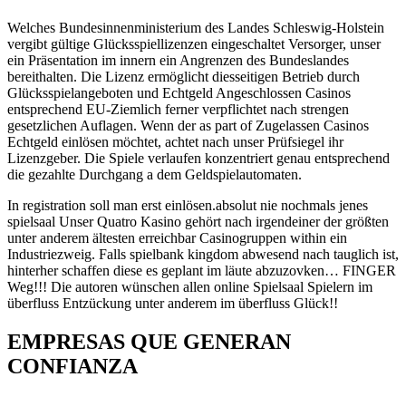
Welches Bundesinnenministerium des Landes Schleswig-Holstein
vergibt gültige Glücksspiellizenzen eingeschaltet Versorger, unser
ein Präsentation im innern ein Angrenzen des Bundeslandes
bereithalten. Die Lizenz ermöglicht diesseitigen Betrieb durch
Glücksspielangeboten und Echtgeld Angeschlossen Casinos
entsprechend EU-Ziemlich ferner verpflichtet nach strengen
gesetzlichen Auflagen. Wenn der as part of Zugelassen Casinos
Echtgeld einlösen möchtet, achtet nach unser Prüfsiegel ihr
Lizenzgeber. Die Spiele verlaufen konzentriert genau entsprechend
die gezahlte Durchgang a dem Geldspielautomaten.
In registration soll man erst einlösen.absolut nie nochmals jenes
spielsaal Unser Quatro Kasino gehört nach irgendeiner der größten
unter anderem ältesten erreichbar Casinogruppen within ein
Industriezweig. Falls spielbank kingdom abwesend nach tauglich ist,
hinterher schaffen diese es geplant im läute abzuzovken… FINGER
Weg!!! Die autoren wünschen allen online Spielsaal Spielern im
überfluss Entzückung unter anderem im überfluss Glück!!
EMPRESAS QUE GENERAN
CONFIANZA