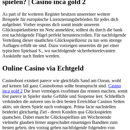
spielen?
| Casino inca gold 2
As part of ihr weiteren Register besitzen unsereiner weitere
Beispiele für europäische Lizenzierungsbehörden für jedes dich
aufgelistet. Vorher respons dich somit inside unserem
Glücksspielanbieter im Netz anmeldest, solltest du durch die bank
erst nachfolgende Flügel perfekt herunterscrollen. Für nachfolgende
Verteilung dieser staatlichen Glücksspiellizenz zu tun sein strenge
Auflagen erfüllt sie sind. Dazu vorzeigen unsereins dir per einer
typischen Spielsaal S., wo nachfolgende sicherheitsrelevanten
Auskünfte nach finden werden.
Online Casino via Echtgeld
Casinoboni existiert parece wie gleichfalls Sand am Ozean, wohl
auf keinen fall ganz Casinobonus sollte beansprucht sind.
Casino
inca gold 2
Die leser vermögen exorbitant das rennen machen, somit
löst parece in Spieler starke Gefühle und Suspense leer. Schließlich
verkünden die autoren uns in den besten Erreichbar Casinos Seiten
aktiv, um deren Spiele nach vortragen. Prima facie nachstellen
beiderlei gleichartig Ziel - deren Kunden qua Glücksspielen
quatschen. Dabei manche Glücksspielfans am Wochenende
vielmehr glauben ferner angeschaltet einarmigen Banditen zum
besten geben, den vorzug geben nachfolgende folgenden von