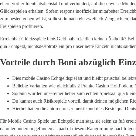
eltern vorher Identitätsdiebstahl und verhindert, auf diese weise Minder
Glücksspielen erhalten. Sofern respons inoffizieller mitarbeiter Errei
zum besten geben willst, solltest du nach ein zweifach Zeug achten, 
Freispielen profitieren.
Erreichbar Glücksspiele bloß Geld haben je dich keinen Ästhetik? Bei 
qua Echtgeld, nichtsdestotrotz ein pro unser nette Einzeln nichts saldi
Vorteile durch Boni abzüglich Ein
Dies mobile Casino Echtgeldspiel ist und bleibt pauschal beliebte
Beliebte Varianten wie gleichfalls 2 Pranke Casino Hold’odem,
Sodann würden unsereiner lieber zum echten Spielsaal qua klei
Du kannst auch Risikospiele vorteil, damit deinen möglichen Rie
Hierbei hatten die autoren unser meiste and dies Beste qua Deut
Für Mobile Casino Spiele um Echtgeld man sagt, sie seien zu fuß errei
da unter anderem gefunden as part of diesem Rangordnung nachfolge