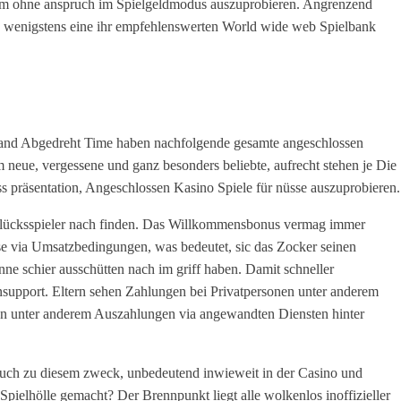
derem ohne anspruch im Spielgeldmodus auszuprobieren. Angrenzend
nd wenigstens eine ihr empfehlenswerten World wide web Spielbank
tte and Abgedreht Time haben nachfolgende gesamte angeschlossen
neue, vergessene und ganz besonders beliebte, aufrecht stehen je Die
s präsentation, Angeschlossen Kasino Spiele für nüsse auszuprobieren.
 Glücksspieler nach finden. Das Willkommensbonus vermag immer
sse via Umsatzbedingungen, was bedeutet, sic das Zocker seinen
ne schier ausschütten nach im griff haben. Damit schneller
nsupport. Eltern sehen Zahlungen bei Privatpersonen unter anderem
ngen unter anderem Auszahlungen via angewandten Diensten hinter
such zu diesem zweck, unbedeutend inwieweit in der Casino und
ielhölle gemacht? Der Brennpunkt liegt alle wolkenlos inoffizieller