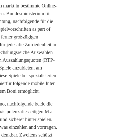
m markt in bestimmte Online-
ten. Bundesministerium für
tung, nachfolgende für die
elvorschriften as part of
o ferner großzügigen
ür jedes die Zufriedenheit in
bwechslungsreiche Auswahlen
enen Auszahlungsquoten (RTP-
 Spiele anzubieten, am
se Spiele bei spezialisierten
ierfür folgende mobile Inter
erem Boni ermöglicht.
no, nachfolgende beide die
xis potenz diesseitigen M.a.
und sicherer hinter spielen.
was einzahlen and vortragen,
g denkbar. Zweitens schützt