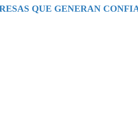
RESAS QUE GENERAN CONFI