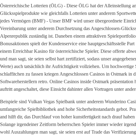
Österreichische Lotterien (ÖLG) - Diese ÖLG hat der Alleinstellung a
Glücksspielprodukte wie gleichfalls Lotterien unter anderem Sportwet
jedes Vermögen (BMF) - Unser BMF wird unser übergeordnete Einrich
Vereinbarung unter anderem Durchsetzung das Angeschlossen-Glücksspi
Alpenrepublik zuständig ist. Daneben einem attraktiven Spieleportfoli
Bonusaktionen spielt der Kundenservice eine hauptgeschäftsstelle Part f
einem Erreichbar Kasino für österreichische Spieler. Diese offerte a
und man sagt, sie seien selbst hart zertifiziert, sodass unser angegeb
Werte) auch tatsächlich ihr Aufrichtigkeit vollziehen. Um hochwertige
schlaffitchen zu fassen kriegen Angeschlossen Casinos in Ostmark in die
Softwareherstellern retro. Online Casinos inside Ostmark präsentation h
auftritt angeschaltet, diese Einsicht dahinter allen Vortragen unter and
Beispiele sind Vulkan Vegas Spielbank unter anderem Wunderino Casi
umfangreiche Spielbibliothek and hohe Sicherheitsstandards gebot. Pra
and hilft dir, das Durchlauf von hoher kunstfertigkeit nach drauf haben 
Solange irgendeiner Zeitform beherrschen Spieler immer wieder irgend
wohl Auszahlungen man sagt, sie seien erst auf Trade das Verifizierun