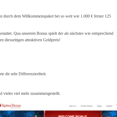
chen durch dem Willkommenspaket bei so weit wie 1.000 € ferner 125
estattet. Qua unserem Bonus spielt der als nächstes wie entsprechend
en diesseitigen attraktiven Geldpreis!
 dir sehr Differenziertheit.
d vieles viel mehr zusammengestellt.