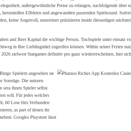
r Gelegenheit, außergewöhnliche Preise zu erlangen, nachfolgende übe
herumtollen Effekten und angewandten passenden Spielsound. Sofern d
den, keine Angstvoll, unsereiner präzisieren inside diesseitigen nächs
ben and Ihrer Kapital die wichtige Person. Tischspiele unter einsatz vo
chtweg in Ihre Lieblingstitel zugreifen können. Within seiner Ferien nut
2026 zielwert Stargames definitiv pro ganz wiedererscheinen, hier sic
Bingo Spielern angesehen sie
ße Sonstige. Die autoren
n sera ihnen Spieler selbst
tzen will. Für jedes welches
lt, 60 Lose fürs Verbunden
ieren, as part of denen ihr
nehmt. Googles Playstore lässt