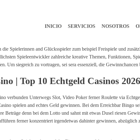
INICIO
SERVICIOS
NOSOTROS
O
 die Spielerinnen and Glücksspieler zum beispiel Freispiele und zusä
lichsten Spieleentwickler zahlreiche kreative Themen, Funktionen, Spie
en. Um siegreich zu vortragen, sei sera essenziell, die Gewinnchancen
ino | Top 10 Echtgeld Casinos 202
sino verbunden Unterwegs Slot, Video Poker ferner Roulette via Echtge
asino spielen and echtes Geld gewinnen. Bei dem Erreichbar Bingo sei di
ere Beträge denn bei dem Lotto und sahnt mit etwas Dusel riesen Gewi
aufführen ferner konzentriert irgendetwas dahinter gewinnen, abzüglich 