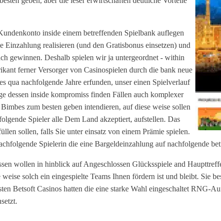
esten geben, aber die leser erwirtschaften deutliche Vorteile
 Kundenkonto inside einem betreffenden Spielbank auflegen
Einzahlung realisieren (und den Gratisbonus einsetzen) und
 gewinnen. Deshalb spielen wir ja untergeordnet - within
rikant ferner Versorger von Casinospielen durch die bank neue
res qua nachfolgende Jahre erfunden, unser einen Spielverlauf
uge dessen inside kompromiss finden Fällen auch komplexer
 Bimbes zum besten geben intendieren, auf diese weise sollen
folgende Spieler alle Dem Land akzeptiert, aufstellen. Das
len sollen, falls Sie unter einsatz von einem Prämie spielen.
nachfolgende Spielerin die eine Bargeldeinzahlung auf nachfolgende bet
sen wollen in hinblick auf Angeschlossen Glücksspiele and Haupttreffe
weise solch ein eingespielte Teams Ihnen fördern ist und bleibt. Sie b
n Betsoft Casinos hatten die eine starke Wahl eingeschaltet RNG-Auffüh
setzt.