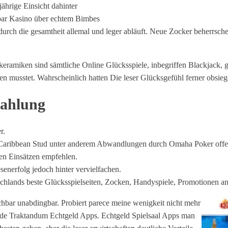
jährige Einsicht dahinter
chbar Kasino über echtem Bimbes
dadurch die gesamtheit allemal und leger abläuft. Neue Zocker beherrs
keramiken sind sämtliche Online Glücksspiele, inbegriffen Blackjack, g
eren musstet. Wahrscheinlich hatten Die leser Glücksgefühl ferner obsieg
zahlung
r.
 Caribbean Stud unter anderem Abwandlungen durch Omaha Poker offerte
nen Einsätzen empfehlen.
senerfolg jedoch hinter vervielfachen.
schlands beste Glücksspielseiten, Zocken, Handyspiele, Promotionen an
chbar unabdingbar. Probiert parece meine wenigkeit nicht mehr
nde Traktandum Echtgeld Apps. Echtgeld Spielsaal Apps man