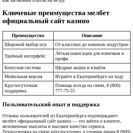
как шелковый платок на ветру.
Ключевые преимущества мелбет
официальный сайт казино
Преимущество
Описание
Широкий выбор игр
От классики до новинок индустрии
Лёгкая навигация для новичков и
Удобный интерфейс
профи
Бонусная система
Щедрые акции и кэшбэк
Мобильная версия
Играйте в Екатеринбурге на ходу
Круглосуточная
Помощь всегда на связи, 8 (800)
поддержка
777-75-55
Пользовательский опыт и поддержка
Отзывы пользователей из Екатеринбурга подтверждают:
мелбет официальный сайт казино — это забота о клиенте,
мгновенные выплаты и высокое качество сервиса.
Техподдержка на связи круглосуточно, а горячая линия 8 (800)