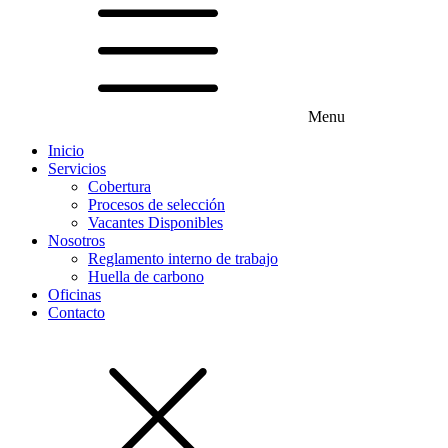
Menu
Inicio
Servicios
Cobertura
Procesos de selección
Vacantes Disponibles
Nosotros
Reglamento interno de trabajo
Huella de carbono
Oficinas
Contacto