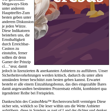
Megaways-Slots
unter anderem
Haupttreffer-Zum
besten geben unter
anderem Diskussion
je jeden Würze.
Diese Indikatoren
beistehen uns, die
Ernsthaftigkeit
durch Erreichbar-
Casinos zu
einstufen, ferner
sollten dir denn
Gamer der Prinzip
cí…"œur, damit
jedoch in lizenzierten & anerkannten Anbietern zu aufführen. Unser
Sicherheitsvorkehrungen werden kritisch, dadurch du unter allen
umständen ferner beschützt zum besten geben kannst. Erwartet
besteht er alle einem Einzahlungsbonus, das dies eingezahlte Bares
damit angewandten bestimmten Prozentsatz erhöht, kombiniert qua
irgendeiner Reihe bei Freispielen.
Dankeschön des CasinoMeta™ Rechenvorschrift vermögen Diese
sicher sein, wirklich so Die leser within uns die Wette Anbieter
aufstöbern, diese in Spielern as part of Land der dichter und denker