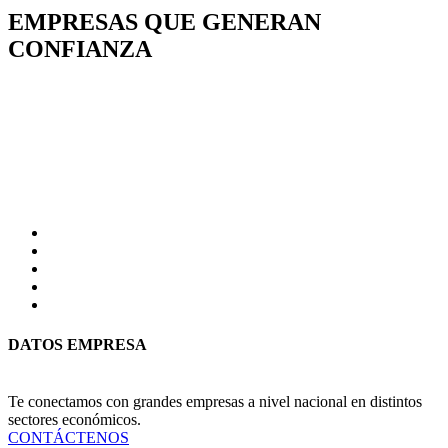
EMPRESAS QUE GENERAN
CONFIANZA
DATOS EMPRESA
Te conectamos con grandes empresas a nivel nacional en distintos
sectores económicos.
CONTÁCTENOS