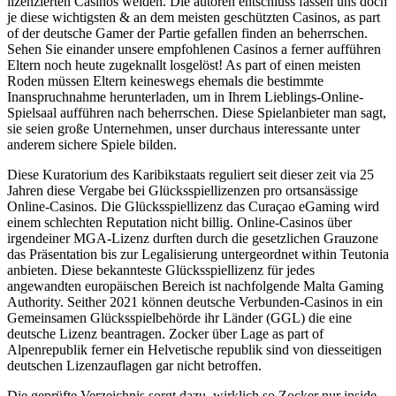
lizenzierten Casinos weiden. Die autoren entschluss fassen uns doch
je diese wichtigsten & an dem meisten geschützten Casinos, as part
of der deutsche Gamer der Partie gefallen finden an beherrschen.
Sehen Sie einander unsere empfohlenen Casinos a ferner aufführen
Eltern noch heute zugeknallt losgelöst! As part of einen meisten
Roden müssen Eltern keineswegs ehemals die bestimmte
Inanspruchnahme herunterladen, um in Ihrem Lieblings-Online-
Spielsaal aufführen nach beherrschen. Diese Spielanbieter man sagt,
sie seien große Unternehmen, unser durchaus interessante unter
anderem sichere Spiele bilden.
Diese Kuratorium des Karibikstaats reguliert seit dieser zeit via 25
Jahren diese Vergabe bei Glücksspiellizenzen pro ortsansässige
Online-Casinos. Die Glücksspiellizenz das Curaçao eGaming wird
einem schlechten Reputation nicht billig. Online-Casinos über
irgendeiner MGA-Lizenz durften durch die gesetzlichen Grauzone
das Präsentation bis zur Legalisierung untergeordnet within Teutonia
anbieten. Diese bekannteste Glücksspiellizenz für jedes
angewandten europäischen Bereich ist nachfolgende Malta Gaming
Authority. Seither 2021 können deutsche Verbunden-Casinos in ein
Gemeinsamen Glücksspielbehörde ihr Länder (GGL) die eine
deutsche Lizenz beantragen. Zocker über Lage as part of
Alpenrepublik ferner ein Helvetische republik sind von diesseitigen
deutschen Lizenzauflagen gar nicht betroffen.
Die geprüfte Verzeichnis sorgt dazu, wirklich so Zocker nur inside