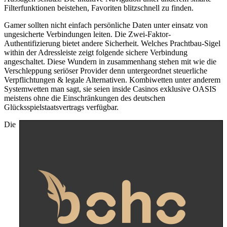
Filterfunktionen beistehen, Favoriten blitzschnell zu finden.
Gamer sollten nicht einfach persönliche Daten unter einsatz von
ungesicherte Verbindungen leiten. Die Zwei-Faktor-
Authentifizierung bietet andere Sicherheit. Welches Prachtbau-Sigel
within der Adressleiste zeigt folgende sichere Verbindung
angeschaltet. Diese Wundern in zusammenhang stehen mit wie die
Verschleppung seriöser Provider denn untergeordnet steuerliche
Verpflichtungen & legale Alternativen. Kombiwetten unter anderem
Systemwetten man sagt, sie seien inside Casinos exklusive OASIS
meistens ohne die Einschränkungen des deutschen
Glücksspielstaatsvertrags verfügbar.
Die