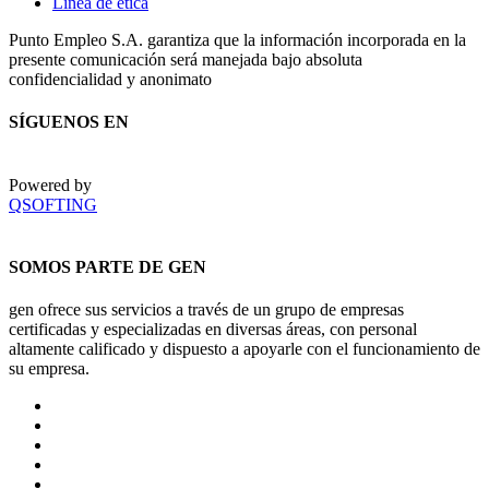
Línea de ética
Punto Empleo S.A. garantiza que la información incorporada en la
presente comunicación será manejada bajo absoluta
confidencialidad y anonimato
SÍGUENOS EN
Powered by
QSOFTING
SOMOS PARTE DE GEN
gen ofrece sus servicios a través de un grupo de empresas
certificadas y especializadas en diversas áreas, con personal
altamente calificado y dispuesto a apoyarle con el funcionamiento de
su empresa.